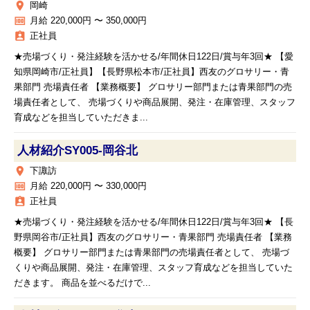
place
岡崎
money
月給 220,000円 〜 350,000円
assignment_ind
正社員
★売場づくり・発注経験を活かせる/年間休日122日/賞与年3回★ 【愛
知県岡崎市/正社員】【長野県松本市/正社員】西友のグロサリー・青
果部門 売場責任者 【業務概要】 グロサリー部門または青果部門の売
場責任者として、 売場づくりや商品展開、発注・在庫管理、スタッフ
育成などを担当していただきま...
人材紹介SY005‐岡谷北
place
下諏訪
money
月給 220,000円 〜 330,000円
assignment_ind
正社員
★売場づくり・発注経験を活かせる/年間休日122日/賞与年3回★ 【長
野県岡谷市/正社員】西友のグロサリー・青果部門 売場責任者 【業務
概要】 グロサリー部門または青果部門の売場責任者として、 売場づ
くりや商品展開、発注・在庫管理、スタッフ育成などを担当していた
だきます。 商品を並べるだけで...