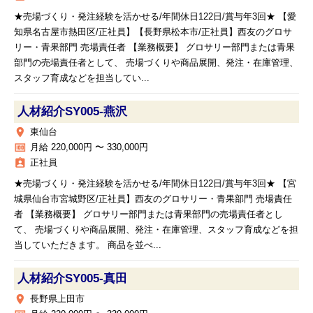
★売場づくり・発注経験を活かせる/年間休日122日/賞与年3回★ 【愛
知県名古屋市熱田区/正社員】【長野県松本市/正社員】西友のグロサ
リー・青果部門 売場責任者 【業務概要】 グロサリー部門または青果
部門の売場責任者として、 売場づくりや商品展開、発注・在庫管理、
スタッフ育成などを担当してい...
人材紹介SY005‐燕沢
place
東仙台
money
月給 220,000円 〜 330,000円
assignment_ind
正社員
★売場づくり・発注経験を活かせる/年間休日122日/賞与年3回★ 【宮
城県仙台市宮城野区/正社員】西友のグロサリー・青果部門 売場責任
者 【業務概要】 グロサリー部門または青果部門の売場責任者とし
て、 売場づくりや商品展開、発注・在庫管理、スタッフ育成などを担
当していただきます。 商品を並べ...
人材紹介SY005‐真田
place
長野県上田市