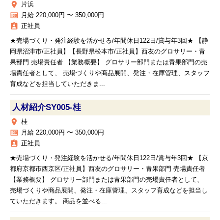
place
片浜
money
月給 220,000円 〜 350,000円
assignment_ind
正社員
★売場づくり・発注経験を活かせる/年間休日122日/賞与年3回★ 【静
岡県沼津市/正社員】【長野県松本市/正社員】西友のグロサリー・青
果部門 売場責任者 【業務概要】 グロサリー部門または青果部門の売
場責任者として、 売場づくりや商品展開、発注・在庫管理、スタッフ
育成などを担当していただきま...
人材紹介SY005‐桂
place
桂
money
月給 220,000円 〜 350,000円
assignment_ind
正社員
★売場づくり・発注経験を活かせる/年間休日122日/賞与年3回★ 【京
都府京都市西京区/正社員】西友のグロサリー・青果部門 売場責任者
【業務概要】 グロサリー部門または青果部門の売場責任者として、
売場づくりや商品展開、発注・在庫管理、スタッフ育成などを担当し
ていただきます。 商品を並べる...