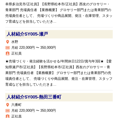
阜県多治見市/正社員】【長野県松本市/正社員】西友のグロサリー・
青果部門 売場責任者 【業務概要】 グロサリー部門または青果部門の
売場責任者として、 売場づくりや商品展開、発注・在庫管理、スタッ
フ育成などを担当していただき...
人材紹介SY005‐瀬戸
place
水野
money
月給 220,000円 〜 350,000円
assignment_ind
正社員
★売場づくり・発注経験を活かせる/年間休日122日/賞与年3回★ 【愛
知県瀬戸市/正社員】【長野県松本市/正社員】西友のグロサリー・青
果部門 売場責任者 【業務概要】 グロサリー部門または青果部門の売
場責任者として、 売場づくりや商品展開、発注・在庫管理、スタッフ
育成などを担当していただきま...
人材紹介SY005‐熱田三番町
place
六番町
money
月給 220,000円 〜 350,000円
assignment_ind
正社員