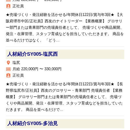
assignment_ind
正社員
★売場づくり・発注経験を活かせる/年間休日122日/賞与年3回★ 【大
阪府堺市中区/正社員】西友のナイトリーダー 【業務概要】 グロサリ
ー部門または青果部門の売場責任者として、 売場づくりや商品展開、
発注・在庫管理、スタッフ育成などを担当していただきます。 商品を
並べるだけではなく、 「どう...
人材紹介SY005‐塩尻西
place
塩尻
money
月給 220,000円 〜 330,000円
assignment_ind
正社員
★売場づくり・発注経験を活かせる/年間休日122日/賞与年3回★ 【長
野県塩尻市/正社員】西友のグロサリー・青果部門 売場責任者 【業務
概要】 グロサリー部門または青果部門の売場責任者として、 売場づ
くりや商品展開、発注・在庫管理、スタッフ育成などを担当していた
だきます。 商品を並べるだけで...
人材紹介SY005‐多治見