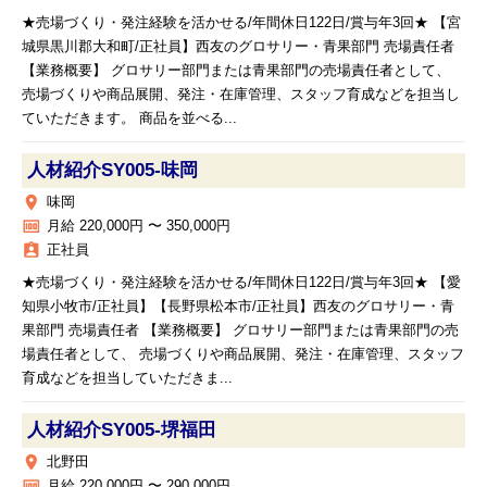
★売場づくり・発注経験を活かせる/年間休日122日/賞与年3回★ 【宮
城県黒川郡大和町/正社員】西友のグロサリー・青果部門 売場責任者
【業務概要】 グロサリー部門または青果部門の売場責任者として、
売場づくりや商品展開、発注・在庫管理、スタッフ育成などを担当し
ていただきます。 商品を並べる...
人材紹介SY005‐味岡
place
味岡
money
月給 220,000円 〜 350,000円
assignment_ind
正社員
★売場づくり・発注経験を活かせる/年間休日122日/賞与年3回★ 【愛
知県小牧市/正社員】【長野県松本市/正社員】西友のグロサリー・青
果部門 売場責任者 【業務概要】 グロサリー部門または青果部門の売
場責任者として、 売場づくりや商品展開、発注・在庫管理、スタッフ
育成などを担当していただきま...
人材紹介SY005‐堺福田
place
北野田
money
月給 220,000円 〜 290,000円