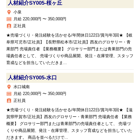
人材紹介SY005‐桜ヶ丘
place
小泉
money
月給 220,000円 〜 350,000円
assignment_ind
正社員
★売場づくり・発注経験を活かせる/年間休日122日/賞与年3回★ 【岐
阜県可児市/正社員】【長野県松本市/正社員】西友のグロサリー・青
果部門 売場責任者 【業務概要】 グロサリー部門または青果部門の売
場責任者として、 売場づくりや商品展開、発注・在庫管理、スタッフ
育成などを担当していただきま...
人材紹介SY005‐水口
place
水口城南
money
月給 220,000円 〜 350,000円
assignment_ind
正社員
★売場づくり・発注経験を活かせる/年間休日122日/賞与年3回★ 【滋
賀県甲賀市/正社員】西友のグロサリー・青果部門 売場責任者 【業務
概要】 グロサリー部門または青果部門の売場責任者として、 売場づ
くりや商品展開、発注・在庫管理、スタッフ育成などを担当していた
だきます。 商品を並べるだけで...