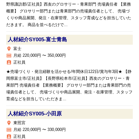
野県諏訪郡/正社員】西友のグロサリー・青果部門 売場責任者 【業務
概要】 グロサリー部門または青果部門の売場責任者として、 売場づ
くりや商品展開、発注・在庫管理、スタッフ育成などを担当していた
だきます。 商品を並べるだけで...
人材紹介SY005‐富士青島
place
富士
money
月給 220,000円 〜 350,000円
assignment_ind
正社員
★売場づくり・発注経験を活かせる/年間休日122日/賞与年3回★ 【静
岡県富士市/正社員】【長野県松本市/正社員】西友のグロサリー・青
果部門 売場責任者 【業務概要】 グロサリー部門または青果部門の売
場責任者として、 売場づくりや商品展開、発注・在庫管理、スタッフ
育成などを担当していただきま...
人材紹介SY005‐小田原
place
東照宮
money
月給 220,000円 〜 330,000円
assignment_ind
正社員