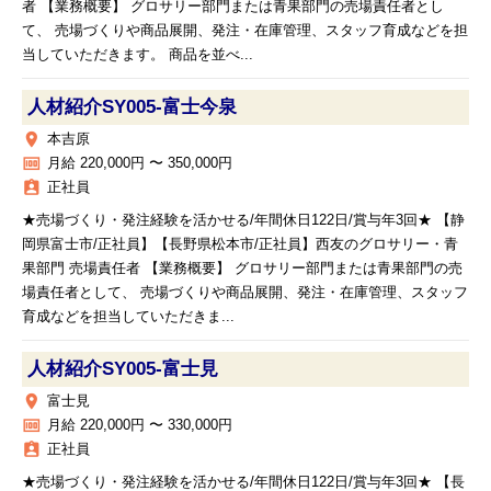
者 【業務概要】 グロサリー部門または青果部門の売場責任者とし
て、 売場づくりや商品展開、発注・在庫管理、スタッフ育成などを担
当していただきます。 商品を並べ...
人材紹介SY005‐富士今泉
place
本吉原
money
月給 220,000円 〜 350,000円
assignment_ind
正社員
★売場づくり・発注経験を活かせる/年間休日122日/賞与年3回★ 【静
岡県富士市/正社員】【長野県松本市/正社員】西友のグロサリー・青
果部門 売場責任者 【業務概要】 グロサリー部門または青果部門の売
場責任者として、 売場づくりや商品展開、発注・在庫管理、スタッフ
育成などを担当していただきま...
人材紹介SY005‐富士見
place
富士見
money
月給 220,000円 〜 330,000円
assignment_ind
正社員
★売場づくり・発注経験を活かせる/年間休日122日/賞与年3回★ 【長