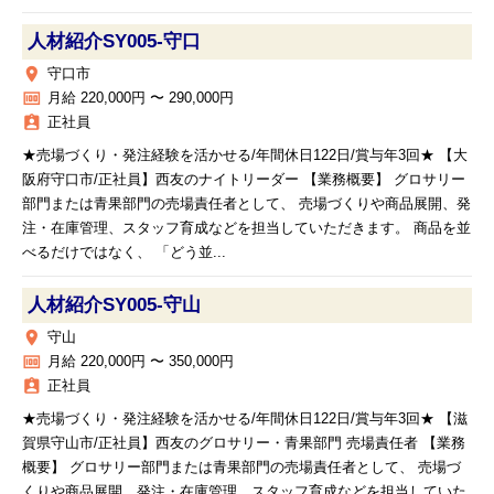
人材紹介SY005‐守口
place
守口市
money
月給 220,000円 〜 290,000円
assignment_ind
正社員
★売場づくり・発注経験を活かせる/年間休日122日/賞与年3回★ 【大
阪府守口市/正社員】西友のナイトリーダー 【業務概要】 グロサリー
部門または青果部門の売場責任者として、 売場づくりや商品展開、発
注・在庫管理、スタッフ育成などを担当していただきます。 商品を並
べるだけではなく、 「どう並...
人材紹介SY005‐守山
place
守山
money
月給 220,000円 〜 350,000円
assignment_ind
正社員
★売場づくり・発注経験を活かせる/年間休日122日/賞与年3回★ 【滋
賀県守山市/正社員】西友のグロサリー・青果部門 売場責任者 【業務
概要】 グロサリー部門または青果部門の売場責任者として、 売場づ
くりや商品展開、発注・在庫管理、スタッフ育成などを担当していた