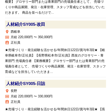
概要】 グロサリー部門または青果部門の売場責任者として、 売場づ
くりや商品展開、発注・在庫管理、スタッフ育成などを担当していた
だきます。 商品を並べるだけで...
人材紹介SY005‐改田
place
西岐阜
money
月給 220,000円 〜 350,000円
assignment_ind
正社員
★売場づくり・発注経験を活かせる/年間休日122日/賞与年3回★ 【岐
阜県岐阜市/正社員】【長野県松本市/正社員】西友のグロサリー・青
果部門 売場責任者 【業務概要】 グロサリー部門または青果部門の売
場責任者として、 売場づくりや商品展開、発注・在庫管理、スタッフ
育成などを担当していただきま...
人材紹介SY005‐日詰
place
長野
money
月給 220,000円 〜 330,000円
assignment_ind
正社員
★売場づくり・発注経験を活かせる/年間休日122日/賞与年3回★ 【長