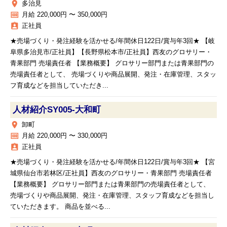
place
多治見
money
月給 220,000円 〜 350,000円
assignment_ind
正社員
★売場づくり・発注経験を活かせる/年間休日122日/賞与年3回★ 【岐
阜県多治見市/正社員】【長野県松本市/正社員】西友のグロサリー・
青果部門 売場責任者 【業務概要】 グロサリー部門または青果部門の
売場責任者として、 売場づくりや商品展開、発注・在庫管理、スタッ
フ育成などを担当していただき...
人材紹介SY005‐大和町
place
卸町
money
月給 220,000円 〜 330,000円
assignment_ind
正社員
★売場づくり・発注経験を活かせる/年間休日122日/賞与年3回★ 【宮
城県仙台市若林区/正社員】西友のグロサリー・青果部門 売場責任者
【業務概要】 グロサリー部門または青果部門の売場責任者として、
売場づくりや商品展開、発注・在庫管理、スタッフ育成などを担当し
ていただきます。 商品を並べる...