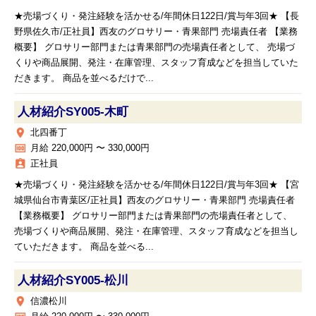
★売場づくり・発注経験を活かせる/年間休日122日/賞与年3回★ 【長
野県佐久市/正社員】西友のグロサリー・青果部門 売場責任者 【業務
概要】 グロサリー部門または青果部門の売場責任者として、 売場づ
くりや商品展開、発注・在庫管理、スタッフ育成などを担当していた
だきます。 商品を並べるだけで...
人材紹介SY005‐木町
place
北四番丁
money
月給 220,000円 〜 330,000円
assignment_ind
正社員
★売場づくり・発注経験を活かせる/年間休日122日/賞与年3回★ 【宮
城県仙台市青葉区/正社員】西友のグロサリー・青果部門 売場責任者
【業務概要】 グロサリー部門または青果部門の売場責任者として、
売場づくりや商品展開、発注・在庫管理、スタッフ育成などを担当し
ていただきます。 商品を並べる...
人材紹介SY005‐松川
place
信濃松川