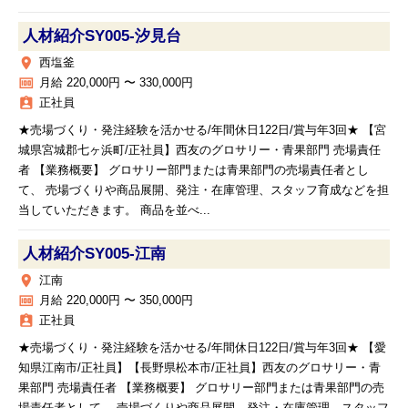
人材紹介SY005‐汐見台
place
西塩釜
money
月給 220,000円 〜 330,000円
assignment_ind
正社員
★売場づくり・発注経験を活かせる/年間休日122日/賞与年3回★ 【宮
城県宮城郡七ヶ浜町/正社員】西友のグロサリー・青果部門 売場責任
者 【業務概要】 グロサリー部門または青果部門の売場責任者とし
て、 売場づくりや商品展開、発注・在庫管理、スタッフ育成などを担
当していただきます。 商品を並べ...
人材紹介SY005‐江南
place
江南
money
月給 220,000円 〜 350,000円
assignment_ind
正社員
★売場づくり・発注経験を活かせる/年間休日122日/賞与年3回★ 【愛
知県江南市/正社員】【長野県松本市/正社員】西友のグロサリー・青
果部門 売場責任者 【業務概要】 グロサリー部門または青果部門の売