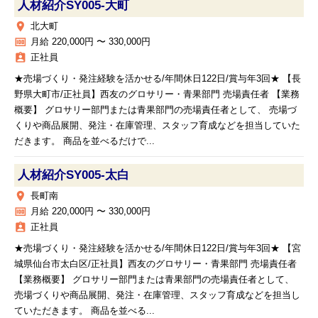
人材紹介SY005‐大町
place
北大町
money
月給 220,000円 〜 330,000円
assignment_ind
正社員
★売場づくり・発注経験を活かせる/年間休日122日/賞与年3回★ 【長
野県大町市/正社員】西友のグロサリー・青果部門 売場責任者 【業務
概要】 グロサリー部門または青果部門の売場責任者として、 売場づ
くりや商品展開、発注・在庫管理、スタッフ育成などを担当していた
だきます。 商品を並べるだけで...
人材紹介SY005‐太白
place
長町南
money
月給 220,000円 〜 330,000円
assignment_ind
正社員
★売場づくり・発注経験を活かせる/年間休日122日/賞与年3回★ 【宮
城県仙台市太白区/正社員】西友のグロサリー・青果部門 売場責任者
【業務概要】 グロサリー部門または青果部門の売場責任者として、
売場づくりや商品展開、発注・在庫管理、スタッフ育成などを担当し
ていただきます。 商品を並べる...