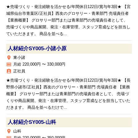
★売場づくり・発注経験を活かせる/年間休日122日/賞与年3回★ 【宮
城県仙台市青葉区/正社員】西友のグロサリー・青果部門 売場責任者
【業務概要】 グロサリー部門または青果部門の売場責任者として、
売場づくりや商品展開、発注・在庫管理、スタッフ育成などを担当し
ていただきます。 商品を並べる...
人材紹介SY005‐小諸小原
place
東小諸
money
月給 220,000円 〜 330,000円
assignment_ind
正社員
★売場づくり・発注経験を活かせる/年間休日122日/賞与年3回★ 【長
野県小諸市/正社員】西友のグロサリー・青果部門 売場責任者 【業務
概要】 グロサリー部門または青果部門の売場責任者として、 売場づ
くりや商品展開、発注・在庫管理、スタッフ育成などを担当していた
だきます。 商品を並べるだけで...
人材紹介SY005‐山科
place
山科