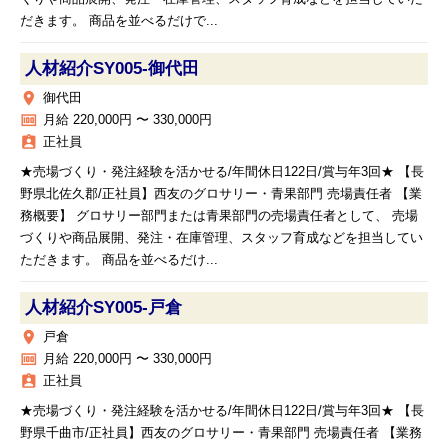
だきます。 商品を並べるだけで...
人材紹介SY005‐御代田
place
御代田
money
月給 220,000円 〜 330,000円
assignment_ind
正社員
★売場づくり・発注経験を活かせる/年間休日122日/賞与年3回★ 【長
野県北佐久郡/正社員】西友のグロサリー・青果部門 売場責任者 【業
務概要】 グロサリー部門または青果部門の売場責任者として、 売場
づくりや商品展開、発注・在庫管理、スタッフ育成などを担当してい
ただきます。 商品を並べるだけ...
人材紹介SY005‐戸倉
place
戸倉
money
月給 220,000円 〜 330,000円
assignment_ind
正社員
★売場づくり・発注経験を活かせる/年間休日122日/賞与年3回★ 【長
野県千曲市/正社員】西友のグロサリー・青果部門 売場責任者 【業務