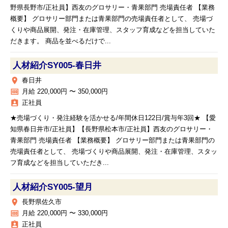
野県長野市/正社員】西友のグロサリー・青果部門 売場責任者 【業務
概要】 グロサリー部門または青果部門の売場責任者として、 売場づ
くりや商品展開、発注・在庫管理、スタッフ育成などを担当していた
だきます。 商品を並べるだけで...
人材紹介SY005‐春日井
place
春日井
money
月給 220,000円 〜 350,000円
assignment_ind
正社員
★売場づくり・発注経験を活かせる/年間休日122日/賞与年3回★ 【愛
知県春日井市/正社員】【長野県松本市/正社員】西友のグロサリー・
青果部門 売場責任者 【業務概要】 グロサリー部門または青果部門の
売場責任者として、 売場づくりや商品展開、発注・在庫管理、スタッ
フ育成などを担当していただき...
人材紹介SY005‐望月
place
長野県佐久市
money
月給 220,000円 〜 330,000円
assignment_ind
正社員