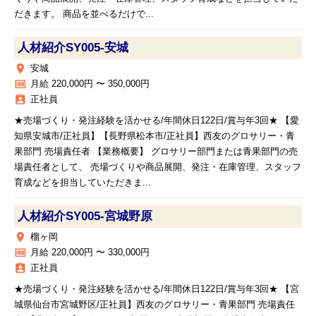
だきます。 商品を並べるだけで...
人材紹介SY005‐安城
place
安城
money
月給 220,000円 〜 350,000円
assignment_ind
正社員
★売場づくり・発注経験を活かせる/年間休日122日/賞与年3回★ 【愛
知県安城市/正社員】【長野県松本市/正社員】西友のグロサリー・青
果部門 売場責任者 【業務概要】 グロサリー部門または青果部門の売
場責任者として、 売場づくりや商品展開、発注・在庫管理、スタッフ
育成などを担当していただきま...
人材紹介SY005‐宮城野原
place
榴ヶ岡
money
月給 220,000円 〜 330,000円
assignment_ind
正社員
★売場づくり・発注経験を活かせる/年間休日122日/賞与年3回★ 【宮
城県仙台市宮城野区/正社員】西友のグロサリー・青果部門 売場責任