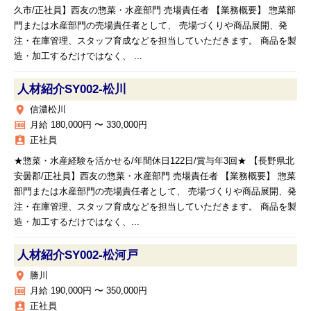
久市/正社員】西友の惣菜・水産部門 売場責任者 【業務概要】 惣菜部
門または水産部門の売場責任者として、 売場づくりや商品展開、発
注・在庫管理、スタッフ育成などを担当していただきます。 商品を製
造・加工するだけではなく、 ...
人材紹介SY002‐松川
place
信濃松川
money
月給 180,000円 〜 330,000円
assignment_ind
正社員
★惣菜・水産経験を活かせる/年間休日122日/賞与年3回★ 【長野県北
安曇郡/正社員】西友の惣菜・水産部門 売場責任者 【業務概要】 惣菜
部門または水産部門の売場責任者として、 売場づくりや商品展開、発
注・在庫管理、スタッフ育成などを担当していただきます。 商品を製
造・加工するだけではなく、...
人材紹介SY002‐松河戸
place
勝川
money
月給 190,000円 〜 350,000円
assignment_ind
正社員