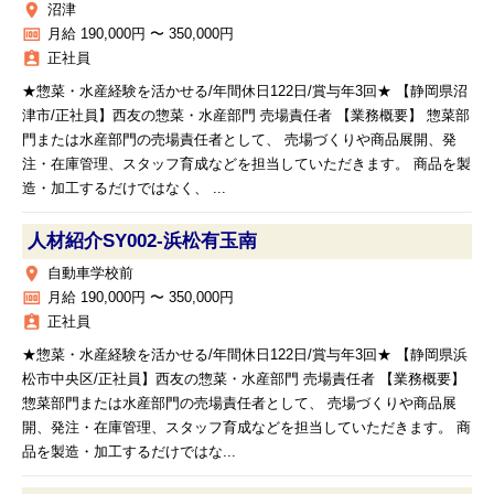
place
沼津
money
月給 190,000円 〜 350,000円
assignment_ind
正社員
★惣菜・水産経験を活かせる/年間休日122日/賞与年3回★ 【静岡県沼
津市/正社員】西友の惣菜・水産部門 売場責任者 【業務概要】 惣菜部
門または水産部門の売場責任者として、 売場づくりや商品展開、発
注・在庫管理、スタッフ育成などを担当していただきます。 商品を製
造・加工するだけではなく、 ...
人材紹介SY002‐浜松有玉南
place
自動車学校前
money
月給 190,000円 〜 350,000円
assignment_ind
正社員
★惣菜・水産経験を活かせる/年間休日122日/賞与年3回★ 【静岡県浜
松市中央区/正社員】西友の惣菜・水産部門 売場責任者 【業務概要】
惣菜部門または水産部門の売場責任者として、 売場づくりや商品展
開、発注・在庫管理、スタッフ育成などを担当していただきます。 商
品を製造・加工するだけではな...