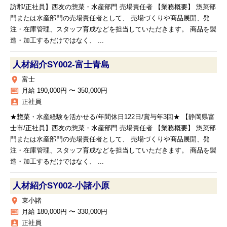
訪郡/正社員】西友の惣菜・水産部門 売場責任者 【業務概要】 惣菜部
門または水産部門の売場責任者として、 売場づくりや商品展開、発
注・在庫管理、スタッフ育成などを担当していただきます。 商品を製
造・加工するだけではなく、 ...
人材紹介SY002‐富士青島
place
富士
money
月給 190,000円 〜 350,000円
assignment_ind
正社員
★惣菜・水産経験を活かせる/年間休日122日/賞与年3回★ 【静岡県富
士市/正社員】西友の惣菜・水産部門 売場責任者 【業務概要】 惣菜部
門または水産部門の売場責任者として、 売場づくりや商品展開、発
注・在庫管理、スタッフ育成などを担当していただきます。 商品を製
造・加工するだけではなく、 ...
人材紹介SY002‐小諸小原
place
東小諸
money
月給 180,000円 〜 330,000円
assignment_ind
正社員