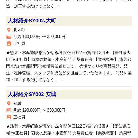
造・加工するだけではなく、...
人材紹介SY002‐大町
place
北大町
money
月給 180,000円 〜 330,000円
assignment_ind
正社員
★惣菜・水産経験を活かせる/年間休日122日/賞与年3回★ 【長野県大
町市/正社員】西友の惣菜・水産部門 売場責任者 【業務概要】 惣菜部
門または水産部門の売場責任者として、 売場づくりや商品展開、発
注・在庫管理、スタッフ育成などを担当していただきます。 商品を製
造・加工するだけではなく、 ...
人材紹介SY002‐安城
place
安城
money
月給 190,000円 〜 350,000円
assignment_ind
正社員
★惣菜・水産経験を活かせる/年間休日122日/賞与年3回★ 【愛知県安
城市/正社員】西友の惣菜・水産部門 売場責任者 【業務概要】 惣菜部