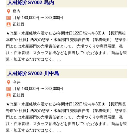
人材紹介SY002‐島内
place
島内
money
月給 180,000円 〜 330,000円
assignment_ind
正社員
★惣菜・水産経験を活かせる/年間休日122日/賞与年3回★ 【長野県松
本市/正社員】西友の惣菜・水産部門 売場責任者 【業務概要】 惣菜部
門または水産部門の売場責任者として、 売場づくりや商品展開、発
注・在庫管理、スタッフ育成などを担当していただきます。 商品を製
造・加工するだけではなく、 ...
人材紹介SY002‐川中島
place
今井
money
月給 180,000円 〜 330,000円
assignment_ind
正社員
★惣菜・水産経験を活かせる/年間休日122日/賞与年3回★ 【長野県長
野市/正社員】西友の惣菜・水産部門 売場責任者 【業務概要】 惣菜部
門または水産部門の売場責任者として、 売場づくりや商品展開、発
注・在庫管理、スタッフ育成などを担当していただきます。 商品を製
造・加工するだけではなく、 ...