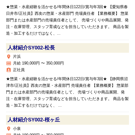
★惣菜・水産経験を活かせる/年間休日122日/賞与年3回★ 【愛知県春
日井市/正社員】西友の惣菜・水産部門 売場責任者 【業務概要】 惣菜
部門または水産部門の売場責任者として、 売場づくりや商品展開、発
注・在庫管理、スタッフ育成などを担当していただきます。 商品を製
造・加工するだけではなく、...
人材紹介SY002‐松長
place
片浜
money
月給 190,000円 〜 350,000円
assignment_ind
正社員
★惣菜・水産経験を活かせる/年間休日122日/賞与年3回★ 【静岡県沼
津市/正社員】西友の惣菜・水産部門 売場責任者 【業務概要】 惣菜部
門または水産部門の売場責任者として、 売場づくりや商品展開、発
注・在庫管理、スタッフ育成などを担当していただきます。 商品を製
造・加工するだけではなく、 ...
人材紹介SY002‐桜ヶ丘
place
小泉