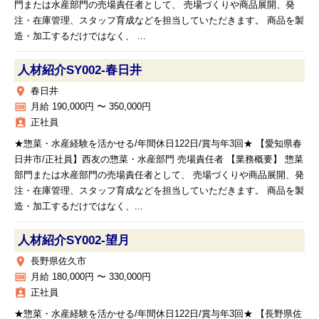
門または水産部門の売場責任者として、 売場づくりや商品展開、発
注・在庫管理、スタッフ育成などを担当していただきます。 商品を製
造・加工するだけではなく、 ...
人材紹介SY002‐春日井
place
春日井
money
月給 190,000円 〜 350,000円
assignment_ind
正社員
★惣菜・水産経験を活かせる/年間休日122日/賞与年3回★ 【愛知県春
日井市/正社員】西友の惣菜・水産部門 売場責任者 【業務概要】 惣菜
部門または水産部門の売場責任者として、 売場づくりや商品展開、発
注・在庫管理、スタッフ育成などを担当していただきます。 商品を製
造・加工するだけではなく、...
人材紹介SY002‐望月
place
長野県佐久市
money
月給 180,000円 〜 330,000円
assignment_ind
正社員
★惣菜・水産経験を活かせる/年間休日122日/賞与年3回★ 【長野県佐