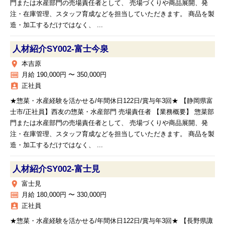
門または水産部門の売場責任者として、 売場づくりや商品展開、発
注・在庫管理、スタッフ育成などを担当していただきます。 商品を製
造・加工するだけではなく、 ...
人材紹介SY002‐富士今泉
place
本吉原
money
月給 190,000円 〜 350,000円
assignment_ind
正社員
★惣菜・水産経験を活かせる/年間休日122日/賞与年3回★ 【静岡県富
士市/正社員】西友の惣菜・水産部門 売場責任者 【業務概要】 惣菜部
門または水産部門の売場責任者として、 売場づくりや商品展開、発
注・在庫管理、スタッフ育成などを担当していただきます。 商品を製
造・加工するだけではなく、 ...
人材紹介SY002‐富士見
place
富士見
money
月給 180,000円 〜 330,000円
assignment_ind
正社員
★惣菜・水産経験を活かせる/年間休日122日/賞与年3回★ 【長野県諏