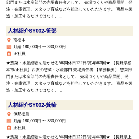
部門または水産部門の売場責任者として、 売場づくりや商品展開、発
注・在庫管理、スタッフ育成などを担当していただきます。 商品を製
造・加工するだけではなく、...
人材紹介SY002‐笹部
place
南松本
money
月給 180,000円 〜 330,000円
assignment_ind
正社員
★惣菜・水産経験を活かせる/年間休日122日/賞与年3回★ 【長野県松
本市/正社員】西友の惣菜・水産部門 売場責任者 【業務概要】 惣菜部
門または水産部門の売場責任者として、 売場づくりや商品展開、発
注・在庫管理、スタッフ育成などを担当していただきます。 商品を製
造・加工するだけではなく、 ...
人材紹介SY002‐箕輪
place
伊那松島
money
月給 180,000円 〜 330,000円
assignment_ind
正社員
★惣菜・水産経験を活かせる/年間休日122日/賞与年3回★ 【長野県上