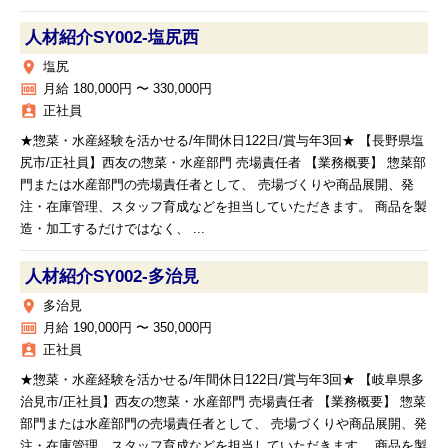
人材紹介SY002‐塩尻西
place
塩尻
money
月給 180,000円 〜 330,000円
assignment_ind
正社員
★惣菜・水産経験を活かせる/年間休日122日/賞与年3回★ 【長野県塩
尻市/正社員】西友の惣菜・水産部門 売場責任者 【業務概要】 惣菜部
門または水産部門の売場責任者として、 売場づくりや商品展開、発
注・在庫管理、スタッフ育成などを担当していただきます。 商品を製
造・加工するだけではなく、 ...
人材紹介SY002‐多治見
place
多治見
money
月給 190,000円 〜 350,000円
assignment_ind
正社員
★惣菜・水産経験を活かせる/年間休日122日/賞与年3回★ 【岐阜県多
治見市/正社員】西友の惣菜・水産部門 売場責任者 【業務概要】 惣菜
部門または水産部門の売場責任者として、 売場づくりや商品展開、発
注・在庫管理、スタッフ育成などを担当していただきます。 商品を製