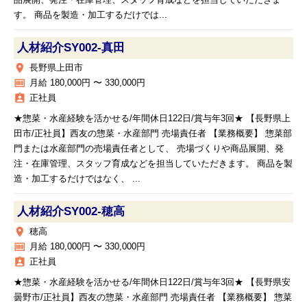
品展開、発注・在庫管理、スタッフ育成などを担当していただきま
す。 商品を製造・加工するだけでは...
人材紹介SY002‐真田
place
長野県上田市
money
月給 180,000円 〜 330,000円
assignment_ind
正社員
★惣菜・水産経験を活かせる/年間休日122日/賞与年3回★ 【長野県上
田市/正社員】西友の惣菜・水産部門 売場責任者 【業務概要】 惣菜部
門または水産部門の売場責任者として、 売場づくりや商品展開、発
注・在庫管理、スタッフ育成などを担当していただきます。 商品を製
造・加工するだけではなく、 ...
人材紹介SY002‐穂高
place
穂高
money
月給 180,000円 〜 330,000円
assignment_ind
正社員
★惣菜・水産経験を活かせる/年間休日122日/賞与年3回★ 【長野県安
曇野市/正社員】西友の惣菜・水産部門 売場責任者 【業務概要】 惣菜