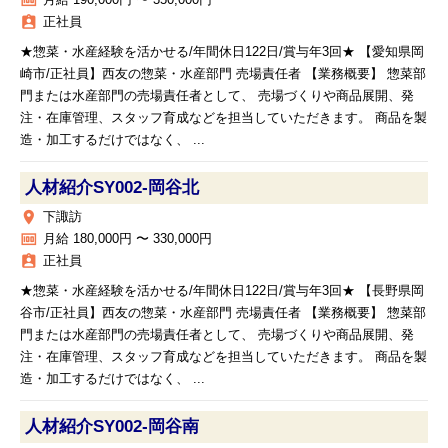
money
月給 190,000円 〜 350,000円
assignment_ind
正社員
★惣菜・水産経験を活かせる/年間休日122日/賞与年3回★ 【愛知県岡
崎市/正社員】西友の惣菜・水産部門 売場責任者 【業務概要】 惣菜部
門または水産部門の売場責任者として、 売場づくりや商品展開、発
注・在庫管理、スタッフ育成などを担当していただきます。 商品を製
造・加工するだけではなく、 ...
人材紹介SY002‐岡谷北
place
下諏訪
money
月給 180,000円 〜 330,000円
assignment_ind
正社員
★惣菜・水産経験を活かせる/年間休日122日/賞与年3回★ 【長野県岡
谷市/正社員】西友の惣菜・水産部門 売場責任者 【業務概要】 惣菜部
門または水産部門の売場責任者として、 売場づくりや商品展開、発
注・在庫管理、スタッフ育成などを担当していただきます。 商品を製
造・加工するだけではなく、 ...
人材紹介SY002‐岡谷南