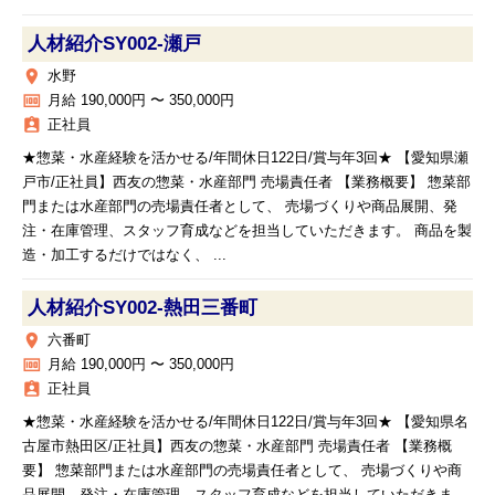
人材紹介SY002‐瀬戸
place
水野
money
月給 190,000円 〜 350,000円
assignment_ind
正社員
★惣菜・水産経験を活かせる/年間休日122日/賞与年3回★ 【愛知県瀬
戸市/正社員】西友の惣菜・水産部門 売場責任者 【業務概要】 惣菜部
門または水産部門の売場責任者として、 売場づくりや商品展開、発
注・在庫管理、スタッフ育成などを担当していただきます。 商品を製
造・加工するだけではなく、 ...
人材紹介SY002‐熱田三番町
place
六番町
money
月給 190,000円 〜 350,000円
assignment_ind
正社員
★惣菜・水産経験を活かせる/年間休日122日/賞与年3回★ 【愛知県名
古屋市熱田区/正社員】西友の惣菜・水産部門 売場責任者 【業務概
要】 惣菜部門または水産部門の売場責任者として、 売場づくりや商