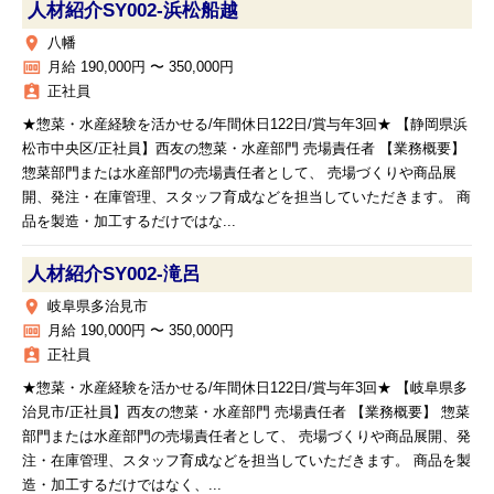
人材紹介SY002‐浜松船越
place
八幡
money
月給 190,000円 〜 350,000円
assignment_ind
正社員
★惣菜・水産経験を活かせる/年間休日122日/賞与年3回★ 【静岡県浜
松市中央区/正社員】西友の惣菜・水産部門 売場責任者 【業務概要】
惣菜部門または水産部門の売場責任者として、 売場づくりや商品展
開、発注・在庫管理、スタッフ育成などを担当していただきます。 商
品を製造・加工するだけではな...
人材紹介SY002‐滝呂
place
岐阜県多治見市
money
月給 190,000円 〜 350,000円
assignment_ind
正社員
★惣菜・水産経験を活かせる/年間休日122日/賞与年3回★ 【岐阜県多
治見市/正社員】西友の惣菜・水産部門 売場責任者 【業務概要】 惣菜
部門または水産部門の売場責任者として、 売場づくりや商品展開、発
注・在庫管理、スタッフ育成などを担当していただきます。 商品を製
造・加工するだけではなく、...