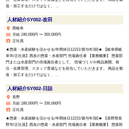
造・加工するだけではなく、 ...
人材紹介SY002‐改田
place
西岐阜
money
月給 190,000円 〜 350,000円
assignment_ind
正社員
★惣菜・水産経験を活かせる/年間休日122日/賞与年3回★ 【岐阜県岐
阜市/正社員】西友の惣菜・水産部門 売場責任者 【業務概要】 惣菜部
門または水産部門の売場責任者として、 売場づくりや商品展開、発
注・在庫管理、スタッフ育成などを担当していただきます。 商品を製
造・加工するだけではなく、 ...
人材紹介SY002‐日詰
place
長野
money
月給 180,000円 〜 330,000円
assignment_ind
正社員
★惣菜・水産経験を活かせる/年間休日122日/賞与年3回★ 【長野県長
野市/正社員】西友の惣菜・水産部門 売場責任者 【業務概要】 惣菜部