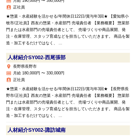
money
月給 190,000円 〜 350,000円
assignment_ind
正社員
★惣菜・水産経験を活かせる/年間休日122日/賞与年3回★ 【愛知県小
牧市/正社員】西友の惣菜・水産部門 売場責任者 【業務概要】 惣菜部
門または水産部門の売場責任者として、 売場づくりや商品展開、発
注・在庫管理、スタッフ育成などを担当していただきます。 商品を製
造・加工するだけではなく、 ...
人材紹介SY002‐西尾張部
place
長野県長野市
money
月給 180,000円 〜 330,000円
assignment_ind
正社員
★惣菜・水産経験を活かせる/年間休日122日/賞与年3回★ 【長野県長
野市/正社員】西友の惣菜・水産部門 売場責任者 【業務概要】 惣菜部
門または水産部門の売場責任者として、 売場づくりや商品展開、発
注・在庫管理、スタッフ育成などを担当していただきます。 商品を製
造・加工するだけではなく、 ...
人材紹介SY002‐諏訪城南