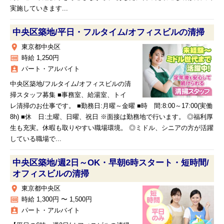
実施していきます...
中央区築地/平日・フルタイム/オフィスビルの清掃
place
東京都中央区
money
時給 1,250円
assignment_ind
パート・アルバイト
中央区築地/フルタイム/オフィスビルの清
掃スタッフ募集 ■事務室、給湯室、トイ
レ清掃のお仕事です。 ■勤務日:月曜～金曜 ■時 間:8:00～17:00(実働
8h) ■休 日:土曜、日曜、祝日 ※面接は勤務地で行います。 ◎福利厚
生も充実。休暇も取りやすい職場環境。 ◎ミドル、シニアの方が活躍
している職場で...
中央区築地/週2日～OK・早朝6時スタート・短時間/
オフィスビルの清掃
place
東京都中央区
money
時給 1,300円 〜 1,500円
assignment_ind
パート・アルバイト