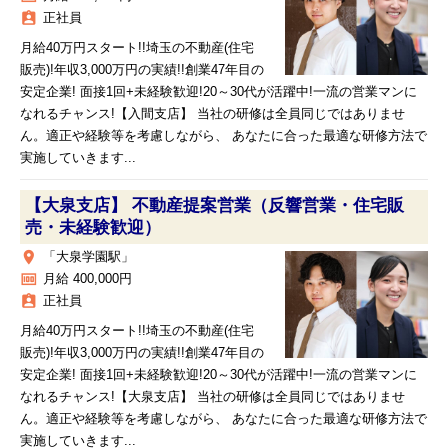
assignment_ind
正社員
月給40万円スタート!!埼玉の不動産(住宅
販売)!年収3,000万円の実績!!創業47年目の
安定企業! 面接1回+未経験歓迎!20～30代が活躍中!一流の営業マンに
なれるチャンス!【入間支店】 当社の研修は全員同じではありませ
ん。適正や経験等を考慮しながら、 あなたに合った最適な研修方法で
実施していきます...
【大泉支店】 不動産提案営業（反響営業・住宅販
売・未経験歓迎）
place
「大泉学園駅」
money
月給 400,000円
assignment_ind
正社員
月給40万円スタート!!埼玉の不動産(住宅
販売)!年収3,000万円の実績!!創業47年目の
安定企業! 面接1回+未経験歓迎!20～30代が活躍中!一流の営業マンに
なれるチャンス!【大泉支店】 当社の研修は全員同じではありませ
ん。適正や経験等を考慮しながら、 あなたに合った最適な研修方法で
実施していきます...