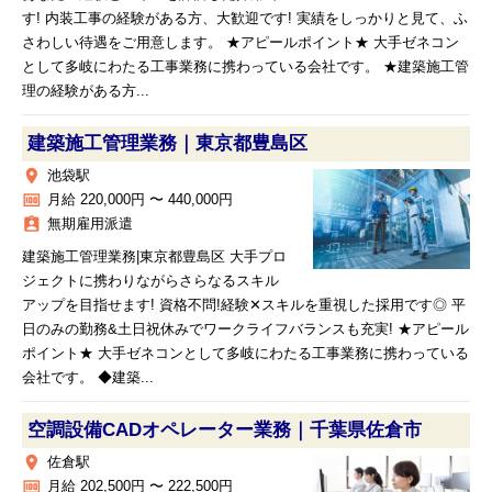
す! 内装工事の経験がある方、大歓迎です! 実績をしっかりと見て、ふ
さわしい待遇をご用意します。 ★アピールポイント★ 大手ゼネコン
として多岐にわたる工事業務に携わっている会社です。 ★建築施工管
理の経験がある方...
建築施工管理業務｜東京都豊島区
place
池袋駅
money
月給 220,000円 〜 440,000円
assignment_ind
無期雇用派遣
建築施工管理業務|東京都豊島区 大手プロ
ジェクトに携わりながらさらなるスキル
アップを目指せます! 資格不問!経験✕スキルを重視した採用です◎ 平
日のみの勤務&土日祝休みでワークライフバランスも充実! ★アピール
ポイント★ 大手ゼネコンとして多岐にわたる工事業務に携わっている
会社です。 ◆建築...
空調設備CADオペレーター業務｜千葉県佐倉市
place
佐倉駅
money
月給 202,500円 〜 222,500円