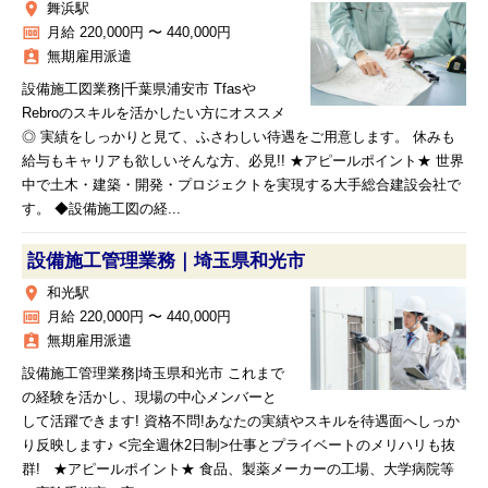
place
舞浜駅
money
月給 220,000円 〜 440,000円
assignment_ind
無期雇用派遣
設備施工図業務|千葉県浦安市 Tfasや
Rebroのスキルを活かしたい方にオススメ
◎ 実績をしっかりと見て、ふさわしい待遇をご用意します。 休みも
給与もキャリアも欲しいそんな方、必見!! ★アピールポイント★ 世界
中で土木・建築・開発・プロジェクトを実現する大手総合建設会社で
す。 ◆設備施工図の経...
設備施工管理業務｜埼玉県和光市
place
和光駅
money
月給 220,000円 〜 440,000円
assignment_ind
無期雇用派遣
設備施工管理業務|埼玉県和光市 これまで
の経験を活かし、現場の中心メンバーと
して活躍できます! 資格不問!あなたの実績やスキルを待遇面へしっか
り反映します♪ <完全週休2日制>仕事とプライベートのメリハリも抜
群! ★アピールポイント★ 食品、製薬メーカーの工場、大学病院等