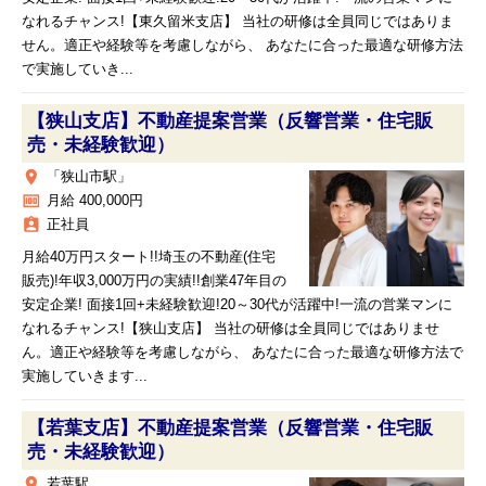
なれるチャンス!【東久留米支店】 当社の研修は全員同じではありま
せん。適正や経験等を考慮しながら、 あなたに合った最適な研修方法
で実施していき...
【狭山支店】不動産提案営業（反響営業・住宅販
売・未経験歓迎）
place
「狭山市駅」
money
月給 400,000円
assignment_ind
正社員
月給40万円スタート!!埼玉の不動産(住宅
販売)!年収3,000万円の実績!!創業47年目の
安定企業! 面接1回+未経験歓迎!20～30代が活躍中!一流の営業マンに
なれるチャンス!【狭山支店】 当社の研修は全員同じではありませ
ん。適正や経験等を考慮しながら、 あなたに合った最適な研修方法で
実施していきます...
【若葉支店】不動産提案営業（反響営業・住宅販
売・未経験歓迎）
place
若葉駅