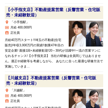
【小手指支店】不動産提案営業（反響営業・住宅販
売・未経験歓迎）
place
「小手指駅」
money
月給 400,000円
assignment_ind
正社員
月給40万円スタート!!埼玉の不動産(住宅
販売)!年収3,000万円の実績!!創業47年目の
安定企業! 面接1回+未経験歓迎!20～30代が活躍中!一流の営業マンに
なれるチャンス!【小手指支店】 当社の研修は全員同じではありませ
ん。適正や経験等を考慮しながら、 あなたに合った最適な研修方法で
実施していきま...
【川越支店】不動産提案営業（反響営業・住宅販
売・未経験歓迎）
place
「川越駅」
money
月給 400,000円
assignment_ind
正社員