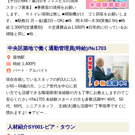
【平日の6時～週2日/オフィスビルの清掃
スタッフ募集】 ■事務室の清掃をお願い
します。 ※トイレ清掃は無し ■掃除機がけ、ゴミ回収をお願いしま
す。 ■勤務日:月～金(週2日～OK) ■時 間:6:00～8:30(実働2.5h) ■時
給:1,300円(交通費別) ※交通費込み1,500円 ■日常的に行っているお
掃除と同じ ■特...
中央区築地で働く通勤管理員(時給)/№1703
place
築地駅
money
時給 1,400円
assignment_ind
パート・アルバイト
現在在籍しているスタッフの約3人に1人
が65～69歳の方。シニア世代を中心に若
い方でも活躍できる職場環境!未経験の方も丁寧にお教えしますのでご
安心ください!/№1703 未経験スタートの方も多数活躍中! 40代、50
代、60代、シニアスタッフ、 主婦(夫)層も活躍中! 丁寧指導ですぐに
慣れますよ! ★アピー...
人材紹介SY001‐ピア・タウン