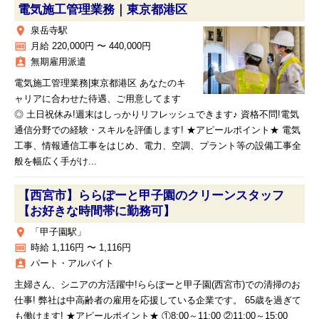
電気施工管理業務｜東京都港区
place
泉岳寺駅
money
月給 220,000円 〜 440,000円
assignment_ind
無期雇用派遣
電気施工管理業務|東京都港区 あなたのキ
ャリアに合わせた待遇、ご用意してます
◎ 土日祝休み!週末はしっかりリフレッシュできます♪ 資格不問!電気
通信分野での経験・スキルを評価します! ★アピールポイント★ 電気
工事、情報通信工事をはじめ、電力、空調、プラント等の設備工事全
般を幅広く手がけ...
【西宮市】ららぽーと甲子園のクリーンスタッフ
【お好きな時間帯に勤務可】
place
「甲子園駅」
money
時給 1,116円 〜 1,116円
assignment_ind
パート・アルバイト
主婦さん、シニアの方活躍中!ららぽーと甲子園(西宮市)での清掃のお
仕事! 弊社は中高齢者の雇用を応援している企業です。 65歳を過ぎて
も働けます! ★アピールポイント★ ①8:00～11:00 ②11:00～15:00