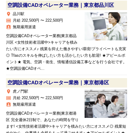
空調設備CADオペレーター業務｜東京都品川区
place
品川駅
money
月給 202,500円 〜 222,500円
assignment_ind
無期雇用派遣
空調設備CADオペレーター業務|東京都品
川区 <女性技術者活躍中>キャリアを積み
たい方にオススメ♪ 残業を抑えた働きやすい環境!プライベートも充実
◎ Tfasのスキルを伸ばしたい方も活かしたい方も歓迎! ★アピールポ
イント★ 電気、空調・衛生、情報通信設備工事などを行う会社です。
★空調設備CADオペ...
空調設備CADオペレーター業務｜東京都港区
place
虎ノ門駅
money
月給 202,500円 〜 222,500円
assignment_ind
無期雇用派遣
空調設備CADオペレーター業務|東京都港
区 完全週休2日制で、あなたの時間を守り
ます! <女性技術者活躍中>キャリアを積みたい方にオススメ◎ 残業短