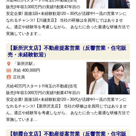
月給40万円スタート!!埼玉の不動産(住宅
販売)!年収3,000万円の実績!!創業47年目の
安定企業! 面接1回+未経験歓迎!20～30代が活躍中!一流の営業マンに
なれるチャンス!【川越支店】 当社の研修は全員同じではありませ
ん。適正や経験等を考慮しながら、 あなたに合った最適な研修方法で
実施していきます...
【新所沢支店】不動産提案営業（反響営業・住宅販
売・未経験歓迎）
place
「新所沢駅」
money
月給 400,000円
assignment_ind
正社員
月給40万円スタート!!埼玉の不動産(住宅
販売)!年収3,000万円の実績!!創業47年目の
安定企業! 面接1回+未経験歓迎!20～30代が活躍中!一流の営業マンに
なれるチャンス!【新所沢支店】 当社の研修は全員同じではありませ
ん。適正や経験等を考慮しながら、 あなたに合った最適な研修方法で
実施していきま...
【朝霞台支店】不動産提案営業（反響営業・住宅販