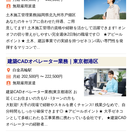
assignment_ind
無期雇用派遣
土木施工管理業務|福岡県北九州市戸畑区
あなたのキャリアに合わせた待遇、ご用
意してます! 土木施工管理の資格や経験を活かして活躍できます! オン
オフの切り替えがしやすい完全週休2日制の職場です◎ ★アピール
ポイント★ 土木、建設事業での実績を持つゼネコン/高い専門性を発
揮するマリコンで...
建築CADオペレーター業務｜東京都港区
place
白金高輪駅
money
月給 202,500円 〜 222,500円
assignment_ind
無期雇用派遣
建築CADオペレーター業務|東京都港区 お
近くにお住まいの方もU・Iターンの方も
大歓迎! 大手の現場で経験やスキルを磨くチャンス! 残業少なめで、自
分時間もしっかり確保できます◎ ★アピールポイント★ 大手ゼネコ
ンとして多岐にわたる工事業務に携わっている会社です。 ★建築CAD
オペレーターの経験者...