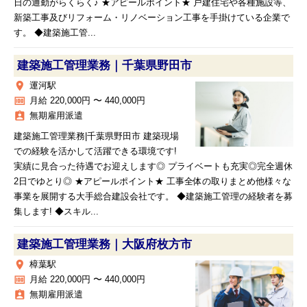
日の通勤がらくらく♪ ★アピールポイント★ 戸建住宅や各種施設等、
新築工事及びリフォーム・リノベーション工事を手掛けている企業で
す。 ◆建築施工管...
建築施工管理業務｜千葉県野田市
place
運河駅
money
月給 220,000円 〜 440,000円
assignment_ind
無期雇用派遣
建築施工管理業務|千葉県野田市 建築現場
での経験を活かして活躍できる環境です!
実績に見合った待遇でお迎えします◎ プライベートも充実◎完全週休
2日でゆとり◎ ★アピールポイント★ 工事全体の取りまとめ他様々な
事業を展開する大手総合建設会社です。 ◆建築施工管理の経験者を募
集します! ◆スキル...
建築施工管理業務｜大阪府枚方市
place
樟葉駅
money
月給 220,000円 〜 440,000円
assignment_ind
無期雇用派遣