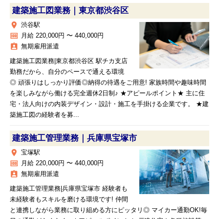
建築施工図業務｜東京都渋谷区
place
渋谷駅
money
月給 220,000円 〜 440,000円
assignment_ind
無期雇用派遣
建築施工図業務|東京都渋谷区 駅チカ支店
勤務だから、自分のペースで通える環境
◎ 頑張りはしっかり評価◎納得の待遇をご用意! 家族時間や趣味時間
を楽しみながら働ける完全週休2日制♪ ★アピールポイント★ 主に住
宅・法人向けの内装デザイン・設計・施工を手掛ける企業です。 ★建
築施工図の経験者を募...
建築施工管理業務｜兵庫県宝塚市
place
宝塚駅
money
月給 220,000円 〜 440,000円
assignment_ind
無期雇用派遣
建築施工管理業務|兵庫県宝塚市 経験者も
未経験者もスキルを磨ける環境です! 仲間
と連携しながら業務に取り組める方にピッタリ◎ マイカー通勤OK!毎