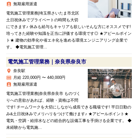
assignment_ind
無期雇用派遣
電気施工管理業務|埼玉県さいたま市北区
土日祝休みでプライベートの時間も大切
にできます♪ 休みも給与もキャリアも欲しいそんな方にオススメです!
培ってきた経験や知識を正当に評価する環境です◎ ★アピールポイン
ト★ 建物の効率化や省エネ化を進める環境エンジニアリング企業で
す。 ◆電気施工管理...
電気施工管理業務｜奈良県奈良市
place
奈良駅
money
月給 220,000円 〜 440,000円
assignment_ind
無期雇用派遣
電気施工管理業務|奈良県奈良市 ものづく
りへの意欲があれば、経験・資格は不問
です! チームワークを大切にしながら成長できる職場です! 平日日勤の
み&土日祝休みでメリハリをつけて働けます♪ ★アピールポイント★
電気・空調・給排水などの総合的な設備工事を手掛ける企業です。 ◆
未経験から電気施...