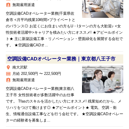
assignment_ind
無期雇用派遣
空調設備CADオペレーター業務|千葉県佐
倉市 <月平均残業10時間>プライベートと
のバランス◎ お近くにお住まいの方もU・Iターンの方も大歓迎♪ <女
性技術者活躍中>キャリアを積みたい方にオススメ! ★アピールポイン
ト★ 主に新築設備工事・リノベーション・壁面緑化を展開する会社で
す。 ★空調設備CADオ...
空調設備CADオペレーター業務｜東京都八王子市
place
南大沢駅
money
月給 202,500円 〜 222,500円
assignment_ind
無期雇用派遣
空調設備CADオペレーター業務|東京都八
王子市 女性技術者が多数活躍中のお仕事
です。 Tfasのスキルを活かしたい方にオススメ! 残業短めだから、メ
リハリをつけて働けます◎ ★アピールポイント★ 電気、空調・衛
生、情報通信設備工事などを行う会社です。 ★空調設備CADオペレー
ターの経験者を募集しま...