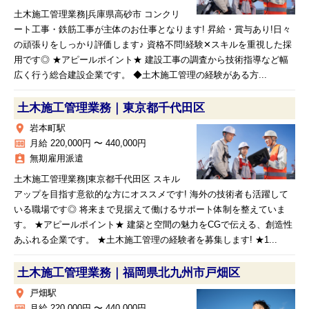
土木施工管理業務|兵庫県高砂市 コンクリ
ート工事・鉄筋工事が主体のお仕事となります! 昇給・賞与あり!日々
の頑張りをしっかり評価します♪ 資格不問!経験✕スキルを重視した採
用です◎ ★アピールポイント★ 建設工事の調査から技術指導など幅
広く行う総合建設企業です。 ◆土木施工管理の経験がある方...
土木施工管理業務｜東京都千代田区
place
岩本町駅
money
月給 220,000円 〜 440,000円
assignment_ind
無期雇用派遣
土木施工管理業務|東京都千代田区 スキル
アップを目指す意欲的な方にオススメです! 海外の技術者も活躍して
いる職場です◎ 将来まで見据えて働けるサポート体制を整えていま
す。 ★アピールポイント★ 建築と空間の魅力をCGで伝える、創造性
あふれる企業です。 ★土木施工管理の経験者を募集します! ★1...
土木施工管理業務｜福岡県北九州市戸畑区
place
戸畑駅
money
月給 220,000円 〜 440,000円