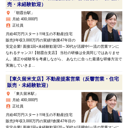
売・未経験歓迎）
place
「朝霞台駅」
money
月給 400,000円
assignment_ind
正社員
月給40万円スタート!!埼玉の不動産(住宅
販売)!年収3,000万円の実績!!創業47年目の
安定企業! 面接1回+未経験歓迎!20～30代が活躍中!一流の営業マンに
なれるチャンス!【朝霞台支店】 当社の研修は全員同じではありませ
ん。適正や経験等を考慮しながら、 あなたに合った最適な研修方法で
実施していきま...
【東久留米支店】不動産提案営業（反響営業・住宅
販売・未経験歓迎）
place
「東久留米駅」
money
月給 400,000円
assignment_ind
正社員
月給40万円スタート!!埼玉の不動産(住宅
販売)!年収3,000万円の実績!!創業47年目の
安定企業! 面接1回+未経験歓迎!20～30代が活躍中!一流の営業マンに