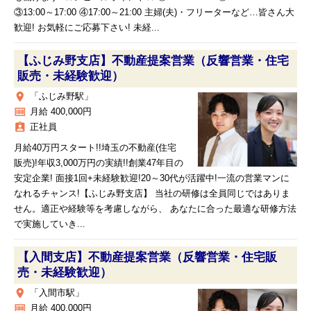
③13:00～17:00 ④17:00～21:00 主婦(夫)・フリーターなど…皆さん大
歓迎! お気軽にご応募下さい! 未経...
【ふじみ野支店】不動産提案営業（反響営業・住宅
販売・未経験歓迎）
place
「ふじみ野駅」
money
月給 400,000円
assignment_ind
正社員
月給40万円スタート!!埼玉の不動産(住宅
販売)!年収3,000万円の実績!!創業47年目の
安定企業! 面接1回+未経験歓迎!20～30代が活躍中!一流の営業マンに
なれるチャンス!【ふじみ野支店】 当社の研修は全員同じではありま
せん。適正や経験等を考慮しながら、 あなたに合った最適な研修方法
で実施していき...
【入間支店】不動産提案営業（反響営業・住宅販
売・未経験歓迎）
place
「入間市駅」
money
月給 400,000円