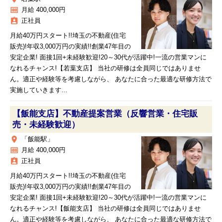
money
月給 400,000円
assignment_ind
正社員
月給40万円スタート!!埼玉の不動産(住宅
販売)!年収3,000万円の実績!!創業47年目の
安定企業! 面接1回+未経験歓迎!20～30代が活躍中!一流の営業マンに
なれるチャンス!【若葉支店】 当社の研修は全員同じではありませ
ん。適正や経験等を考慮しながら、 あなたに合った最適な研修方法で
実施していきます...
【飯能支店】不動産提案営業（反響営業・住宅販
売・未経験歓迎）
place
「飯能駅」
money
月給 400,000円
assignment_ind
正社員
月給40万円スタート!!埼玉の不動産(住宅
販売)!年収3,000万円の実績!!創業47年目の
安定企業! 面接1回+未経験歓迎!20～30代が活躍中!一流の営業マンに
なれるチャンス!【飯能支店】 当社の研修は全員同じではありませ
ん。適正や経験等を考慮しながら、 あなたに合った最適な研修方法で