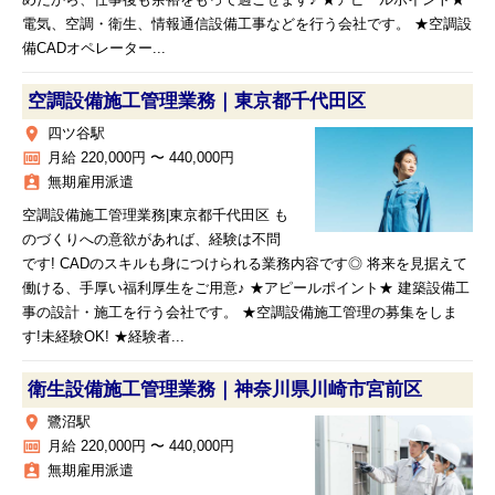
めだから、仕事後も余裕をもって過ごせます♪ ★アピールポイント★
電気、空調・衛生、情報通信設備工事などを行う会社です。 ★空調設
備CADオペレーター...
空調設備施工管理業務｜東京都千代田区
place
四ツ谷駅
money
月給 220,000円 〜 440,000円
assignment_ind
無期雇用派遣
空調設備施工管理業務|東京都千代田区 も
のづくりへの意欲があれば、経験は不問
です! CADのスキルも身につけられる業務内容です◎ 将来を見据えて
働ける、手厚い福利厚生をご用意♪ ★アピールポイント★ 建築設備工
事の設計・施工を行う会社です。 ★空調設備施工管理の募集をしま
す!未経験OK! ★経験者...
衛生設備施工管理業務｜神奈川県川崎市宮前区
place
鷺沼駅
money
月給 220,000円 〜 440,000円
assignment_ind
無期雇用派遣