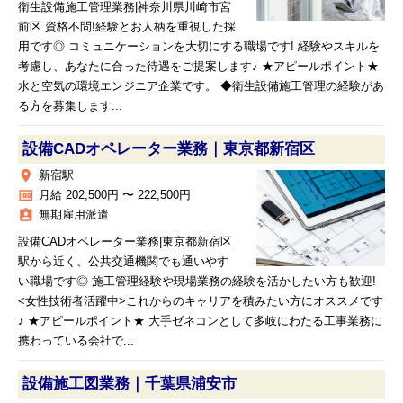
衛生設備施工管理業務|神奈川県川崎市宮
前区 資格不問!経験とお人柄を重視した採
用です◎ コミュニケーションを大切にする職場です! 経験やスキルを
考慮し、あなたに合った待遇をご提案します♪ ★アピールポイント★
水と空気の環境エンジニア企業です。 ◆衛生設備施工管理の経験があ
る方を募集します...
設備CADオペレーター業務｜東京都新宿区
place
新宿駅
money
月給 202,500円 〜 222,500円
assignment_ind
無期雇用派遣
設備CADオペレーター業務|東京都新宿区
駅から近く、公共交通機関でも通いやす
い職場です◎ 施工管理経験や現場業務の経験を活かしたい方も歓迎!
<女性技術者活躍中>これからのキャリアを積みたい方にオススメです
♪ ★アピールポイント★ 大手ゼネコンとして多岐にわたる工事業務に
携わっている会社で...
設備施工図業務｜千葉県浦安市