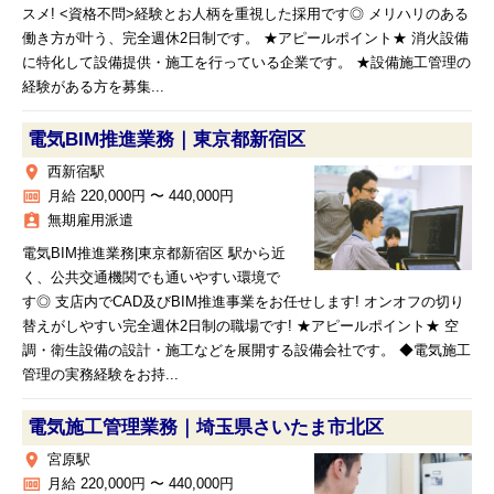
スメ! <資格不問>経験とお人柄を重視した採用です◎ メリハリのある
働き方が叶う、完全週休2日制です。 ★アピールポイント★ 消火設備
に特化して設備提供・施工を行っている企業です。 ★設備施工管理の
経験がある方を募集...
電気BIM推進業務｜東京都新宿区
place
西新宿駅
money
月給 220,000円 〜 440,000円
assignment_ind
無期雇用派遣
電気BIM推進業務|東京都新宿区 駅から近
く、公共交通機関でも通いやすい環境で
す◎ 支店内でCAD及びBIM推進事業をお任せします! オンオフの切り
替えがしやすい完全週休2日制の職場です! ★アピールポイント★ 空
調・衛生設備の設計・施工などを展開する設備会社です。 ◆電気施工
管理の実務経験をお持...
電気施工管理業務｜埼玉県さいたま市北区
place
宮原駅
money
月給 220,000円 〜 440,000円