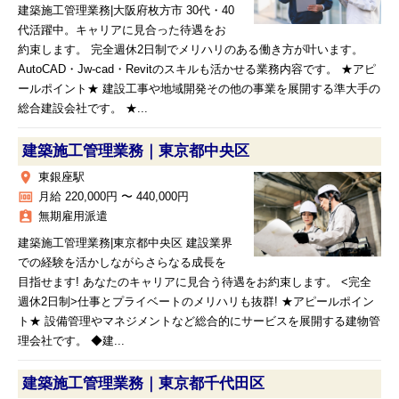
建築施工管理業務|大阪府枚方市 30代・40
代活躍中。キャリアに見合った待遇をお
約束します。 完全週休2日制でメリハリのある働き方が叶います。
AutoCAD・Jw-cad・Revitのスキルも活かせる業務内容です。 ★アピ
ールポイント★ 建設工事や地域開発その他の事業を展開する準大手の
総合建設会社です。 ★...
建築施工管理業務｜東京都中央区
place
東銀座駅
money
月給 220,000円 〜 440,000円
assignment_ind
無期雇用派遣
建築施工管理業務|東京都中央区 建設業界
での経験を活かしながらさらなる成長を
目指せます! あなたのキャリアに見合う待遇をお約束します。 <完全
週休2日制>仕事とプライベートのメリハリも抜群! ★アピールポイン
ト★ 設備管理やマネジメントなど総合的にサービスを展開する建物管
理会社です。 ◆建...
建築施工管理業務｜東京都千代田区