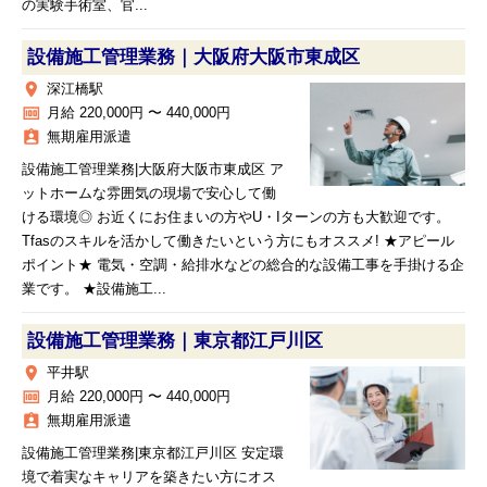
の実験手術室、官...
設備施工管理業務｜大阪府大阪市東成区
place
深江橋駅
money
月給 220,000円 〜 440,000円
assignment_ind
無期雇用派遣
設備施工管理業務|大阪府大阪市東成区 ア
ットホームな雰囲気の現場で安心して働
ける環境◎ お近くにお住まいの方やU・Iターンの方も大歓迎です。
Tfasのスキルを活かして働きたいという方にもオススメ! ★アピール
ポイント★ 電気・空調・給排水などの総合的な設備工事を手掛ける企
業です。 ★設備施工...
設備施工管理業務｜東京都江戸川区
place
平井駅
money
月給 220,000円 〜 440,000円
assignment_ind
無期雇用派遣
設備施工管理業務|東京都江戸川区 安定環
境で着実なキャリアを築きたい方にオス