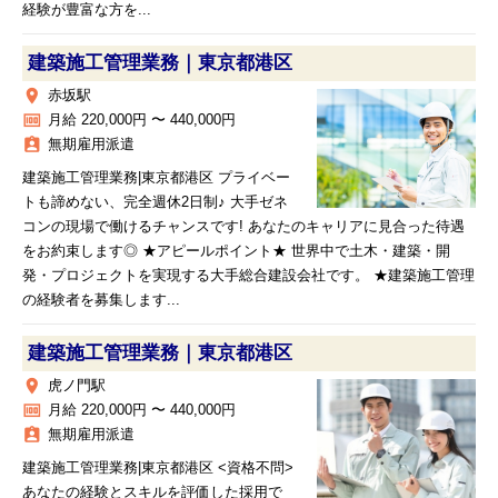
経験が豊富な方を...
建築施工管理業務｜東京都港区
place
赤坂駅
money
月給 220,000円 〜 440,000円
assignment_ind
無期雇用派遣
建築施工管理業務|東京都港区 プライベー
トも諦めない、完全週休2日制♪ 大手ゼネ
コンの現場で働けるチャンスです! あなたのキャリアに見合った待遇
をお約束します◎ ★アピールポイント★ 世界中で土木・建築・開
発・プロジェクトを実現する大手総合建設会社です。 ★建築施工管理
の経験者を募集します...
建築施工管理業務｜東京都港区
place
虎ノ門駅
money
月給 220,000円 〜 440,000円
assignment_ind
無期雇用派遣
建築施工管理業務|東京都港区 <資格不問>
あなたの経験とスキルを評価した採用で