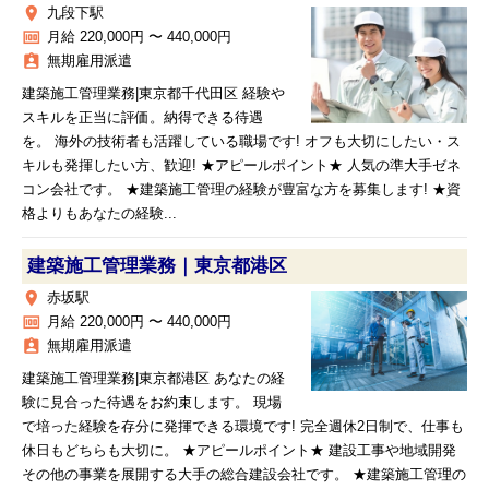
place
九段下駅
money
月給 220,000円 〜 440,000円
assignment_ind
無期雇用派遣
建築施工管理業務|東京都千代田区 経験や
スキルを正当に評価。納得できる待遇
を。 海外の技術者も活躍している職場です! オフも大切にしたい・ス
キルも発揮したい方、歓迎! ★アピールポイント★ 人気の準大手ゼネ
コン会社です。 ★建築施工管理の経験が豊富な方を募集します! ★資
格よりもあなたの経験...
建築施工管理業務｜東京都港区
place
赤坂駅
money
月給 220,000円 〜 440,000円
assignment_ind
無期雇用派遣
建築施工管理業務|東京都港区 あなたの経
験に見合った待遇をお約束します。 現場
で培った経験を存分に発揮できる環境です! 完全週休2日制で、仕事も
休日もどちらも大切に。 ★アピールポイント★ 建設工事や地域開発
その他の事業を展開する大手の総合建設会社です。 ★建築施工管理の