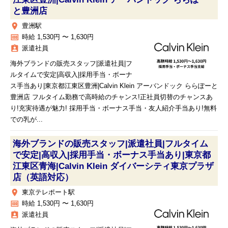
と豊洲店
place
豊洲駅
money
時給 1,530円 〜 1,630円
assignment_ind
派遣社員
海外ブランドの販売スタッフ|派遣社員|フ
ルタイムで安定|高収入|採用手当・ボーナ
ス手当あり|東京都江東区豊洲|Calvin Klein アーバンドック ららぽーと
豊洲店 フルタイム勤務で高時給のチャンス!正社員切替のチャンスあ
り!充実待遇が魅力! 採用手当・ボーナス手当・友人紹介手当あり!無料
での乳が...
海外ブランドの販売スタッフ|派遣社員|フルタイム
で安定|高収入|採用手当・ボーナス手当あり|東京都
江東区青海|Calvin Klein ダイバーシティ東京プラザ
店（英語対応）
place
東京テレポート駅
money
時給 1,530円 〜 1,630円
assignment_ind
派遣社員