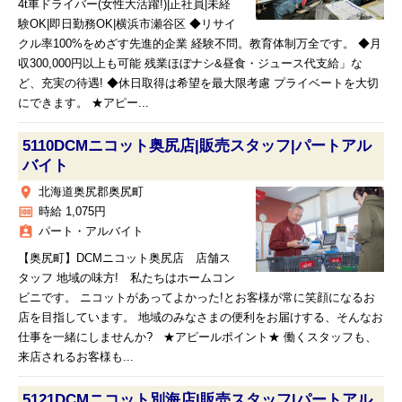
4t車ドライバー(女性大活躍!)|正社員|未経
験OK|即日勤務OK|横浜市瀬谷区 ◆リサイ
クル率100%をめざす先進的企業 経験不問。教育体制万全です。 ◆月
収300,000円以上も可能 残業ほぼナシ&昼食・ジュース代支給」な
ど、充実の待遇! ◆休日取得は希望を最大限考慮 プライベートを大切
にできます。 ★アピー...
5110DCMニコット奥尻店|販売スタッフ|パートアル
バイト
place
北海道奥尻郡奥尻町
money
時給 1,075円
assignment_ind
パート・アルバイト
【奥尻町】DCMニコット奥尻店 店舗ス
タッフ 地域の味方! 私たちはホームコン
ビニです。 ニコットがあってよかった!とお客様が常に笑顔になるお
店を目指しています。 地域のみなさまの便利をお届けする、そんなお
仕事を一緒にしませんか? ★アピールポイント★ 働くスタッフも、
来店されるお客様も...
5121DCMニコット別海店|販売スタッフ|パートアル