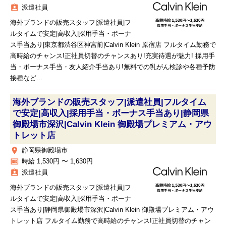
assignment_ind
派遣社員
海外ブランドの販売スタッフ|派遣社員|フ
ルタイムで安定|高収入|採用手当・ボーナ
ス手当あり|東京都渋谷区神宮前|Calvin Klein 原宿店 フルタイム勤務で
高時給のチャンス!正社員切替のチャンスあり!充実待遇が魅力! 採用手
当・ボーナス手当・友人紹介手当あり!無料での乳がん検診や各種予防
接種など...
海外ブランドの販売スタッフ|派遣社員|フルタイム
で安定|高収入|採用手当・ボーナス手当あり|静岡県
御殿場市深沢|Calvin Klein 御殿場プレミアム・アウ
トレット店
place
静岡県御殿場市
money
時給 1,530円 〜 1,630円
assignment_ind
派遣社員
海外ブランドの販売スタッフ|派遣社員|フ
ルタイムで安定|高収入|採用手当・ボーナ
ス手当あり|静岡県御殿場市深沢|Calvin Klein 御殿場プレミアム・アウ
トレット店 フルタイム勤務で高時給のチャンス!正社員切替のチャン