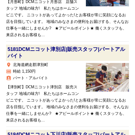
【月形町】DCMニコット月形店 店舗ス
タッフ 地域の味方! 私たちはホームコン
ビニです。 ニコットがあってよかった!とお客様が常に笑顔になるお
店を目指しています。 地域のみなさまの便利をお届けする、そんなお
仕事を一緒にしませんか? ★アピールポイント★ 働くスタッフも、
来店されるお客様も...
5181DCMニコット津別店|販売スタッフ|パートアル
バイト
place
北海道網走郡津別町
money
時給 1,150円
assignment_ind
パート・アルバイト
【津別町】DCMニコット津別店 販売ス
タッフ 地域の味方! 私たちはホームコン
ビニです。 ニコットがあってよかった!とお客様が常に笑顔になるお
店を目指しています。 地域のみなさまの便利をお届けする、そんなお
仕事を一緒にしませんか? ★アピールポイント★ 働くスタッフも、
来店されるお客様も...
5184DCMニコット下川店|販売スタッフ|パートアル