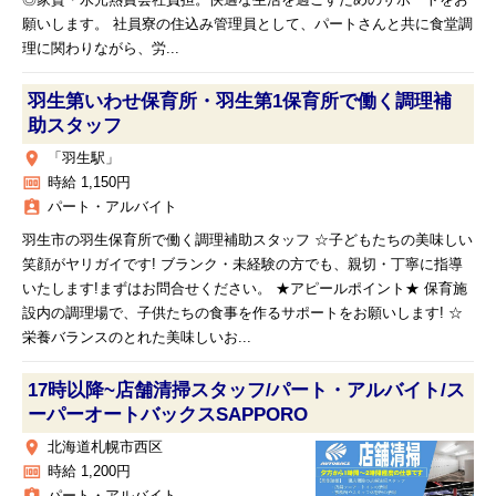
◎家賃・水光熱費会社負担。快適な生活を過ごすためのサポートをお
願いします。 社員寮の住込み管理員として、パートさんと共に食堂調
理に関わりながら、労...
羽生第いわせ保育所・羽生第1保育所で働く調理補
助スタッフ
place
「羽生駅」
money
時給 1,150円
assignment_ind
パート・アルバイト
羽生市の羽生保育所で働く調理補助スタッフ ☆子どもたちの美味しい
笑顔がヤリガイです! ブランク・未経験の方でも、親切・丁寧に指導
いたします!まずはお問合せください。 ★アピールポイント★ 保育施
設内の調理場で、子供たちの食事を作るサポートをお願いします! ☆
栄養バランスのとれた美味しいお...
17時以降~店舗清掃スタッフ/パート・アルバイト/ス
ーパーオートバックスSAPPORO
place
北海道札幌市西区
money
時給 1,200円