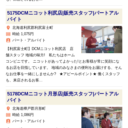
5175DCMニコット利尻店|販売スタッフ|パートアル
バイト
place
北海道利尻郡利尻富士町
money
時給 1,075円
assignment_ind
パート・アルバイト
【利尻富士町】DCMニコット利尻店 店
舗スタッフ 地域の味方! 私たちはホーム
コンビニです。 ニコットがあってよかった!とお客様が常に笑顔にな
るお店を目指しています。 地域のみなさまの便利をお届けする、そん
なお仕事を一緒にしませんか? ★アピールポイント★ 働くスタッフ
も、来店されるお客...
5178DCMニコット月形店|販売スタッフ|パートアル
バイト
place
北海道樺戸郡月形町
money
時給 1,086円
assignment_ind
パート・アルバイト