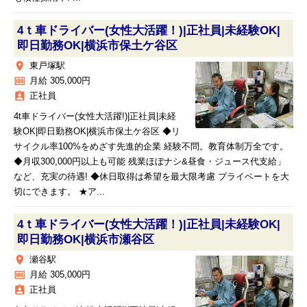
4ｔ車ドライバー(女性大活躍！)|正社員|未経験OK|
即日勤務OK|横浜市保土ケ谷区
place
東戸塚駅
money
月給 305,000円
assignment_ind
正社員
4t車ドライバー(女性大活躍!)|正社員|未経
験OK|即日勤務OK|横浜市保土ケ谷区 ◆リ
サイクル率100%をめざす先進的企業 経験不問。教育体制万全です。
◆月収300,000円以上も可能 残業ほぼナシ&昼食・ジュース代支給」
など、充実の待遇! ◆休日取得は希望を最大限考慮 プライベートを大
切にできます。 ★ア...
4ｔ車ドライバー(女性大活躍！)|正社員|未経験OK|
即日勤務OK|横浜市瀬谷区
place
瀬谷駅
money
月給 305,000円
assignment_ind
正社員