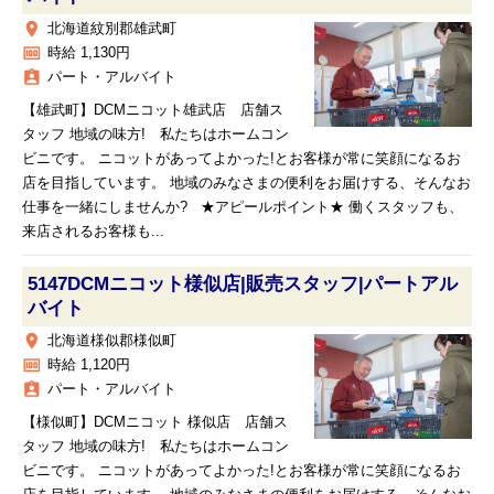
place
北海道紋別郡雄武町
money
時給 1,130円
assignment_ind
パート・アルバイト
【雄武町】DCMニコット雄武店 店舗ス
タッフ 地域の味方! 私たちはホームコン
ビニです。 ニコットがあってよかった!とお客様が常に笑顔になるお
店を目指しています。 地域のみなさまの便利をお届けする、そんなお
仕事を一緒にしませんか? ★アピールポイント★ 働くスタッフも、
来店されるお客様も...
5147DCMニコット様似店|販売スタッフ|パートアル
バイト
place
北海道様似郡様似町
money
時給 1,120円
assignment_ind
パート・アルバイト
【様似町】DCMニコット 様似店 店舗ス
タッフ 地域の味方! 私たちはホームコン
ビニです。 ニコットがあってよかった!とお客様が常に笑顔になるお