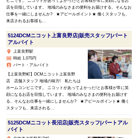
ビニです。 ニコットがあってよかった!とお客様が常に笑顔になるお
店を目指しています。 地域のみなさまの便利をお届けする、そんなお
仕事を一緒にしませんか? ★アピールポイント★ 働くスタッフも、
来店されるお客様も...
5124DCMニコット上富良野店|販売スタッフ|パート
アルバイト
place
上富良野駅
money
時給 1,075円
assignment_ind
パート・アルバイト
【上富良野町】DCMニコット上富良野
店 店舗スタッフ 地域の味方! 私たちは
ホームコンビニです。 ニコットがあってよかった!とお客様が常に笑
顔になるお店を目指しています。 地域のみなさまの便利をお届けす
る、そんなお仕事を一緒にしませんか? ★アピールポイント★ 働く
スタッフも、来店される...
5125DCMニコット長沼店|販売スタッフ|パートアル
バイト