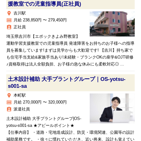
援教室での児童指導員(正社員)
place
吉川駅
money
月給 238,850円 〜 279,450円
assignment_ind
正社員
埼玉県吉川市【エポックきよみ野教室】
運動学習支援教室での児童指導員 発達障害をお持ちのお子様への指導
員を募集しています!まずは見学からも大歓迎です! 【吉川】持ち家で
も住宅手当支給&家族手当あり!未経験・ブランクOKの座学&OJT研修
♪資格取得は法人全額負担、お子様の急な休みにも柔軟対応◎ ...
土木設計補助 大手プラントグループ｜OS-yotsu-
s001-sa
place
本町駅
money
月給 270,000円 〜 320,000円
assignment_ind
派遣社員
土木設計補助 大手プラントグループ|OS-
yotsu-s001-sa ★アピールポイント★
【仕事内容】 ・道路・宅地造成設計、防災・環境関連、公園等の設計
補助業務です。 ・徐々に慣れていただき、近い将来、設計も覚えてい