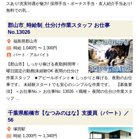
スあり!充実待遇が魅力! 採用手当・ボーナス手当・友人紹介手当あり!
無料での乳...
郡山市_時給制_仕分け作業スタッフ お仕事
No.13026
place
福島県郡山市
money
時給 1,040円 〜 1,300円
assignment_ind
パート・アルバイト
【郡山市】しっかり稼げる夜勤|時間帯・
曜日固定の勤務|未経験OK 夜間の仕分け
作業スタッフ ★アピールポイント★ しっかりと稼げる、夜勤のお仕
事です。 未経験スタートでも安心のシンプルな作業です。 【募集要
項】 ＜お仕事No.＞ お仕事No: 13026 ＜職種＞ 夜間の仕分け作業スタ
ッフ ...
千葉県船橋市【なつみのはな】支援員（パート）／
56
place
塚田駅
money
時給 1,200円 〜 1,340円