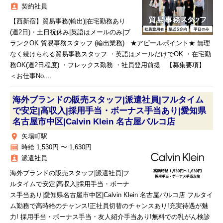
assignment_ind
契約社員
【西新宿】貿易事務(輸出)|在宅勤務あり
(週2日)・土日祝休み|英語はメールのみ|ブ
ランクOK 貿易事務スタッフ (輸出業務) ★アピールポイント★ 無理
なく続けられる貿易事務スタッフ ・英語はメールだけでOK ・在宅勤
務OK(週2日程度) ・フレックス勤務 ・社員登用前提 【募集要項】
＜お仕事No....
海外ブランドの販売スタッフ|派遣社員|フルタイム
で安定|高収入|採用手当・ボーナス手当あり|愛知県
名古屋市中区|Calvin Klein 名古屋パルコ店
place
矢場町駅
money
時給 1,530円 〜 1,630円
assignment_ind
派遣社員
海外ブランドの販売スタッフ|派遣社員|フ
ルタイムで安定|高収入|採用手当・ボーナ
ス手当あり|愛知県名古屋市中区|Calvin Klein 名古屋パルコ店 フルタイ
ム勤務で高時給のチャンス!正社員切替のチャンスあり!充実待遇が魅
力! 採用手当・ボーナス手当・友人紹介手当あり!無料での乳がん検診