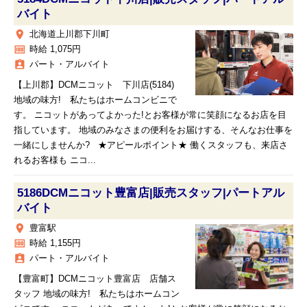
バイト
place
北海道上川郡下川町
money
時給 1,075円
assignment_ind
パート・アルバイト
【上川郡】DCMニコット 下川店(5184)
地域の味方! 私たちはホームコンビニで
す。 ニコットがあってよかった!とお客様が常に笑顔になるお店を目
指しています。 地域のみなさまの便利をお届けする、そんなお仕事を
一緒にしませんか? ★アピールポイント★ 働くスタッフも、来店さ
れるお客様も ニコ...
5186DCMニコット豊富店|販売スタッフ|パートアル
バイト
place
豊富駅
money
時給 1,155円
assignment_ind
パート・アルバイト
【豊富町】DCMニコット豊富店 店舗ス
タッフ 地域の味方! 私たちはホームコン