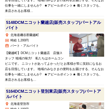
店を目指しています。 地域のみなさまの便利をお届けする、そんなお
仕事を一緒にしませんか? ★アピールポイント★ 働くスタッフも、
来店されるお客様...
5148DCMニコット蘭越店|販売スタッフ|パートアル
バイト
place
北海道磯谷郡蘭越町
money
時給 1,200円
assignment_ind
パート・アルバイト
【蘭越町】DCMニコット蘭越店 店舗ス
タッフ 地域の味方! 私たちはホームコン
ビニです。 ニコットがあってよかった!とお客様が常に笑顔になるお
店を目指しています。 地域のみなさまの便利をお届けする、そんなお
仕事を一緒にしませんか? ★アピールポイント★ 働くスタッフも、
来店されるお客様も...
5164DCMニコット登別東店|販売スタッフ|パートア
ルバイト
place
北海道登別市