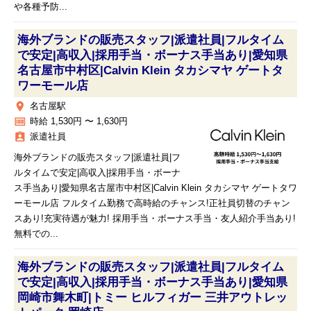
や各種予防...
海外ブランドの販売スタッフ|派遣社員|フルタイム
で安定|高収入|採用手当・ボーナス手当あり|愛知県
名古屋市中村区|Calvin Klein タカシマヤ ゲートタ
ワーモール店
place
名古屋駅
money
時給 1,530円 〜 1,630円
assignment_ind
派遣社員
海外ブランドの販売スタッフ|派遣社員|フ
ルタイムで安定|高収入|採用手当・ボーナ
ス手当あり|愛知県名古屋市中村区|Calvin Klein タカシマヤ ゲートタワ
ーモール店 フルタイム勤務で高時給のチャンス!正社員切替のチャン
スあり!充実待遇が魅力! 採用手当・ボーナス手当・友人紹介手当あり!
無料での...
海外ブランドの販売スタッフ|派遣社員|フルタイム
で安定|高収入|採用手当・ボーナス手当あり|愛知県
岡崎市舞木町|トミー ヒルフィガー 三井アウトレッ