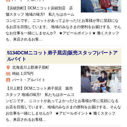
【浜頓別町】DCMニコット浜頓別店 店
舗スタッフ 地域の味方! 私たちはホーム
コンビニです。 ニコットがあってよかった!とお客様が常に笑顔にな
るお店を目指しています。 地域のみなさまの便利をお届けする、そん
なお仕事を一緒にしませんか? ★アピールポイント★ 働くスタッフ
も、来店されるお客...
5134DCMニコット弟子屈店|販売スタッフ|パートア
ルバイト
place
北海道川上郡弟子屈町
money
時給 1,075円
assignment_ind
パート・アルバイト
【川上郡】DCMニコット弟子屈店 販売
スタッフ 地域の味方! 私たちはホームコ
ンビニです。 ニコットがあってよかった!とお客様が常に笑顔になる
お店を目指しています。 地域のみなさまの便利をお届けする、そんな
お仕事を一緒にしませんか? ★アピールポイント★ 働くスタッフ
も、来店されるお客様...