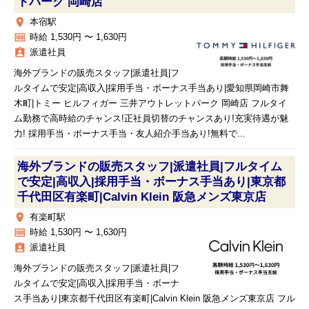
トパーク 岡崎店
place
本宿駅
money
時給 1,530円 〜 1,630円
assignment_ind
派遣社員
海外ブランドの販売スタッフ|派遣社員|フ
ルタイムで安定|高収入|採用手当・ボーナス手当あり|愛知県岡崎市舞
木町|トミー ヒルフィガー 三井アウトレットパーク 岡崎店 フルタイ
ム勤務で高時給のチャンス!正社員切替のチャンスあり!充実待遇が魅
力! 採用手当・ボーナス手当・友人紹介手当あり!無料で...
海外ブランドの販売スタッフ|派遣社員|フルタイム
で安定|高収入|採用手当・ボーナス手当あり|東京都
千代田区有楽町|Calvin Klein 阪急メンズ東京店
place
有楽町駅
money
時給 1,530円 〜 1,630円
assignment_ind
派遣社員
海外ブランドの販売スタッフ|派遣社員|フ
ルタイムで安定|高収入|採用手当・ボーナ
ス手当あり|東京都千代田区有楽町|Calvin Klein 阪急メンズ東京店 フル