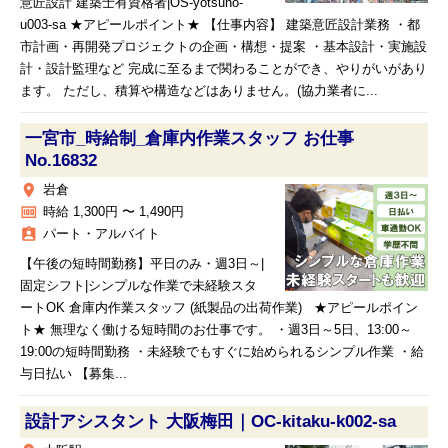
意匠設計 建築士有資格者|OS-yotsuho-
u003-sa ★アピールポイント★ 【仕事内容】 建築意匠設計業務 ・都
市計画・再開発プロジェクトの企画・構想・提案 ・基本設計・実施設
計・設計監理など 完成に至るまで関わることができ、やりがいがあり
ます。 ただし、積算や構造などはありません。(協力業者に...
一宮市_時給制_倉庫内作業スタッフ お仕事
No.16832
place
岩倉
money
時給 1,300円 〜 1,490円
assignment_ind
パート・アルバイト
【午後の短時間勤務】平日のみ・週3日～|
固定シフト|シンプルな作業で未経験スタ
ートOK 倉庫内作業スタッフ (紙製品の出荷作業) ★アピールポイン
ト★ 無理なく働ける短時間のお仕事です。 ・週3日～5日、13:00～
19:00の短時間勤務 ・未経験でもすぐに始められるシンプル作業 ・給
与日払い 【募集...
設計アシスタント 大阪梅田｜OC-kitaku-k002-sa