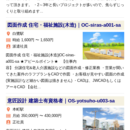
って頂きます。 ・2～3年と長いプロジェクトが多いので、焦らずじっ
くりと取り組めます...
図面作成 住宅・福祉施設(木造)｜OC-siras-a001-sa
place
白鷺駅
money
時給 1,600円 〜 1,650円
assignment_ind
派遣社員
図面作成 住宅・福祉施設(木造)|OC-siras-
a001-sa ★アピールポイント★ 【仕事内
容】 分譲住宅&老人介護施設などの図面作成・修正業務 ・営業が聞い
てきた案件のラフプランをCADで作図 ・お客様が見やすい図面の作成
(実施設計など細かい図面は描きません) ・CADは、JWCADもしくは
アーキCAD 【会社...
意匠設計 建築士有資格者｜OS-yotsuho-u003-sa
place
本町駅
money
月給 350,000円 〜 430,000円
assignment_ind
正社員