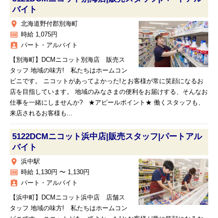
バイト
place
北海道野付郡別海町
money
時給 1,075円
assignment_ind
パート・アルバイト
【別海町】DCMニコット別海店 販売ス
タッフ 地域の味方! 私たちはホームコン
ビニです。 ニコットがあってよかった!とお客様が常に笑顔になるお
店を目指しています。 地域のみなさまの便利をお届けする、そんなお
仕事を一緒にしませんか? ★アピールポイント★ 働くスタッフも、
来店されるお客様も...
5122DCMニコット浜中店|販売スタッフ|パートアル
バイト
place
浜中駅
money
時給 1,130円 〜 1,130円
assignment_ind
パート・アルバイト
【浜中町】DCMニコット浜中店 店舗ス
タッフ 地域の味方! 私たちはホームコン