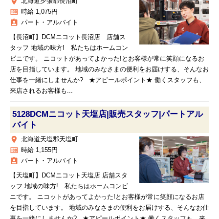
place
北海道夕張郡長沼町
money
時給 1,075円
assignment_ind
パート・アルバイト
【長沼町】DCMニコット長沼店 店舗ス
タッフ 地域の味方! 私たちはホームコン
ビニです。 ニコットがあってよかった!とお客様が常に笑顔になるお
店を目指しています。 地域のみなさまの便利をお届けする、そんなお
仕事を一緒にしませんか? ★アピールポイント★ 働くスタッフも、
来店されるお客様も...
5128DCMニコット天塩店|販売スタッフ|パートアル
バイト
place
北海道天塩郡天塩町
money
時給 1,155円
assignment_ind
パート・アルバイト
【天塩町】DCMニコット天塩店 店舗スタ
ッフ 地域の味方! 私たちはホームコンビ
ニです。 ニコットがあってよかった!とお客様が常に笑顔になるお店
を目指しています。 地域のみなさまの便利をお届けする、そんなお仕
事を一緒にしませんか? ★アピールポイント★ 働くスタッフも、来