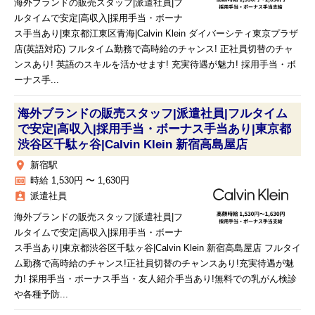
海外ブランドの販売スタッフ|派遣社員|フ
ルタイムで安定|高収入|採用手当・ボーナ
ス手当あり|東京都江東区青海|Calvin Klein ダイバーシティ東京プラザ
店(英語対応) フルタイム勤務で高時給のチャンス! 正社員切替のチャ
ンスあり! 英語のスキルを活かせます! 充実待遇が魅力! 採用手当・ボ
ーナス手...
海外ブランドの販売スタッフ|派遣社員|フルタイム
で安定|高収入|採用手当・ボーナス手当あり|東京都
渋谷区千駄ヶ谷|Calvin Klein 新宿高島屋店
place
新宿駅
money
時給 1,530円 〜 1,630円
assignment_ind
派遣社員
海外ブランドの販売スタッフ|派遣社員|フ
ルタイムで安定|高収入|採用手当・ボーナ
ス手当あり|東京都渋谷区千駄ヶ谷|Calvin Klein 新宿高島屋店 フルタイ
ム勤務で高時給のチャンス!正社員切替のチャンスあり!充実待遇が魅
力! 採用手当・ボーナス手当・友人紹介手当あり!無料での乳がん検診
や各種予防...