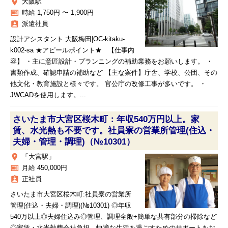
place
大阪駅
money
時給 1,750円 〜 1,900円
assignment_ind
派遣社員
設計アシスタント 大阪梅田|OC-kitaku-
k002-sa ★アピールポイント★ 【仕事内
容】 ・主に意匠設計・プランニングの補助業務をお願いします。 ・
書類作成、確認申請の補助など 【主な案件】庁舎、学校、公団、その
他文化・教育施設と様々です。 官公庁の改修工事が多いです。 ・
JWCADを使用します。...
さいたま市大宮区桜木町：年収540万円以上。家
賃、水光熱も不要です。社員寮の営業所管理(住込・
夫婦・管理・調理)（№10301）
place
「大宮駅」
money
月給 450,000円
assignment_ind
正社員
さいたま市大宮区桜木町:社員寮の営業所
管理(住込・夫婦・調理)(№10301) ◎年収
540万以上◎夫婦住込み◎管理、調理全般+簡単な共有部分の掃除など