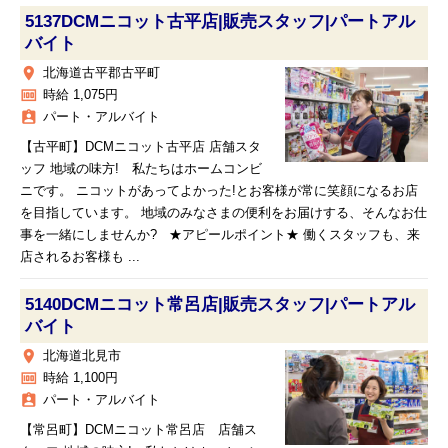
5137DCMニコット古平店|販売スタッフ|パートアル
バイト
place
北海道古平郡古平町
money
時給 1,075円
assignment_ind
パート・アルバイト
【古平町】DCMニコット古平店 店舗スタ
ッフ 地域の味方! 私たちはホームコンビ
ニです。 ニコットがあってよかった!とお客様が常に笑顔になるお店
を目指しています。 地域のみなさまの便利をお届けする、そんなお仕
事を一緒にしませんか? ★アピールポイント★ 働くスタッフも、来
店されるお客様も ...
5140DCMニコット常呂店|販売スタッフ|パートアル
バイト
place
北海道北見市
money
時給 1,100円
assignment_ind
パート・アルバイト
【常呂町】DCMニコット常呂店 店舗ス