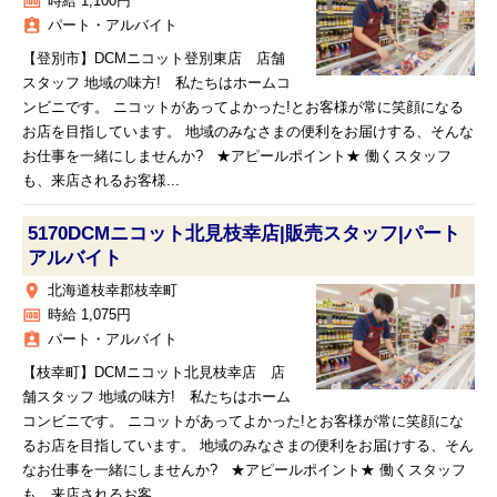
money
時給 1,100円
assignment_ind
パート・アルバイト
【登別市】DCMニコット登別東店 店舗
スタッフ 地域の味方! 私たちはホームコ
ンビニです。 ニコットがあってよかった!とお客様が常に笑顔になる
お店を目指しています。 地域のみなさまの便利をお届けする、そんな
お仕事を一緒にしませんか? ★アピールポイント★ 働くスタッフ
も、来店されるお客様...
5170DCMニコット北見枝幸店|販売スタッフ|パート
アルバイト
place
北海道枝幸郡枝幸町
money
時給 1,075円
assignment_ind
パート・アルバイト
【枝幸町】DCMニコット北見枝幸店 店
舗スタッフ 地域の味方! 私たちはホーム
コンビニです。 ニコットがあってよかった!とお客様が常に笑顔にな
るお店を目指しています。 地域のみなさまの便利をお届けする、そん
なお仕事を一緒にしませんか? ★アピールポイント★ 働くスタッフ
も、来店されるお客...