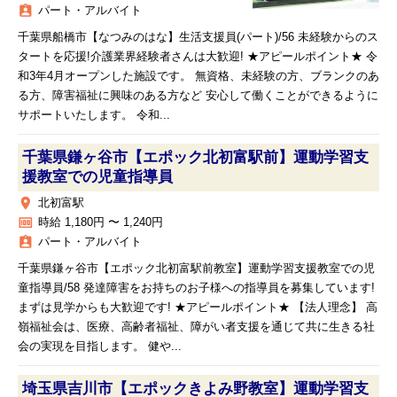
assignment_ind
パート・アルバイト
千葉県船橋市【なつみのはな】生活支援員(パート)/56 未経験からのス
タートを応援!介護業界経験者さんは大歓迎! ★アピールポイント★ 令
和3年4月オープンした施設です。 無資格、未経験の方、ブランクのあ
る方、障害福祉に興味のある方など 安心して働くことができるように
サポートいたします。 令和...
千葉県鎌ヶ谷市【エポック北初富駅前】運動学習支
援教室での児童指導員
place
北初富駅
money
時給 1,180円 〜 1,240円
assignment_ind
パート・アルバイト
千葉県鎌ヶ谷市【エポック北初富駅前教室】運動学習支援教室での児
童指導員/58 発達障害をお持ちのお子様への指導員を募集しています!
まずは見学からも大歓迎です! ★アピールポイント★ 【法人理念】 高
嶺福祉会は、医療、高齢者福祉、障がい者支援を通じて共に生きる社
会の実現を目指します。 健や...
埼玉県吉川市【エポックきよみ野教室】運動学習支