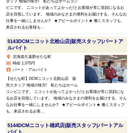
タッフ 地域の味方! 私たちはホームコン
ビニです。 ニコットがあってよかった!とお客様が常に笑顔になるお
店を目指しています。 地域のみなさまの便利をお届けする、そんなお
仕事を一緒にしませんか? ★アピールポイント★ 働くスタッフも、
来店されるお客様も...
5143DCMニコット北桧山店|販売スタッフ|パートア
ルバイト
place
北海道久遠郡せたな町
money
時給 1,075円
assignment_ind
パート・アルバイト
【せたな町】DCMニコット北桧山店 販
売スタッフ 地域の味方! 私たちはホーム
コンビニです。 ニコットがあってよかった!とお客様が常に笑顔にな
るお店を目指しています。 地域のみなさまの便利をお届けする、そん
なお仕事を一緒にしませんか? ★アピールポイント★ 働くスタッフ
も、来店されるお客...
5144DCMニコット雄武店|販売スタッフ|パートアル
バイト