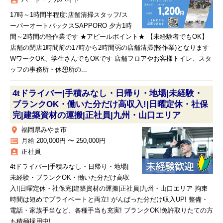
assignment_ind
パート・アルバイト
17時～1時間半程度:店舗清掃スタッフ/ス
ーパーオートバックスSAPPORO 夕方1時
間～2時間の軽作業です ★アピールポイント★ 【未経験者でもOK】
店舗の閉店1時間前の17時から2時間弱の店舗清掃(軽作業)となります
WワークOK、学生さんでもOKです 店舗フロアやお客様トイレ、スタ
ッフの事務所・休憩所の...
4tドライバー|手積みなし・日帰り・地場|未経験・
ブランクOK・働いた分だけ高収入!|日曜定休・社保
完|建築資材の運搬|正社員|九州・山口エリア
place
福岡県みやま市
money
月給 200,000円 〜 250,000円
assignment_ind
正社員
4tドライバー|手積みなし・日帰り・地場|
未経験・ブランクOK・働いた分だけ高収
入!|日曜定休・社保完|建築資材の運搬|正社員|九州・山口エリア 拘束
時間は短めでプライベートと両立! がんばった分だけ収入UP! 整備・
電話・家族手当など、各種手当も充実! ブランクOK!免許取りたての方
も積極採用中! ...