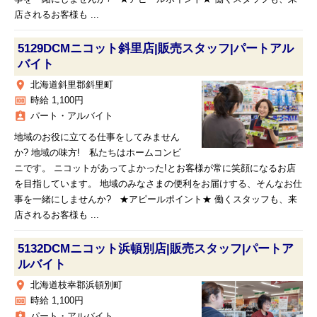
店されるお客様も ...
5129DCMニコット斜里店|販売スタッフ|パートアル
バイト
place
北海道斜里郡斜里町
money
時給 1,100円
assignment_ind
パート・アルバイト
地域のお役に立てる仕事をしてみません
か? 地域の味方! 私たちはホームコンビ
ニです。 ニコットがあってよかった!とお客様が常に笑顔になるお店
を目指しています。 地域のみなさまの便利をお届けする、そんなお仕
事を一緒にしませんか? ★アピールポイント★ 働くスタッフも、来
店されるお客様も ...
5132DCMニコット浜頓別店|販売スタッフ|パートア
ルバイト
place
北海道枝幸郡浜頓別町
money
時給 1,100円
assignment_ind
パート・アルバイト