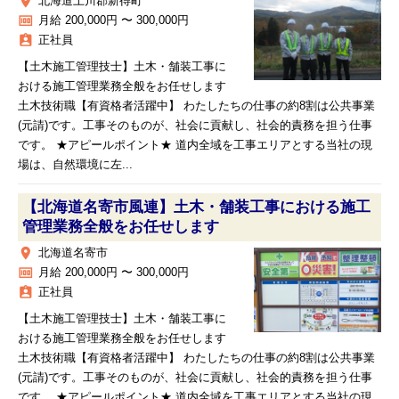
place
北海道上川郡新得町
money
月給 200,000円 〜 300,000円
assignment_ind
正社員
【土木施工管理技士】土木・舗装工事に
おける施工管理業務全般をお任せします
土木技術職【有資格者活躍中】 わたしたちの仕事の約8割は公共事業
(元請)です。工事そのものが、社会に貢献し、社会的責務を担う仕事
です。 ★アピールポイント★ 道内全域を工事エリアとする当社の現
場は、自然環境に左...
【北海道名寄市風連】土木・舗装工事における施工
管理業務全般をお任せします
place
北海道名寄市
money
月給 200,000円 〜 300,000円
assignment_ind
正社員
【土木施工管理技士】土木・舗装工事に
おける施工管理業務全般をお任せします
土木技術職【有資格者活躍中】 わたしたちの仕事の約8割は公共事業
(元請)です。工事そのものが、社会に貢献し、社会的責務を担う仕事
です。 ★アピールポイント★ 道内全域を工事エリアとする当社の現