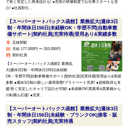
で長く安定した将来設計も! ●充実の研修制度でお仕事スタートも安
心! ●社員割引...
【スーパーオートバックス函館】業務拡大|週休3日
制・年間休日156日|未経験OK・学歴不問|自動車整
備サポート|契約社員|充実待遇|登用あり&実績多数
place
五稜郭駅
money
月給 177,000円 〜 263,000円
assignment_ind
契約社員
【スーパーオートバックス函館】業務拡
大|週休3日制・年間休日156日|未経験
OK・学歴不問|自動車整備サポート|契約社員|充実待遇|登用あり&実績
多数 ●週休3日制の新しい雇用形態!プライベート充実! ●資格取得も支
援!長く安定したキャリア設計が可能! ●未経験OK!異業界&異業種から
の転職も応援! ●充実...
【スーパーオートバックス函館】業務拡大|週休3日
制・年間休日156日|未経験・ブランクOK|接客・販
売スタッフ|契約社員|充実待遇