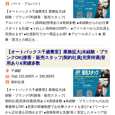
assignment_ind
パート・アルバイト
【オートバックス千歳豊里】業務拡大|未
経験・ブランクOK|接客・販売スタッフ|
アルバイト・パート|高時給|登用あり&実績多数 ●未経験からのお仕事
スタートを応援! ●うれしい高時給1150円～ ●フリーターから正社員も
目指せます! ●社員割引でカー用品もお得! ★アピールポイント★ 家
事・育児との両立を...
【オートバックス千歳豊里】業務拡大|未経験・ブラ
ンクOK|接客・販売スタッフ|契約社員|充実待遇|登
用あり&実績多数
place
千歳駅
money
月給 215,000円 〜 330,000円
assignment_ind
契約社員
【オートバックス千歳豊里】業務拡大|未
経験・ブランクOK|接客・販売スタッフ|
契約社員|充実待遇|登用あり&実績多数 ●未経験・ブランクからのお仕
事復帰もOK! ●充実の研修制度でお仕事スタートも安心! ●フリーター
から正社員も目指せます! ●資格取得も支援!長く安定したキャリア設