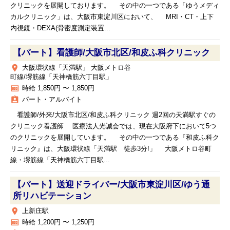
クリニックを展開しております。 その中の一つである「ゆうメディ
カルクリニック」は、大阪市東淀川区において、 MRI・CT・上下
内視鏡・DEXA(骨密度測定装置...
【パート】看護師/大阪市北区/和皮ふ科クリニック
place
大阪環状線「天満駅」 大阪メトロ谷
町線/堺筋線「天神橋筋六丁目駅」
money
時給 1,850円 〜 1,850円
assignment_ind
パート・アルバイト
看護師/外来/大阪市北区/和皮ふ科クリニック 週2回の天満駅すぐの
クリニック看護師 医療法人光誠会では、現在大阪府下において5つ
のクリニックを展開しています。 その中の一つである『和皮ふ科ク
リニック』は、大阪環状線「天満駅 徒歩3分!」 大阪メトロ谷町
線・堺筋線「天神橋筋六丁目駅...
【パート】送迎ドライバー/大阪市東淀川区/ゆう通
所リハビテーション
place
上新庄駅
money
時給 1,200円 〜 1,250円