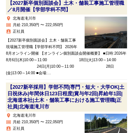
【2027新卒個別面談会】土木・舗装工事施工管理職
／8月開催【学部学科不問】
place
北海道滝川市
money
月給 210,350円 〜 222,050円
assignment_ind
正社員
【2027新卒個別面談会】土木・舗装工事
現場施工管理職【学部学科不問】 2026年
8月オンライン開催 【オンライン個別面談会開催概要】 ■日時:2026年
8月6日(木)10:00～11:00 18日(火)13:00～14:00
24日(月)10:00～11:00 28日
(金)13:00～14:00 ■会場:...
【2027新卒採用】学部不問|専門・短大・大学OK|土
日祝休み|年間休日123日程度|賞与年2回|昇給年1回|
北海道本社|土木・舗装工事における施工管理職|正
社員|北海道滝川市
place
北海道滝川市
money
月給 210,350円 〜 222,050円
assignment_ind
正社員