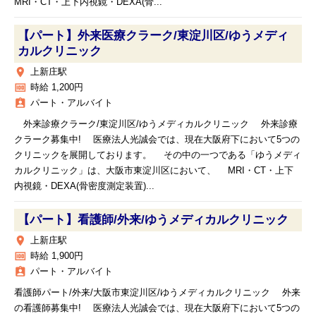
MRI・CT・上下内視鏡・DEXA(骨...
【パート】外来医療クラーク/東淀川区/ゆうメディ
カルクリニック
place
上新庄駅
money
時給 1,200円
assignment_ind
パート・アルバイト
外来診療クラーク/東淀川区/ゆうメディカルクリニック 外来診療
クラーク募集中! 医療法人光誠会では、現在大阪府下において5つの
クリニックを展開しております。 その中の一つである「ゆうメディ
カルクリニック」は、大阪市東淀川区において、 MRI・CT・上下
内視鏡・DEXA(骨密度測定装置)...
【パート】看護師/外来/ゆうメディカルクリニック
place
上新庄駅
money
時給 1,900円
assignment_ind
パート・アルバイト
看護師パート/外来/大阪市東淀川区/ゆうメディカルクリニック 外来
の看護師募集中! 医療法人光誠会では、現在大阪府下において5つの