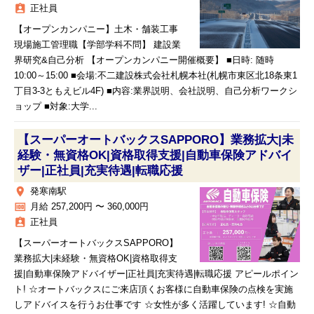
assignment_ind
正社員
【オープンカンパニー】土木・舗装工事
現場施工管理職【学部学科不問】 建設業
界研究&自己分析 【オープンカンパニー開催概要】 ■日時: 随時
10:00～15:00 ■会場:不二建設株式会社札幌本社(札幌市東区北18条東1
丁目3-3ともえビル4F) ■内容:業界説明、会社説明、自己分析ワークシ
ョップ ■対象:大学...
【スーパーオートバックスSAPPORO】業務拡大|未
経験・無資格OK|資格取得支援|自動車保険アドバイ
ザー|正社員|充実待遇|転職応援
place
発寒南駅
money
月給 257,200円 〜 360,000円
assignment_ind
正社員
【スーパーオートバックスSAPPORO】
業務拡大|未経験・無資格OK|資格取得支
援|自動車保険アドバイザー|正社員|充実待遇|転職応援 アピールポイン
ト! ☆オートバックスにご来店頂くお客様に自動車保険の点検を実施
しアドバイスを行うお仕事です ☆女性が多く活躍しています! ☆自動