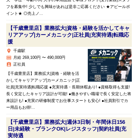
夫 学歴・年齢不問 大手の車用品店で車検フロント(受付業務)スタッ
フを募集中! 少しでも興味があれば是非ご応募ください ★アピールポ
イント★ ◎売上ノ...
【千歳豊里店】業務拡大|資格・経験を活かしてキャ
リアアップ|カーメカニック|正社員|充実待遇|転職応
援
place
千歳駅
money
月給 269,100円 〜 490,000円
assignment_ind
正社員
【千歳豊里店】業務拡大|資格・経験を活
かしてキャリアアップ|カーメカニック|正
社員|充実待遇|転職応援 ●充実待遇・長期休暇あり! ●資格取得も支援!
長く安定したキャリア設計が可能! ●働きやすい職場で長く安定した将
来設計も! ●充実の研修制度でお仕事スタートも安心! ●社員割引でカ
ー用品もお得!...
【千歳豊里店】業務拡大|週休3日制・年間休日156
日|未経験・ブランクOK|レジスタッフ|契約社員|充
実待遇