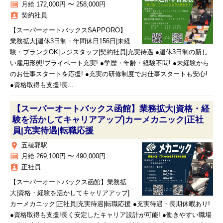
money
月給 172,000円 〜 258,000円
assignment_ind
契約社員
【スーパーオートバックスSAPPORO】
業務拡大|週休3日制・年間休日156日|未経
験・ブランクOK|レジスタッフ|契約社員|充実待遇 ●週休3日制の新し
い雇用形態!プライベート充実! ●学歴・年齢・経験不問! ●未経験から
のお仕事スタートを応援! ●充実の研修制度でお仕事スタートも安心!
●資格取得も支援!長...
【スーパーオートバックス函館】業務拡大|資格・経
験を活かしてキャリアアップ|カーメカニック|正社
員|充実待遇|転職応援
place
五稜郭駅
money
月給 269,100円 〜 490,000円
assignment_ind
正社員
【スーパーオートバックス函館】業務拡
大|資格・経験を活かしてキャリアアップ|
カーメカニック|正社員|充実待遇|転職応援 ●充実待遇・長期休暇あり!
●資格取得も支援!長く安定したキャリア設計が可能! ●働きやすい職場