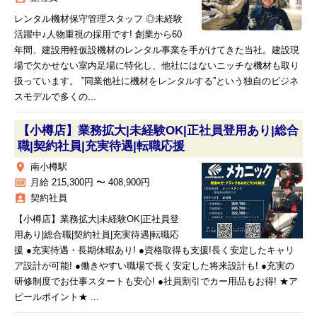
レンタル機材保守管理スタッフ ◎未経験
活躍中♪人物重視の採用です! 創業から60
年間、建設用軽仮設機材のレンタル事業を手がけてきた当社。建設現
場で欠かせない室内足場に特化し、他社にはないニッチな機材も取り
扱っています。 ”同業他社に機材をレンタルする”という独自のビジネ
スモデルで多くの...
【小樽店】業務拡大|未経験OK|正社員登用あり|総合
職|契約社員|充実待遇|転職応援
place
南小樽駅
money
月給 215,300円 〜 408,900円
assignment_ind
契約社員
【小樽店】業務拡大|未経験OK|正社員登
用あり|総合職|契約社員|充実待遇|転職応
援 ●充実待遇・長期休暇あり! ●資格取得も支援!長く安定したキャリ
ア設計が可能! ●働きやすい職場で長く安定した将来設計も! ●充実の
研修制度でお仕事スタートも安心! ●社員割引でカー用品もお得! ★ア
ピールポイント★ ...