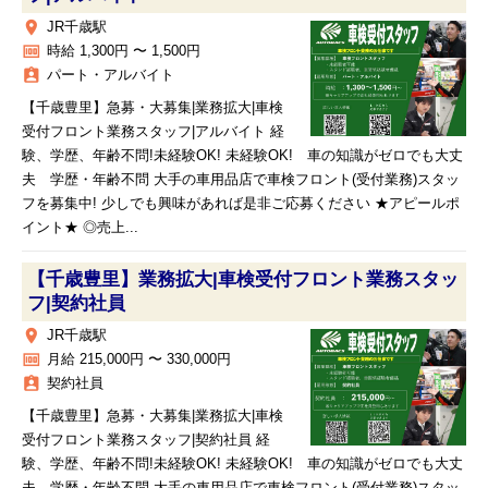
place
JR千歳駅
money
時給 1,300円 〜 1,500円
assignment_ind
パート・アルバイト
【千歳豊里】急募・大募集|業務拡大|車検
受付フロント業務スタッフ|アルバイト 経
験、学歴、年齢不問!未経験OK! 未経験OK! 車の知識がゼロでも大丈
夫 学歴・年齢不問 大手の車用品店で車検フロント(受付業務)スタッ
フを募集中! 少しでも興味があれば是非ご応募ください ★アピールポ
イント★ ◎売上...
【千歳豊里】業務拡大|車検受付フロント業務スタッ
フ|契約社員
place
JR千歳駅
money
月給 215,000円 〜 330,000円
assignment_ind
契約社員
【千歳豊里】急募・大募集|業務拡大|車検
受付フロント業務スタッフ|契約社員 経
験、学歴、年齢不問!未経験OK! 未経験OK! 車の知識がゼロでも大丈