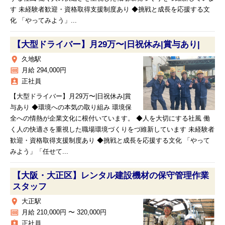
す 未経験者歓迎・資格取得支援制度あり ◆挑戦と成長を応援する文
化 「やってみよう」...
【大型ドライバー】月29万〜|日祝休み|賞与あり|
place
久地駅
money
月給 294,000円
assignment_ind
正社員
【大型ドライバー】月29万〜|日祝休み|賞
与あり ◆環境への本気の取り組み 環境保
全への情熱が企業文化に根付いています。 ◆人を大切にする社風 働
く人の快適さを重視した職場環境づくりをづ維新しています 未経験者
歓迎・資格取得支援制度あり ◆挑戦と成長を応援する文化 「やって
みよう」「任せて...
【大阪・大正区】レンタル建設機材の保守管理作業
スタッフ
place
大正駅
money
月給 210,000円 〜 320,000円
assignment_ind
正社員