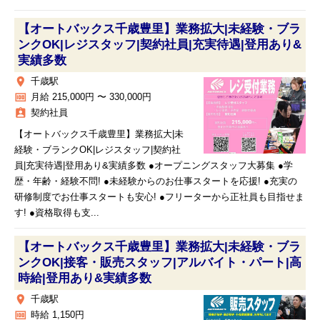
【オートバックス千歳豊里】業務拡大|未経験・ブラ
ンクOK|レジスタッフ|契約社員|充実待遇|登用あり&
実績多数
place
千歳駅
money
月給 215,000円 〜 330,000円
assignment_ind
契約社員
【オートバックス千歳豊里】業務拡大|未
経験・ブランクOK|レジスタッフ|契約社
員|充実待遇|登用あり&実績多数 ●オープニングスタッフ大募集 ●学
歴・年齢・経験不問! ●未経験からのお仕事スタートを応援! ●充実の
研修制度でお仕事スタートも安心! ●フリーターから正社員も目指せま
す! ●資格取得も支...
【オートバックス千歳豊里】業務拡大|未経験・ブラ
ンクOK|接客・販売スタッフ|アルバイト・パート|高
時給|登用あり&実績多数
place
千歳駅
money
時給 1,150円