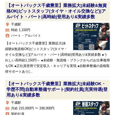
【オートバックス千歳豊里】業務拡大|未経験&無資
格OK|ピットスタッフ(タイヤ・オイル交換など)|ア
ルバイト・パート|高時給|登用あり&実績多数
place
千歳駅
money
時給 1,150円
assignment_ind
パート・アルバイト
【オートバックス千歳豊里】業務拡大|未
経験&無資格OK|ピットスタッフ(タイヤ・
オイル交換など)|アルバイト・パート|高時給|登用あり&実績多数 ●う
れしい高時給1,150円～ ●未経験・無資格・ブランクからのお仕事復帰
もOK ●正社員登用で安定収入・キャリアを実現 ●自動車整備の資格取
得サポートあり(...
【オートバックス千歳豊里】業務拡大|未経験OK・
学歴不問|自動車整備サポート|契約社員|充実待遇|登
用あり&実績多数
place
千歳駅
money
月給 215,000円 〜 338,000円
assignment_ind
契約社員