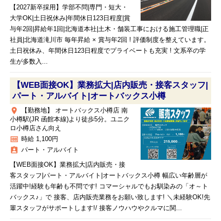
【2027新卒採用】学部不問|専門・短大・
大学OK|土日祝休み|年間休日123日程度|賞
与年2回|昇給年1回|北海道本社|土木・舗装工事における施工管理職|正
社員|北海道滝川市 毎年昇給 × 賞与年2回 ! 評価制度を整えています。
土日祝休み、年間休日123日程度でプライベートも充実 ! 文系卒の学
生が多数入...
【WEB面接OK】業務拡大|店内販売・接客スタッフ|
パート・アルバイト|オートバックス小樽
place
【勤務地】 オートバックス小樽店 南
小樽駅(JR 函館本線)より徒歩5分。ユニク
ロ小樽店さん向え
money
時給 1,100円
assignment_ind
パート・アルバイト
【WEB面接OK】業務拡大|店内販売・接
客スタッフ|パート・アルバイト|オートバックス小樽 幅広い年齢層が
活躍中!経験も年齢も不問です! コマーシャルでもお馴染みの「オ～ト
バックス♪」で 接客、店内販売業務をお願い致します! ＼未経験OK!先
輩スタッフがサポートします!/ 接客ノウハウやクルマに関...