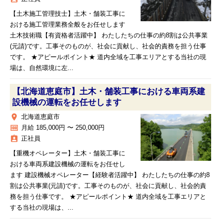
【土木施工管理技士】土木・舗装工事に
おける施工管理業務全般をお任せします
土木技術職【有資格者活躍中】 わたしたちの仕事の約8割は公共事業
(元請)です。工事そのものが、社会に貢献し、社会的責務を担う仕事
です。 ★アピールポイント★ 道内全域を工事エリアとする当社の現
場は、自然環境に左...
【北海道恵庭市】土木・舗装工事における車両系建
設機械の運転をお任せします
place
北海道恵庭市
money
月給 185,000円 〜 250,000円
assignment_ind
正社員
【重機オペレーター】土木・舗装工事に
おける車両系建設機械の運転をお任せし
ます 建設機械オペレーター【経験者活躍中】 わたしたちの仕事の約8
割は公共事業(元請)です。工事そのものが、社会に貢献し、社会的責
務を担う仕事です。 ★アピールポイント★ 道内全域を工事エリアと
する当社の現場は、...