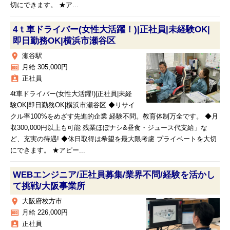
切にできます。 ★ア...
4ｔ車ドライバー(女性大活躍！)|正社員|未経験OK|
即日勤務OK|横浜市瀬谷区
place
瀬谷駅
money
月給 305,000円
assignment_ind
正社員
4t車ドライバー(女性大活躍!)|正社員|未経
験OK|即日勤務OK|横浜市瀬谷区 ◆リサイ
クル率100%をめざす先進的企業 経験不問。教育体制万全です。 ◆月
収300,000円以上も可能 残業ほぼナシ&昼食・ジュース代支給」な
ど、充実の待遇! ◆休日取得は希望を最大限考慮 プライベートを大切
にできます。 ★アピー...
WEBエンジニア/正社員募集/業界不問/経験を活かし
て挑戦/大阪事業所
place
大阪府枚方市
money
月給 226,000円
assignment_ind
正社員