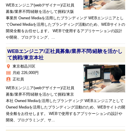
WEBエンジニア(webデザイナー)/正社員
募集/業界不問/経験を活かして挑戦/大阪
事業所 Owned Mediaを活用したブランディング WEBエンジニアとし
てOwned Mediaを活用したブランディング活動のため、WEBサイトの
開発全般をお任せします。 WEBで使用するアプリケーションの設計
や開発、プログラミング、...
WEBエンジニア/正社員募集/業界不問/経験を活かし
て挑戦/東京本社
place
東京都品川区
money
月給 226,000円
assignment_ind
正社員
WEBエンジニア(webデザイナー)/正社員
募集/業界不問/経験を活かして挑戦/東京
本社 Owned Mediaを活用したブランディング WEBエンジニアとして
Owned Mediaを活用したブランディング活動のため、WEBサイトの開
発全般をお任せします。 WEBで使用するアプリケーションの設計や
開発、プログラミング、サ...