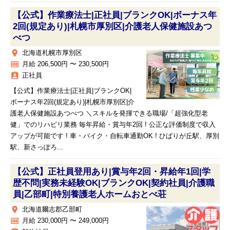
【公式】作業療法士|正社員|ブランクOK|ボーナス年
2回(規定あり)|札幌市厚別区|介護老人保健施設あつ
べつ
place
北海道札幌市厚別区
money
月給 206,500円 〜 230,500円
assignment_ind
正社員
【公式】作業療法士|正社員|ブランクOK|
ボーナス年2回(規定あり)|札幌市厚別区|介
護老人保健施設あつべつ ＼スキルを発揮できる職場/「超強化型老
健」でのリハビリ業務 毎年昇給・賞与年2回 ! 公正な評価制度で収入
アップが可能です ! 車・バイク・自転車通勤OK ! ひばりが丘駅、厚別
駅、新さっぽろ...
【公式】正社員登用あり|賞与年2回・昇給年1回|学
歴不問|実務未経験OK|ブランクOK|契約社員|介護職
員|乙部町|特別養護老人ホームおとべ荘
place
北海道爾志郡乙部町
money
月給 230,000円 〜 249,000円