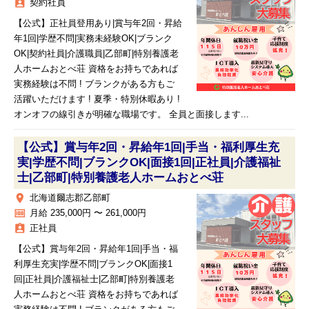
assignment_ind
契約社員
【公式】正社員登用あり|賞与年2回・昇給
年1回|学歴不問|実務未経験OK|ブランク
OK|契約社員|介護職員|乙部町|特別養護老
人ホームおとべ荘 資格をお持ちであれば
実務経験は不問 ! ブランクがある方もご
活躍いただけます ! 夏季・特別休暇あり !
オンオフの線引きが明確な職場です。 全員と面接します...
【公式】賞与年2回・昇給年1回|手当・福利厚生充
実|学歴不問|ブランクOK|面接1回|正社員|介護福祉
士|乙部町|特別養護老人ホームおとべ荘
place
北海道爾志郡乙部町
money
月給 235,000円 〜 261,000円
assignment_ind
正社員
【公式】賞与年2回・昇給年1回|手当・福
利厚生充実|学歴不問|ブランクOK|面接1
回|正社員|介護福祉士|乙部町|特別養護老
人ホームおとべ荘 資格をお持ちであれば