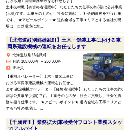
おける施工管理業務全般をお任せします
土木技術職【有資格者活躍中】 わたしたちの仕事の約8割は公共事業
(元請)です。工事そのものが、社会に貢献し、社会的責務を担う仕事
です。 ★アピールポイント★ 道内全域を工事エリアとする当社の現
場は、自然環境に左...
【北海道紋別郡雄武町】土木・舗装工事における車
両系建設機械の運転をお任せします
place
北海道紋別郡雄武町
money
月給 185,000円 〜 250,000円
assignment_ind
正社員
【重機オペレーター】土木・舗装工事に
おける車両系建設機械の運転をお任せし
ます 建設機械オペレーター【経験者活躍中】 わたしたちの仕事の約8
割は公共事業(元請)です。工事そのものが、社会に貢献し、社会的責
務を担う仕事です。 ★アピールポイント★ 道内全域を工事エリアと
する当社の現場は、...
【千歳豊里】業務拡大|車検受付フロント業務スタッ
フ|アルバイト