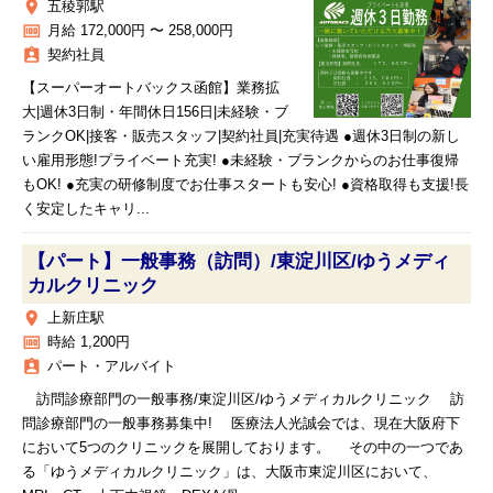
place
五稜郭駅
money
月給 172,000円 〜 258,000円
assignment_ind
契約社員
【スーパーオートバックス函館】業務拡
大|週休3日制・年間休日156日|未経験・ブ
ランクOK|接客・販売スタッフ|契約社員|充実待遇 ●週休3日制の新し
い雇用形態!プライベート充実! ●未経験・ブランクからのお仕事復帰
もOK! ●充実の研修制度でお仕事スタートも安心! ●資格取得も支援!長
く安定したキャリ...
【パート】一般事務（訪問）/東淀川区/ゆうメディ
カルクリニック
place
上新庄駅
money
時給 1,200円
assignment_ind
パート・アルバイト
訪問診療部門の一般事務/東淀川区/ゆうメディカルクリニック 訪
問診療部門の一般事務募集中! 医療法人光誠会では、現在大阪府下
において5つのクリニックを展開しております。 その中の一つであ
る「ゆうメディカルクリニック」は、大阪市東淀川区において、