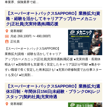
車業界、保険業界で経...
【スーパーオートバックスSAPPORO】業務拡大|資
格・経験を活かしてキャリアアップ|カーメカニッ
ク|正社員|充実待遇|転職応援
place
発寒南駅
money
月給 269,100円 〜 490,000円
assignment_ind
正社員
【スーパーオートバックスSAPPORO】
業務拡大|資格・経験を活かしてキャリア
アップ|カーメカニック|正社員|充実待遇|転職応援 ●充実待遇・長期休
暇あり! ●資格取得も支援!長く安定したキャリア設計が可能! ●働きや
すい職場で長く安定した将来設計も! ●充実の研修制度でお仕事スター
トも安心! ●社員割...
【スーパーオートバックスSAPPORO】業務拡大|週
休3日制・年間休日156日|未経験・ブランクOK|レジ
スタッフ|契約社員|充実待遇
place
発寒南駅