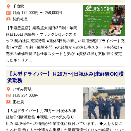
place
千歳駅
money
月給 172,000円 〜 258,000円
assignment_ind
契約社員
【千歳豊里店】業務拡大|週休3日制・年間
休日156日|未経験・ブランクOK|レジスタ
ッフ|契約社員|充実待遇 ●週休3日制の新しい雇用形態!プライベート充
実! ●学歴・年齢・経験不問! ●未経験からのお仕事スタートを応援! ●
充実の研修制度でお仕事スタートも安心! ●資格取得も支援!長く安定
したキャリア...
【大型ドライバー】月29万〜|日祝休み|未経験OK|横
浜勤務
place
いずみ野駅
money
月給 294,000円
assignment_ind
正社員
【大型ドライバー】月29万〜|日祝休み|未
経験OK|横浜勤務 ◆環境への本気の取り
組み 環境保全への情熱が企業文化に根付いています。 ◆人を大切に
する社風 働く人の快適さを重視した職場環境づくりをづ維新していま