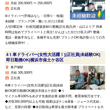
money
月給 200,000円 〜 250,000円
assignment_ind
正社員
4tドライバー|手積みなし・日帰り・地場|
未経験・ブランクOK・働いた分だけ高収
入!|日曜定休・社保完|建築資材の運搬|正社員|九州・山口エリア 拘束
時間は短めでプライベートと両立! がんばった分だけ収入UP! 整備・
電話・家族手当など、各種手当も充実! ブランクOK!免許取りたての方
も積極採用中! ...
4ｔ車ドライバー(女性大活躍！)|正社員|未経験OK|
即日勤務OK|横浜市保土ケ谷区
place
東戸塚駅
money
月給 305,000円
assignment_ind
正社員
4t車ドライバー(女性大活躍!)|正社員|未経
験OK|即日勤務OK|横浜市保土ケ谷区 ◆リ
サイクル率100%をめざす先進的企業 経験不問。教育体制万全です。
◆月収300,000円以上も可能 残業ほぼナシ&昼食・ジュース代支給」
など、充実の待遇! ◆休日取得は希望を最大限考慮 プライベートを大