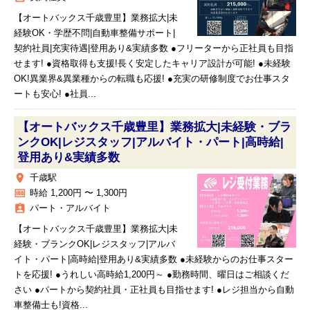
【オートバックス千歳豊里】業務拡大|未
経験OK・学歴不問|自動車整備サポート|
契約社員|充実待遇|登用あり&実績多数 ●フリーターから正社員も目指
せます! ●資格取得も支援!長く安定したキャリア設計が可能! ●未経験
OK!異業界&異業種からの転職も応援! ●充実の研修制度でお仕事スタ
ートも安心! ●社員...
【オートバックス千歳豊里】業務拡大|未経験・ブラ
ンクOK|レジスタッフ|アルバイト・パート|高時給|
登用あり&実績多数
place
千歳駅
money
時給 1,200円 〜 1,300円
assignment_ind
パート・アルバイト
【オートバックス千歳豊里】業務拡大|未
経験・ブランクOK|レジスタッフ|アルバ
イト・パート|高時給|登用あり&実績多数 ●未経験からのお仕事スター
トを応援! ●うれしい高時給1,200円～ ●勤務時間、曜日はご相談くだ
さい ●パートから契約社員・正社員も目指せます! ●レジ担当から自動
車整備士も!資格...