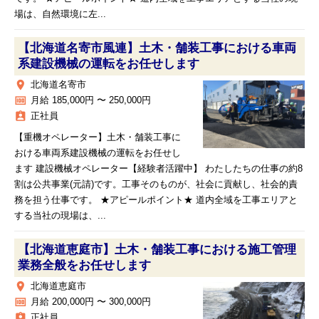
場は、自然環境に左...
【北海道名寄市風連】土木・舗装工事における車両
系建設機械の運転をお任せします
place
北海道名寄市
money
月給 185,000円 〜 250,000円
assignment_ind
正社員
【重機オペレーター】土木・舗装工事に
おける車両系建設機械の運転をお任せし
ます 建設機械オペレーター【経験者活躍中】 わたしたちの仕事の約8
割は公共事業(元請)です。工事そのものが、社会に貢献し、社会的責
務を担う仕事です。 ★アピールポイント★ 道内全域を工事エリアと
する当社の現場は、...
【北海道恵庭市】土木・舗装工事における施工管理
業務全般をお任せします
place
北海道恵庭市
money
月給 200,000円 〜 300,000円
assignment_ind
正社員