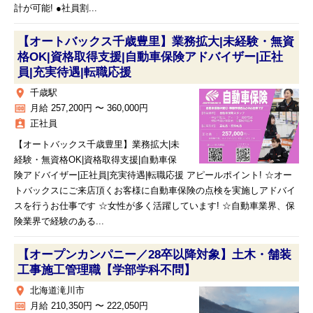
計が可能! ●社員割...
【オートバックス千歳豊里】業務拡大|未経験・無資
格OK|資格取得支援|自動車保険アドバイザー|正社
員|充実待遇|転職応援
place
千歳駅
money
月給 257,200円 〜 360,000円
assignment_ind
正社員
【オートバックス千歳豊里】業務拡大|未
経験・無資格OK|資格取得支援|自動車保
険アドバイザー|正社員|充実待遇|転職応援 アピールポイント! ☆オー
トバックスにご来店頂くお客様に自動車保険の点検を実施しアドバイ
スを行うお仕事です ☆女性が多く活躍しています! ☆自動車業界、保
険業界で経験のある...
【オープンカンパニー／28卒以降対象】土木・舗装
工事施工管理職【学部学科不問】
place
北海道滝川市
money
月給 210,350円 〜 222,050円