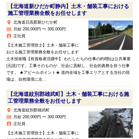
【北海道新ひだか町静内】土木・舗装工事における
施工管理業務全般をお任せします
place
北海道日高郡新ひだか町
money
月給 200,000円 〜 300,000円
assignment_ind
正社員
【土木施工管理技士】土木・舗装工事に
おける施工管理業務全般をお任せします
土木技術職【有資格者活躍中】 わたしたちの仕事の約8割は公共事業
(元請)です。工事そのものが、社会に貢献し、社会的責務を担う仕事
です。 ★アピールポイント★ 道内全域を工事エリアとする当社の現
場は、自然環境に左...
【北海道紋別郡雄武町】土木・舗装工事における施
工管理業務全般をお任せします
place
北海道紋別郡雄武町
money
月給 200,000円 〜 300,000円
assignment_ind
正社員
【土木施工管理技士】土木・舗装工事に