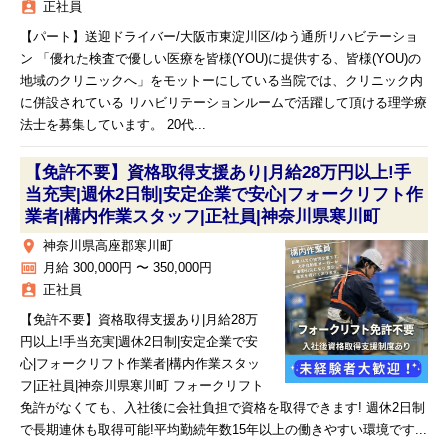
assignment_ind
正社員
【パート】送迎ドライバー/大阪市東淀川区/ゆう通所リハビテーショ
ン 「優れた検査で優しい医療を皆様(YOU)に提供する、皆様(YOU)の
地域のクリニックへ」をモットーにしている当院では、クリニック内
に併設されている リハビリテーションルームで活躍して頂ける理学療
法士を募集しています。 20代...
【免許不要】資格取得支援あり|月給28万円以上!手
当充実|週休2日制|安定企業で安心|フォークリフト作
業者|構内作業スタッフ|正社員|神奈川県寒川町
place
神奈川県高座郡寒川町
money
月給 300,000円 〜 350,000円
assignment_ind
正社員
【免許不要】資格取得支援あり|月給28万
円以上!手当充実|週休2日制|安定企業で安
心|フォークリフト作業者|構内作業スタッ
フ|正社員|神奈川県寒川町 フォークリフト
免許がなくても、入社後に会社負担で資格を取得できます! 週休2日制
で長期連休も取得可能!平均勤続年数15年以上の働きやすい環境です...