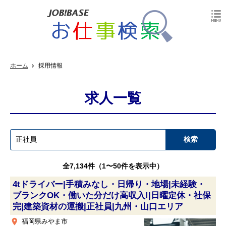
ホーム
採用情報
求人一覧
全7,134件（1〜50件を表示中）
4tドライバー|手積みなし・日帰り・地場|未経験・
ブランクOK・働いた分だけ高収入!|日曜定休・社保
完|建築資材の運搬|正社員|九州・山口エリア
place
福岡県みやま市