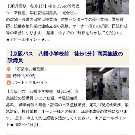
【JR兵庫駅 徒歩1分】複合ビルの管理員
シニア歓迎。常駐管理員募集。 複合ビル
の建物・設備の日常点検業務、防災センターでの受付業務、緊急対
応、設備点検作業の連絡立会い業務、オーナー様との折衝、日誌作成
等の業務になります。 是非、今までのご経験を活かしてください。
★アピールポイント★...
【京阪バス 八幡小学校前 徒歩1分】商業施設の
設備員
place
「石清水八幡宮駅」
money
時給 1,300円
assignment_ind
パート・アルバイト
【京阪バス 八幡小学校前 徒歩1分】商
業施設の設備員 シニア歓迎。常駐設備員
募集。 商業施設の建物・設備の日常点検業務、定期目視点検業務、緊
急対応、検針業務、オーナー様との折衝、日誌作成等の業務になりま
す。 是非、今までのご経験を活かしてください。 ★アピールポイン
ト★ 週2日~4日(月...