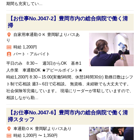
期間も充実してい...
【お仕事No.J047-2】豊岡市内の総合病院で働く清
掃
place
自家用車通勤ＯＫ 豊岡駅よりバスあ
り
money
時給 1,200円
assignment_ind
パート・アルバイト
平日のみ 8:30～ 週3日からOK 基本1
人作業 車通勤OK ★アピールポイント★
時給1,200円 8:30～15:00(実働5時間、休憩1時間30分) 勤務日数はシフ
ト制で応相談 週3～6日で応相談。 無資格、未経験でも大丈夫です。
社会保険等完備しています。 現場にリーダーが常駐していますので、
相談しながら勤...
【お仕事No.J047-6】豊岡市内の総合病院で働く清
掃スタッフ
place
車通勤ＯＫ 豊岡駅よりバスあり
money
時給 1,200円 〜 1,350円