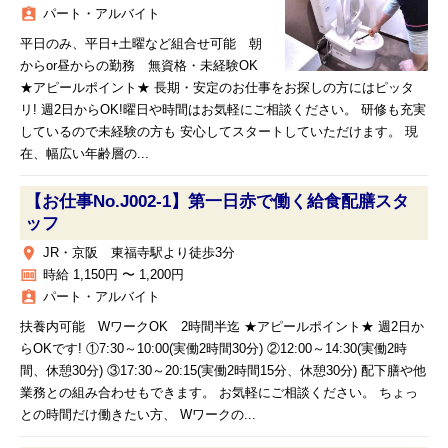
assignment_ind
パート・アルバイト
平日のみ、平日+土曜など組合せ可能 朝
からor昼からの勤務 無資格・未経験OK
★アピールポイント★ 長期・安定のお仕事をお探しの方にはピッタ
リ! 週2日からOK!曜日や時間はお気軽にご相談ください。 研修も充実
しているので未経験の方も 安心してスタートしていただけます。 現
在、幅広い年齢層の...
【お仕事No.J002-1】第一日赤で働く給食配膳スタ
ッフ
place
JR・京阪 東福寺駅より徒歩3分
money
時給 1,150円 〜 1,200円
assignment_ind
パート・アルバイト
扶養内可能 WワークOK 2時間半迄 ★アピールポイント★ 週2日か
らOKです! ①7:30～10:00(実働2時間30分) ②12:00～14:30(実働2時
間、休憩30分) ③17:30～20:15(実働2時間15分、休憩30分) 配下膳や他
業務との組み合わせもできます。 お気軽にご相談ください。 ちょっ
との時間だけ働きたい方、 Wワークの...