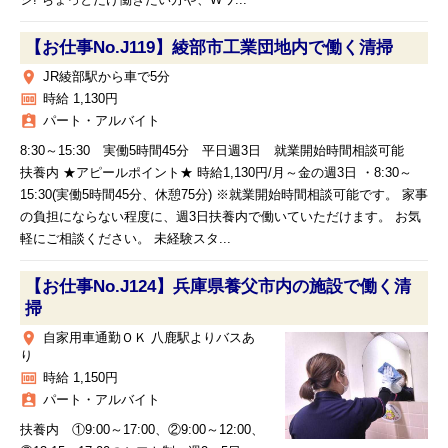
シ! ちょっとだけ働きたい方や、Wワ...
【お仕事No.J119】綾部市工業団地内で働く清掃
place
JR綾部駅から車で5分
money
時給 1,130円
assignment_ind
パート・アルバイト
8:30～15:30 実働5時間45分 平日週3日 就業開始時間相談可能
扶養内 ★アピールポイント★ 時給1,130円/月～金の週3日 ・8:30～
15:30(実働5時間45分、休憩75分) ※就業開始時間相談可能です。 家事
の負担にならない程度に、週3日扶養内で働いていただけます。 お気
軽にご相談ください。 未経験スタ...
【お仕事No.J124】兵庫県養父市内の施設で働く清
掃
place
自家用車通勤ＯＫ 八鹿駅よりバスあ
り
money
時給 1,150円
assignment_ind
パート・アルバイト
扶養内 ①9:00～17:00、②9:00～12:00、