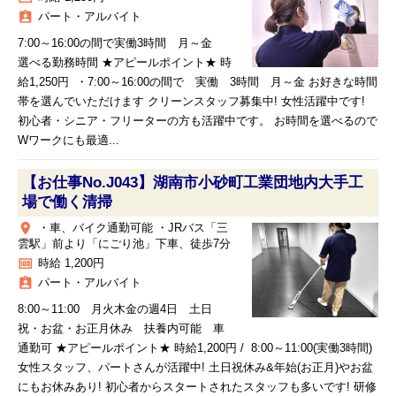
assignment_ind
パート・アルバイト
7:00～16:00の間で実働3時間 月～金
選べる勤務時間 ★アピールポイント★ 時
給1,250円 ・7:00～16:00の間で 実働 3時間 月～金 お好きな時間
帯を選んでいただけます クリーンスタッフ募集中! 女性活躍中です!
初心者・シニア・フリーターの方も活躍中です。 お時間を選べるので
Wワークにも最適...
【お仕事No.J043】湖南市小砂町工業団地内大手工
場で働く清掃
place
・車、バイク通勤可能 ・JRバス「三
雲駅」前より「にごり池」下車、徒歩7分
money
時給 1,200円
assignment_ind
パート・アルバイト
8:00～11:00 月火木金の週4日 土日
祝・お盆・お正月休み 扶養内可能 車
通勤可 ★アピールポイント★ 時給1,200円 / 8:00～11:00(実働3時間)
女性スタッフ、パートさんが活躍中! 土日祝休み&年始(お正月)やお盆
にもお休みあり! 初心者からスタートされたスタッフも多いです! 研修