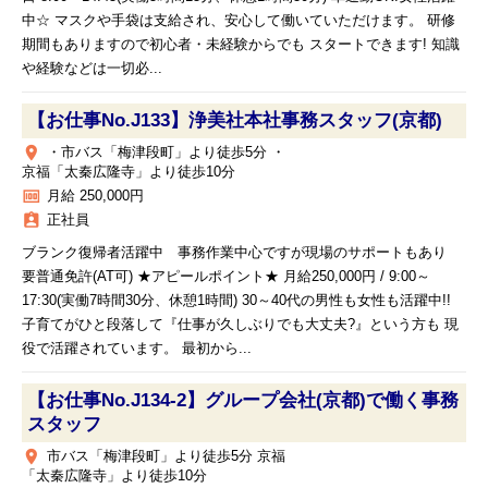
中☆ マスクや手袋は支給され、安心して働いていただけます。 研修
期間もありますので初心者・未経験からでも スタートできます! 知識
や経験などは一切必...
【お仕事No.J133】浄美社本社事務スタッフ(京都)
place
・市バス「梅津段町」より徒歩5分 ・
京福「太秦広隆寺」より徒歩10分
money
月給 250,000円
assignment_ind
正社員
ブランク復帰者活躍中 事務作業中心ですが現場のサポートもあり
要普通免許(AT可) ★アピールポイント★ 月給250,000円 / 9:00～
17:30(実働7時間30分、休憩1時間) 30～40代の男性も女性も活躍中!!
子育てがひと段落して『仕事が久しぶりでも大丈夫?』という方も 現
役で活躍されています。 最初から...
【お仕事No.J134-2】グループ会社(京都)で働く事務
スタッフ
place
市バス「梅津段町」より徒歩5分 京福
「太秦広隆寺」より徒歩10分