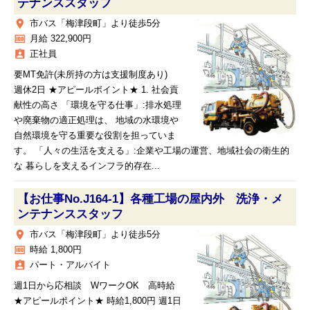
テナンススタッフ
place
市バス「梅津段町」より徒歩5分
money
月給 322,900円
assignment_ind
正社員
要MT免許(未所持の方は支援制度あり)
週休2日 ★アピールポイント★ 1. 社会貢
献性の高さ 「環境を守る仕事」:排水処理
や廃棄物の適正処理は、 地域の水環境や
自然環境を守る重要な役割を担っていま
す。 「人々の生活を支える」:企業や工場の運営、地域社会の衛生的
な 暮らしを支えるインフラ的存在...
【お仕事No.J164-1】各種工場の屋内外 洗浄・メ
ンテナンススタッフ
place
市バス「梅津段町」より徒歩5分
money
時給 1,800円
assignment_ind
パート・アルバイト
週1日から応相談 WワークOK 高時給
★アピールポイント★ 時給1,800円 週1日