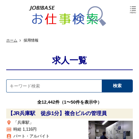
ホーム
採用情報
求人一覧
全12,442件（1〜50件を表示中）
【JR兵庫駅 徒歩1分】複合ビルの管理員
place
「兵庫駅」
money
時給 1,116円
assignment_ind
パート・アルバイト