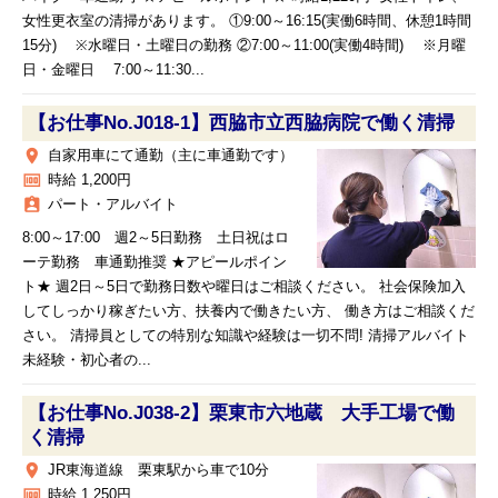
女性更衣室の清掃があります。 ①9:00～16:15(実働6時間、休憩1時間
15分) ※水曜日・土曜日の勤務 ②7:00～11:00(実働4時間) ※月曜
日・金曜日 7:00～11:30...
【お仕事No.J018-1】西脇市立西脇病院で働く清掃
place
自家用車にて通勤（主に車通勤です）
money
時給 1,200円
assignment_ind
パート・アルバイト
8:00～17:00 週2～5日勤務 土日祝はロ
ーテ勤務 車通勤推奨 ★アピールポイン
ト★ 週2日～5日で勤務日数や曜日はご相談ください。 社会保険加入
してしっかり稼ぎたい方、扶養内で働きたい方、 働き方はご相談くだ
さい。 清掃員としての特別な知識や経験は一切不問! 清掃アルバイト
未経験・初心者の...
【お仕事No.J038-2】栗東市六地蔵 大手工場で働
く清掃
place
JR東海道線 栗東駅から車で10分
money
時給 1,250円