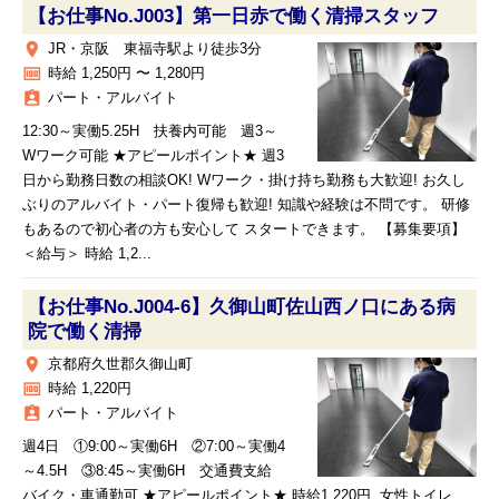
【お仕事No.J003】第一日赤で働く清掃スタッフ
place
JR・京阪 東福寺駅より徒歩3分
money
時給 1,250円 〜 1,280円
assignment_ind
パート・アルバイト
12:30～実働5.25H 扶養内可能 週3～
Wワーク可能 ★アピールポイント★ 週3
日から勤務日数の相談OK! Wワーク・掛け持ち勤務も大歓迎! お久し
ぶりのアルバイト・パート復帰も歓迎! 知識や経験は不問です。 研修
もあるので初心者の方も安心して スタートできます。 【募集要項】
＜給与＞ 時給 1,2...
【お仕事No.J004-6】久御山町佐山西ノ口にある病
院で働く清掃
place
京都府久世郡久御山町
money
時給 1,220円
assignment_ind
パート・アルバイト
週4日 ①9:00～実働6H ②7:00～実働4
～4.5H ③8:45～実働6H 交通費支給
バイク・車通勤可 ★アピールポイント★ 時給1,220円 女性トイレ、