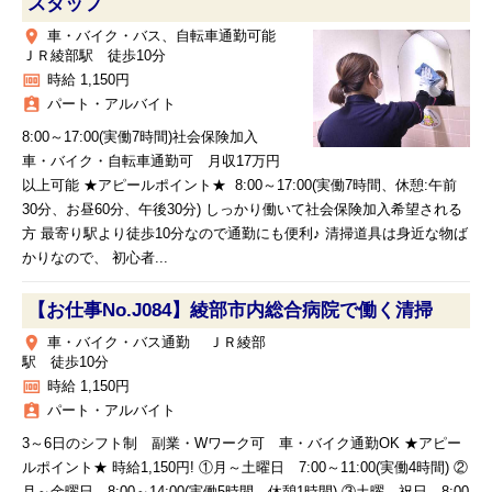
スタッフ
place
車・バイク・バス、自転車通勤可能
ＪＲ綾部駅 徒歩10分
money
時給 1,150円
assignment_ind
パート・アルバイト
8:00～17:00(実働7時間)社会保険加入
車・バイク・自転車通勤可 月収17万円
以上可能 ★アピールポイント★ 8:00～17:00(実働7時間、休憩:午前
30分、お昼60分、午後30分) しっかり働いて社会保険加入希望される
方 最寄り駅より徒歩10分なので通勤にも便利♪ 清掃道具は身近な物ば
かりなので、 初心者...
【お仕事No.J084】綾部市内総合病院で働く清掃
place
車・バイク・バス通勤 ＪＲ綾部
駅 徒歩10分
money
時給 1,150円
assignment_ind
パート・アルバイト
3～6日のシフト制 副業・Wワーク可 車・バイク通勤OK ★アピー
ルポイント★ 時給1,150円! ①月～土曜日 7:00～11:00(実働4時間) ②