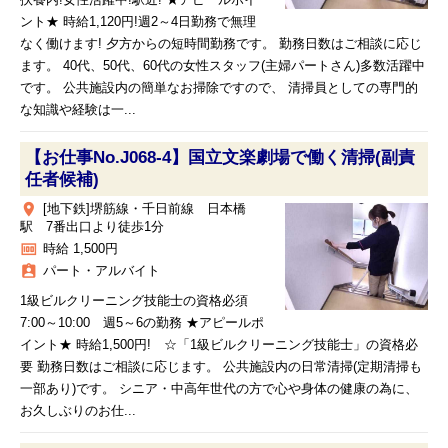
扶養内!女性活躍中!駅近! ★アピールポイ
ント★ 時給1,120円!週2～4日勤務で無理
なく働けます! 夕方からの短時間勤務です。 勤務日数はご相談に応じ
ます。 40代、50代、60代の女性スタッフ(主婦パートさん)多数活躍中
です。 公共施設内の簡単なお掃除ですので、 清掃員としての専門的
な知識や経験は一...
【お仕事No.J068-4】国立文楽劇場で働く清掃(副責
任者候補)
place
[地下鉄]堺筋線・千日前線 日本橋
駅 7番出口より徒歩1分
money
時給 1,500円
assignment_ind
パート・アルバイト
1級ビルクリーニング技能士の資格必須
7:00～10:00 週5～6の勤務 ★アピールポ
イント★ 時給1,500円! ☆「1級ビルクリーニング技能士」の資格必
要 勤務日数はご相談に応じます。 公共施設内の日常清掃(定期清掃も
一部あり)です。 シニア・中高年世代の方で心や身体の健康の為に、
お久しぶりのお仕...