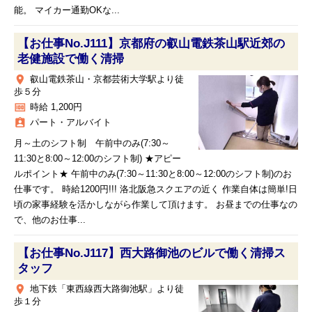
能。 マイカー通勤OKな...
【お仕事No.J111】京都府の叡山電鉄茶山駅近郊の
老健施設で働く清掃
place
叡山電鉄茶山・京都芸術大学駅より徒
歩５分
money
時給 1,200円
assignment_ind
パート・アルバイト
月～土のシフト制 午前中のみ(7:30～
11:30と8:00～12:00のシフト制) ★アピー
ルポイント★ 午前中のみ(7:30～11:30と8:00～12:00のシフト制)のお
仕事です。 時給1200円!!! 洛北阪急スクエアの近く 作業自体は簡単!日
頃の家事経験を活かしながら作業して頂けます。 お昼までの仕事なの
で、他のお仕事...
【お仕事No.J117】西大路御池のビルで働く清掃ス
タッフ
place
地下鉄「東西線西大路御池駅」より徒
歩１分