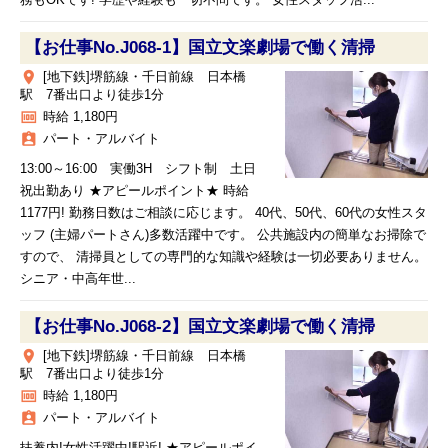
務もOKです! 学歴や経験も一切不問です。 女性スタッフ活...
【お仕事No.J068-1】国立文楽劇場で働く清掃
place
[地下鉄]堺筋線・千日前線 日本橋
駅 7番出口より徒歩1分
money
時給 1,180円
assignment_ind
パート・アルバイト
13:00～16:00 実働3H シフト制 土日
祝出勤あり ★アピールポイント★ 時給
1177円! 勤務日数はご相談に応じます。 40代、50代、60代の女性スタ
ッフ (主婦パートさん)多数活躍中です。 公共施設内の簡単なお掃除で
すので、 清掃員としての専門的な知識や経験は一切必要ありません。
シニア・中高年世...
【お仕事No.J068-2】国立文楽劇場で働く清掃
place
[地下鉄]堺筋線・千日前線 日本橋
駅 7番出口より徒歩1分
money
時給 1,180円
assignment_ind
パート・アルバイト