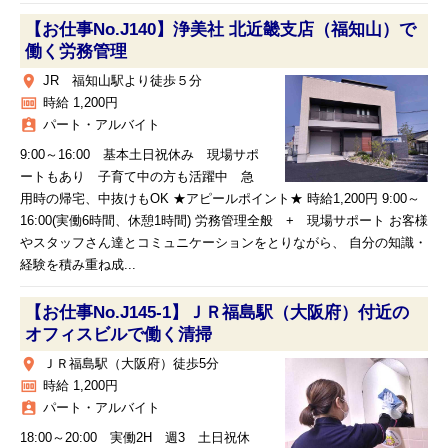
【お仕事No.J140】浄美社 北近畿支店（福知山）で
働く労務管理
place
JR 福知山駅より徒歩５分
money
時給 1,200円
assignment_ind
パート・アルバイト
9:00～16:00 基本土日祝休み 現場サポ
ートもあり 子育て中の方も活躍中 急
用時の帰宅、中抜けもOK ★アピールポイント★ 時給1,200円 9:00～
16:00(実働6時間、休憩1時間) 労務管理全般 + 現場サポート お客様
やスタッフさん達とコミュニケーションをとりながら、 自分の知識・
経験を積み重ね成...
【お仕事No.J145-1】ＪＲ福島駅（大阪府）付近の
オフィスビルで働く清掃
place
ＪＲ福島駅（大阪府）徒歩5分
money
時給 1,200円
assignment_ind
パート・アルバイト
18:00～20:00 実働2H 週3 土日祝休