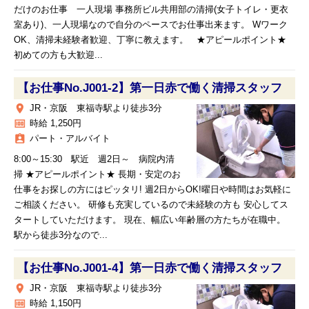
だけのお仕事 一人現場 事務所ビル共用部の清掃(女子トイレ・更衣
室あり)、一人現場なので自分のペースでお仕事出来ます。 Wワーク
OK、清掃未経験者歓迎、丁寧に教えます。 ★アピールポイント★
初めての方も大歓迎...
【お仕事No.J001-2】第一日赤で働く清掃スタッフ
place
JR・京阪 東福寺駅より徒歩3分
money
時給 1,250円
assignment_ind
パート・アルバイト
8:00～15:30 駅近 週2日～ 病院内清
掃 ★アピールポイント★ 長期・安定のお
仕事をお探しの方にはピッタリ! 週2日からOK!曜日や時間はお気軽に
ご相談ください。 研修も充実しているので未経験の方も 安心してス
タートしていただけます。 現在、幅広い年齢層の方たちが在職中。
駅から徒歩3分なので...
【お仕事No.J001-4】第一日赤で働く清掃スタッフ
place
JR・京阪 東福寺駅より徒歩3分
money
時給 1,150円