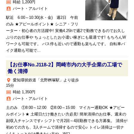
money
時給 1,200円
assignment_ind
パート・アルバイト
駅近 6:00～10:30(水・金) 週2日 午前
のみ ★アピールポイント★ シニア・フリ
ーター・初心者の方活躍中! 実働4.25hで週2で勤務できるのでお久し
ぶりのお仕事や ちょっとしたお小遣い稼ぎにも最適です! もちろんW
ワークも可能です。 バス停も近いので通勤も楽ちんです。 自転車バ
イク通勤も可能で...
【お仕事No.J118-2】岡崎市内の大手企業の工場で
働く清掃
place
愛知環状鉄道「北野桝塚駅」より徒歩
15分
money
時給 1,350円
assignment_ind
パート・アルバイト
土のみ ①8:00～12:00 ②8:00～15:00 マイカー通勤OK ★アピー
ルポイント★ 土曜日だけ働きたい方必見! 簡単清掃のお仕事。週末の
副収入チャンスです♪ シフトで月2回～4回勤務できる方募集。 清掃が
初めての方も、3人チームで清掃するので安心♪ トイレ清掃は一切ナ