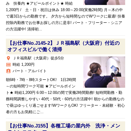
み 扶養内 ★アピールポイント★ 時給
1,200円 / 土・日・祝日は休み 18:00～20:00(実働2時間) 月～木の中
で週3日からの勤務です。 夕方から短時間なのでWワークに最適! 扶養
控除内勤務でお仕事お探しの方に是非! パート・フリーター・シニア
の方活躍中! 清掃初...
【お仕事No.J145-2】ＪＲ福島駅（大阪府）付近の
オフィスビルで働く清掃
place
ＪＲ福島駅（大阪府）徒歩5分
money
時給 1,200円
assignment_ind
パート・アルバイト
朝6時・7時・8時スタートOK! 1日2時間
～の短時間ワーク可能 ★アピールポイン
ト★ 時給1,200円 6:00～12:00の間で実働2時間勤務! 短時間勤務・勤
務時間調整しやすい 40代・50代・60代の方活躍中! 朝からの勤務なの
で昼はゆっくり過ごせます!WワークもOK! フリーター・未経験・初心
者の方もお気軽にご...
【お仕事No.J155】各種工場の屋内外 洗浄・メン