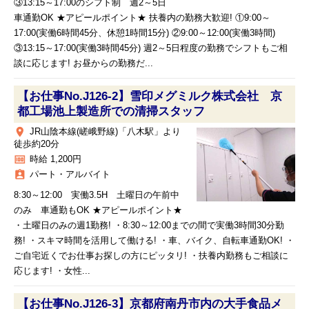
③13:15～17:00のシフト制 週2～5日
車通勤OK ★アピールポイント★ 扶養内の勤務大歓迎! ①9:00～
17:00(実働6時間45分、休憩1時間15分) ②9:00～12:00(実働3時間)
③13:15～17:00(実働3時間45分) 週2～5日程度の勤務でシフトもご相
談に応じます! お昼からの勤務だ...
【お仕事No.J126-2】雪印メグミルク株式会社 京
都工場池上製造所での清掃スタッフ
place
JR山陰本線(嵯峨野線)「八木駅」より
徒歩約20分
money
時給 1,200円
assignment_ind
パート・アルバイト
8:30～12:00 実働3.5H 土曜日の午前中
のみ 車通勤もOK ★アピールポイント★
・土曜日のみの週1勤務! ・8:30～12:00までの間で実働3時間30分勤
務! ・スキマ時間を活用して働ける! ・車、バイク、自転車通勤OK! ・
ご自宅近くでお仕事お探しの方にピッタリ! ・扶養内勤務もご相談に
応じます! ・女性...
【お仕事No.J126-3】京都府南丹市内の大手食品メ