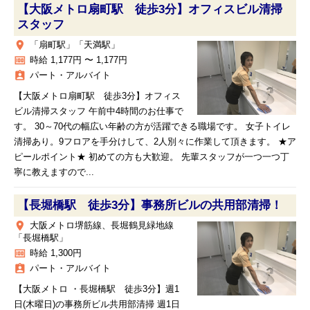
【大阪メトロ扇町駅 徒歩3分】オフィスビル清掃
スタッフ
place
「扇町駅」「天満駅」
money
時給 1,177円 〜 1,177円
assignment_ind
パート・アルバイト
【大阪メトロ扇町駅 徒歩3分】オフィス
ビル清掃スタッフ 午前中4時間のお仕事で
す。 30～70代の幅広い年齢の方が活躍できる職場です。 女子トイレ
清掃あり。9フロアを手分けして、2人別々に作業して頂きます。 ★ア
ピールポイント★ 初めての方も大歓迎。 先輩スタッフが一つ一つ丁
寧に教えますので...
【長堀橋駅 徒歩3分】事務所ビルの共用部清掃！
place
大阪メトロ堺筋線、長堀鶴見緑地線
「長堀橋駅」
money
時給 1,300円
assignment_ind
パート・アルバイト
【大阪メトロ ・長堀橋駅 徒歩3分】週1
日(木曜日)の事務所ビル共用部清掃 週1日