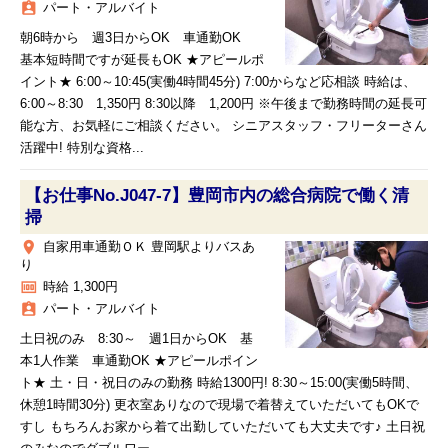
assignment_ind
パート・アルバイト
朝6時から 週3日からOK 車通勤OK
基本短時間ですが延長もOK ★アピールポ
イント★ 6:00～10:45(実働4時間45分) 7:00からなど応相談 時給は、
6:00～8:30 1,350円 8:30以降 1,200円 ※午後まで勤務時間の延長可
能な方、お気軽にご相談ください。 シニアスタッフ・フリーターさん
活躍中! 特別な資格...
【お仕事No.J047-7】豊岡市内の総合病院で働く清
掃
place
自家用車通勤ＯＫ 豊岡駅よりバスあ
り
money
時給 1,300円
assignment_ind
パート・アルバイト
土日祝のみ 8:30～ 週1日からOK 基
本1人作業 車通勤OK ★アピールポイン
ト★ 土・日・祝日のみの勤務 時給1300円! 8:30～15:00(実働5時間、
休憩1時間30分) 更衣室ありなので現場で着替えていただいてもOKで
すし もちろんお家から着て出勤していただいても大丈夫です♪ 土日祝