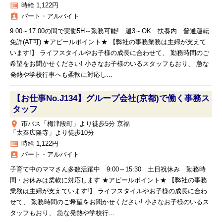
money
時給 1,122円
assignment_ind
パート・アルバイト
9:00～17:00の間で実働5H～勤務可能! 週3～OK 扶養内 普通運転
免許(AT可) ★アピールポイント★ 【弊社の事務業務は主婦が支えて
います!】 ライフスタイルやお子様の成長に合わせて、 勤務時間のご
希望をお聞かせください! 小さなお子様のいるスタッフもおり、 急な
発熱や学校行事へも柔軟に対応し...
【お仕事No.J134】グループ会社(京都)で働く事務ス
タッフ
place
市バス「梅津段町」より徒歩5分 京福
「太秦広隆寺」より徒歩10分
money
時給 1,122円
assignment_ind
パート・アルバイト
子育て中のママさん多数活躍中 9:00～15:30 土日祝休み 勤務時
間・お休みは柔軟に対応します ★アピールポイント★ 【弊社の事務
業務は主婦が支えています!】 ライフスタイルやお子様の成長に合わ
せて、 勤務時間のご希望をお聞かせください! 小さなお子様のいるス
タッフもおり、 急な発熱や学校行...