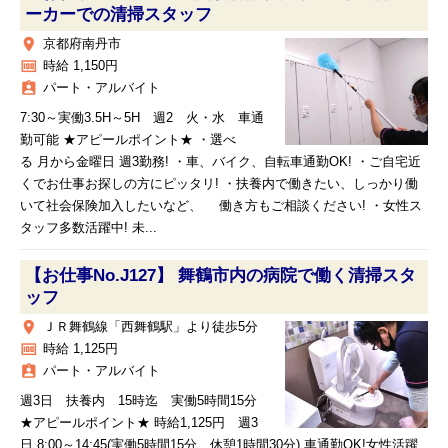
ーカーでの清掃スタッフ
place
京都府南丹市
money
時給 1,150円
assignment_ind
パート・アルバイト
7:30～実働3.5H～5H 週2 火・水 車通
勤可能 ★アピールポイント★ ・選べ
る 月から金曜日 週3勤務! ・車、バイク、自転車通勤OK! ・ご自宅近
くでお仕事お探しの方にピッタリ! ・扶養内で働きたい、しっかり働
いて社会保険加入したいなど、 働き方もご相談ください! ・女性ス
タッフ多数活躍中! 未...
【お仕事No.J127】 舞鶴市内の病院で働く清掃スタ
ッフ
place
ＪＲ舞鶴線「西舞鶴駅」より徒歩5分
money
時給 1,125円
assignment_ind
パート・アルバイト
週3日 扶養内 15時迄 実働5時間15分
★アピールポイント★ 時給1,125円 週3
日 8:00～14:45(実働5時間15分、休憩1時間30分) 車通勤OK!女性活躍