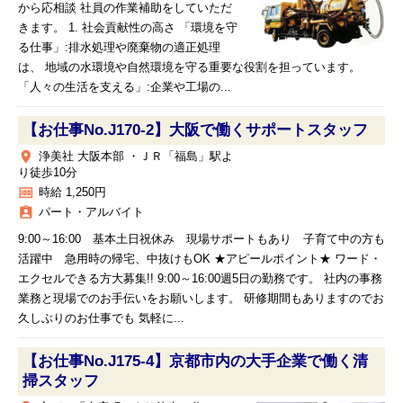
から応相談 社員の作業補助をしていただ
きます。 1. 社会貢献性の高さ 「環境を守
る仕事」:排水処理や廃棄物の適正処理
は、 地域の水環境や自然環境を守る重要な役割を担っています。
「人々の生活を支える」:企業や工場の...
【お仕事No.J170-2】大阪で働くサポートスタッフ
place
浄美社 大阪本部 ・ＪＲ「福島」駅よ
り徒歩10分
money
時給 1,250円
assignment_ind
パート・アルバイト
9:00～16:00 基本土日祝休み 現場サポートもあり 子育て中の方も
活躍中 急用時の帰宅、中抜けもOK ★アピールポイント★ ワード・
エクセルできる方大募集!! 9:00～16:00週5日の勤務です。 社内の事務
業務と現場でのお手伝いをお願いします。 研修期間もありますのでお
久しぶりのお仕事でも 気軽に...
【お仕事No.J175-4】京都市内の大手企業で働く清
掃スタッフ