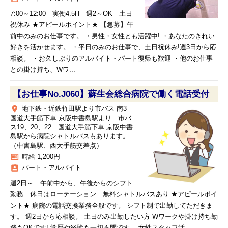
7:00～12:00 実働4.5H 週2～OK 土日
祝休み ★アピールポイント★ 【急募】午
前中のみのお仕事です。 ・男性・女性とも活躍中! ・あなたのきれい
好きを活かせます。 ・平日のみのお仕事で、土日祝休み!週3日から応
相談。 ・お久しぶりのアルバイト・パート復帰も歓迎 ・他のお仕事
との掛け持ち、Wワ...
【お仕事No.J060】蘇生会総合病院で働く電話受付
place
地下鉄・近鉄竹田駅より市バス 南3
国道大手筋下車 京阪中書島駅より 市バ
ス19、20、22 国道大手筋下車 京阪中書
島駅から病院シャトルバスもあります。
（中書島駅、西大手筋交差点）
money
時給 1,200円
assignment_ind
パート・アルバイト
週2日～ 午前中から、午後からのシフト
勤務 休日はローテーション 無料シャトルバスあり ★アピールポイ
ント★ 病院の電話交換業務全般です。 シフト制で出勤してただきま
す。 週2日から応相談。 土日のみ出勤したい方 Wワークや掛け持ち勤