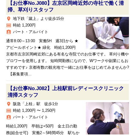
【お仕事No.J080】左京区岡崎近郊の寺社で働く清
掃、草刈りスタッフ
place
地下鉄「蹴上」より徒歩15分
money
時給 1,200円
assignment_ind
パート・アルバイト
通常8:00～13:00 実働5H 週3日から ★
アピールポイント★ 緑化 時給1,200円
京都市左京区岡崎近郊にある有名な寺院でのお仕事です。 草刈り機や
ブロワーを使用します。 短時間勤務になので、Wワークや副業にもお
すすめです♪ 京都有数の観光地で一緒にお仕事をはじめてみませんか?
【募集要項...
【お仕事No.J082】上桂駅前レディースクリニック
清掃スタッフ
place
阪急「上桂」駅 徒歩1分
money
時給 1,200円 〜 1,250円
assignment_ind
パート・アルバイト
時給1,200円 早朝は+50円 金土日の勤
務(組合せ可) 実働2～5時間45分 駅ちか