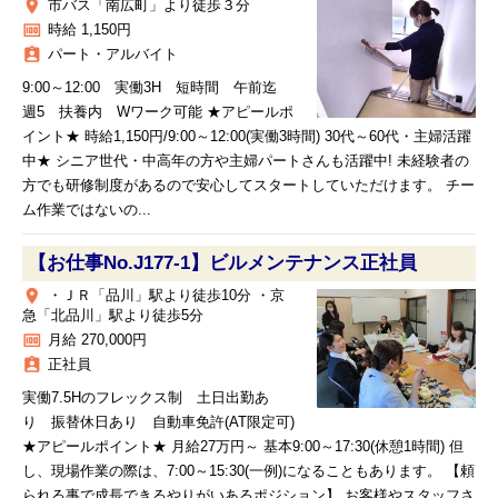
place
市バス「南広町」より徒歩３分
money
時給 1,150円
assignment_ind
パート・アルバイト
9:00～12:00 実働3H 短時間 午前迄
週5 扶養内 Wワーク可能 ★アピールポ
イント★ 時給1,150円/9:00～12:00(実働3時間) 30代～60代・主婦活躍
中★ シニア世代・中高年の方や主婦パートさんも活躍中! 未経験者の
方でも研修制度があるので安心してスタートしていただけます。 チー
ム作業ではないの...
【お仕事No.J177-1】ビルメンテナンス正社員
place
・ＪＲ「品川」駅より徒歩10分 ・京
急「北品川」駅より徒歩5分
money
月給 270,000円
assignment_ind
正社員
実働7.5Hのフレックス制 土日出勤あ
り 振替休日あり 自動車免許(AT限定可)
★アピールポイント★ 月給27万円～ 基本9:00～17:30(休憩1時間) 但
し、現場作業の際は、7:00～15:30(一例)になることもあります。 【頼
られる事で成長できるやりがいあるポジション】 お客様やスタッフさ