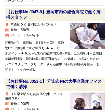
のみなのでダブルワー...
【お仕事No.J047-9】豊岡市内の総合病院で働く清
掃スタッフ
place
車通勤ＯＫ 豊岡駅よりバスあり
money
時給 1,350円
assignment_ind
パート・アルバイト
朝6時から 高時給 週3日からOK 車通
勤OK 短時間ですが延長もOK ★アピー
ルポイント★ 6:00～8:30(実働2時間30分) 時給 1,350円 月～金曜日
※8時半以降、勤務時間の延長可能な方、お気軽にご相談ください。
シニアスタッフ・フリーターさん活躍中! 特別な資格や経験も一切不
問です! マイカー通勤...
【お仕事No.J053-1】 守山市内の大手企業オフィス
で働く清掃
place
ＪＲ栗東駅から徒歩15分(車・バイク
通勤ＯＫ)
money
時給 1,200円
assignment_ind
パート・アルバイト