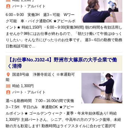
money
時給 1,150円
assignment_ind
パート・アルバイト
6:00～9:00 実働3H 週3～可能 Wワー
ク可能 車・バイク通勤OK ★アピールポ
イント★ 時給1,150円 ・6:00～9:00(実働3時間) 朝の時間を有効活用し
ませんか? 9時にはお仕事が終わるので、「朝だけ働いて午後はゆっく
りしたい」そんな方にぴったりのお仕事です。 週3～6日の勤務で勤務
日数相談可能で...
【お仕事No.J102-4】野洲市大篠原の大手企業で働
く清掃
place
国道8号線 浄勝寺前近く ※車通勤可
能
money
時給 1,300円
assignment_ind
パート・アルバイト
選べる勤務時間 7:00～16:00の間で実働
3～7.5H 平日のみ 車通勤OK ★アピー
ルポイント★ ゴールデンウィーク・夏季・年末年始休暇あり! 時給
1,300円! 主婦パートさん、シニア、中高年の方のブランク復帰、未経
験の方も歓迎します! 勤務時間はライフスタイルに合わせて選択可