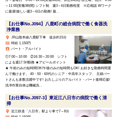
月～金曜日 8:00～14:00(実働5時間、休憩1時間) ③土曜、祝日 8:00
～11:00(実働3時間) シフト制 週3～6日勤務程度 ※応相談 Wワーク
に最適!嬉しい週3～6日の勤務! 最...
【お仕事No.J094】八鹿町の総合病院で働く食器洗
浄業務
place
JR山陰本線八鹿駅下車 徒歩約15分
money
時給 1,150円
assignment_ind
パート・アルバイト
①7:00～10:00 ②16:30～20:00 シフト
による週17.5H勤務 ★アピールポイント
★ 午前のみの短時間OK!午後のみの短時間もOK! お好きな勤務時間選
んで働けます。 40・50・60代のシニア・中高年スタッフ、 主婦パー
トさんも多数活躍中です! お久しぶりのアルバイト・パート復帰応援!
洗浄作業自体は機械洗...
【お仕事No.J097-3】東近江八日市の病院で働く清
掃
place
近江鉄道「八日市」駅より車で7～8分