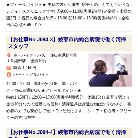
★アピールポイント★ 主婦の方が活躍中! 駅チカの、とてもキレイな
レディースクリニックです! ①9:00～11:00(実働2時間) ※金曜・土曜の
週2日 ※祝日の場合は8:15～15:00 ②11:00～15:00(実働4時間) ※金曜
日のみ ③6:45～9:0...
【お仕事No.J084-3】綾部市内総合病院で働く清掃
スタッフ
place
車・バイク・バス、自転車通勤可能
ＪＲ綾部駅 徒歩10分
money
時給 1,150円
assignment_ind
パート・アルバイト
12:00～17:00 週3日からOK 車・バイ
ク・自転車通勤OK ★アピールポイント★
時給1,150円 / 12:00～17:00(実働4時間45分、休憩15分) 最寄り駅より
徒歩10分なので通勤にも便利♪ 清掃道具は身近な物ばかりなので、 初
心者の方でも安心して働いていただけます。 シニア・初心者・フリー
ターの方活躍中!!...
【お仕事No.J084-4】綾部市内総合病院で働く清掃