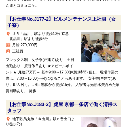
ん達とコミュニケ...
【お仕事No.J177-2】ビルメンテナンス正社員（女
子寮）
place
ＪＲ「品川」駅より徒歩10分 京急
「北品川」駅より徒歩5分
money
月給 270,000円
assignment_ind
正社員
フレックス制 女子寮(戸建て)あり 土日
出勤あり 振替休日あり ★アピールポイ
ント★ 月給27万円～ 基本9:00～17:30(休憩1時間) 但し、現場作業の
際は、7:00～15:30(一例)になることもあります。 女子寮(戸建て)あ
り。即入居可。 JR目黒駅から徒歩15分。 入寮者は光熱水費含めた家
賃補助あり。 徒歩...
【お仕事No.J183-2】虎屋 京都一条店で働く清掃ス
タッフ
place
地下鉄烏丸線「今出川」駅６番出口よ
り徒歩7分