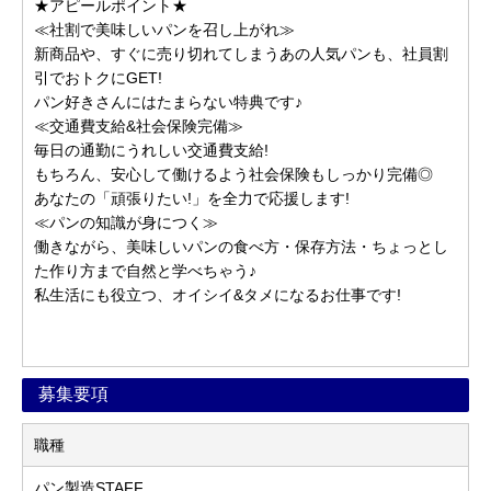
★アピールポイント★
≪社割で美味しいパンを召し上がれ≫
新商品や、すぐに売り切れてしまうあの人気パンも、社員割
引でおトクにGET!
パン好きさんにはたまらない特典です♪
≪交通費支給&社会保険完備≫
毎日の通勤にうれしい交通費支給!
もちろん、安心して働けるよう社会保険もしっかり完備◎
あなたの「頑張りたい!」を全力で応援します!
≪パンの知識が身につく≫
働きながら、美味しいパンの食べ方・保存方法・ちょっとし
た作り方まで自然と学べちゃう♪
私生活にも役立つ、オイシイ&タメになるお仕事です!
募集要項
職種
パン製造STAFF