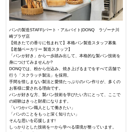
パンの製造STAFF|パート・アルバイト|DONQ ラゾーナ川
崎プラザ店
【焼きたての香りに包まれて】本格パン製造スタッフ募集
【老舗ベーカリー 製造スタッフ】
「パンが好き」から一歩踏み出して、本格的な製パン技術を
身につけてみませんか?
DONQでは、粉から仕込み、焼き上げるまでをすべて店舗で
行う「スクラッチ製法」を採用。
手間を惜しまない製法と愛情たっぷりのパン作りが、多くの
お客様に愛される理由です。
パンが好きな方、製パン技術を学びたい方にとって、ここで
の経験はきっと財産になります。
「いつかパン職人として働きたい」
「パンのことをもっと深く知りたい」
そんな思いを応援します!
しっかりとした技術を一から学べる環境が整っています。