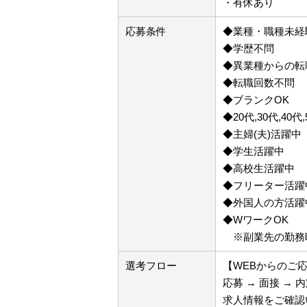
・有休あり
応募条件
◆業種・職種未経
◆学歴不問
◆異業種からの転
◆転職回数不問
◆ブランクOK
◆20代,30代,40代
◆主婦(夫)活躍中
◆学生活躍中
◆高校生活躍中
◆フリーター活躍
◆外国人の方活躍
◆WワークOK
※副業先の勤務時
選考フロー
【WEBからのご
応募 → 面接 → 
求人情報をご確認