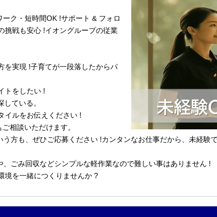
ーク・短時間OK !サポート & フォロ
らの挑戦も安心 !イオングループの従業
を実現 !子育てが一段落したからパ
トをしたい !
探している。
イルをお伝えください !
もご相談いただけます。
いう方も、ぜひご応募ください !カンタンなお仕事だから、未経験でも安
けや、ごみ回収などシンプルな軽作業なので難しい事はありません !
環境を一緒につくりませんか ?