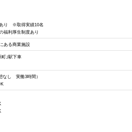
あり ※取得実績10名
の福利厚生制度あり
にある商業施設
原町｣駅下車
0（休憩なし 実働3時間）
K
K
K