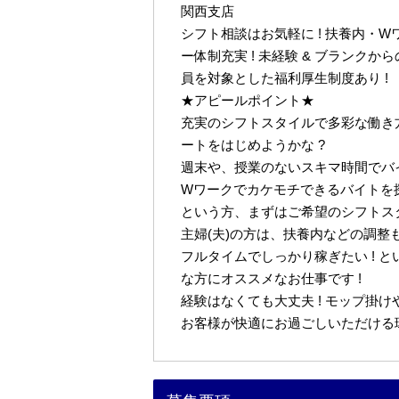
関西支店
シフト相談はお気軽に ! 扶養内・Wワ
ー体制充実 ! 未経験 & ブランクか
員を対象とした福利厚生制度あり !
★アピールポイント★
充実のシフトスタイルで多彩な働き方
ートをはじめようかな ?
週末や、授業のないスキマ時間でバイ
Wワークでカケモチできるバイトを
という方、まずはご希望のシフトスタ
主婦(夫)の方は、扶養内などの調整
フルタイムでしっかり稼ぎたい ! と
な方にオススメなお仕事です !
経験はなくても大丈夫 ! モップ掛
お客様が快適にお過ごしいただける