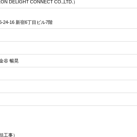
DELIGHT CONNECT CO.,LTD.）
24-16 新宿6丁目ビル7階
金谷 暢晃
括工事）