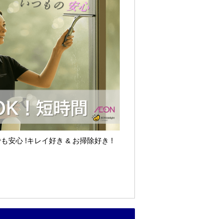
心 !キレイ好き & お掃除好き !