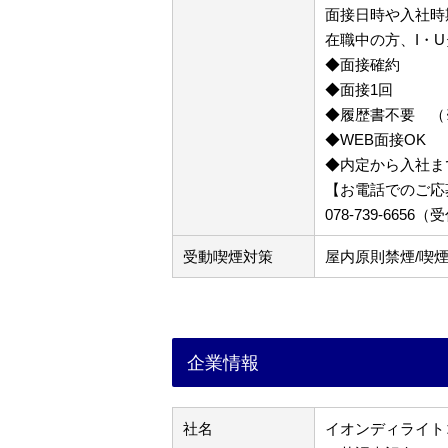
面接日時や入社時
在職中の方、I・
◆面接確約
◆面接1回
◆履歴書不要 （
◆WEB面接OK
◆内定から入社ま
【お電話でのご応
078-739-665
受動喫煙対策
屋内原則禁煙/喫
企業情報
社名
イオンディライト