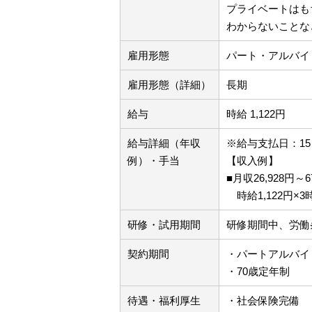
プライベートはも
わからないことな
雇用形態
パート・アルバイ
雇用形態（詳細）
長期
給与
時給 1,122円
給与詳細（年収
※給与支払日：1
例）・手当
【収入例】
■月収26,928円～6
時給1,122円×3
研修・試用期間
研修期間中、労働
契約期間
・パートアルバイ
・70歳定年制
待遇・福利厚生
・社会保険完備 