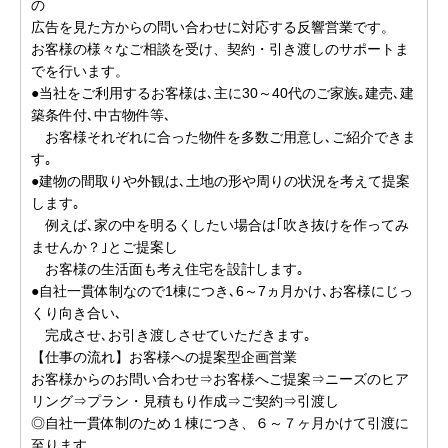
の
広告を見た方からの問い合わせに対応する反響営業です。
お客様の様々なご相談を受け、契約・引き渡しのサポートま
でを行います。
●当社をご利用するお客様は､主に30～40代のご家族｡建売､建
築条件付､中古物件等､
お客様それぞれに合った物件を多数ご用意し､ご紹介できま
す｡
●建物の間取りや外観は､土地の形や周りの状況を考えて提案
します｡
例えば､家の中を明るくしたい場合は｢吹き抜けを作ってみ
ませんか？｣とご提案し
お客様の生活面も考え住宅を設計します｡
●自社一貫体制なので1棟につき､6～7ヵ月かけ､お客様にじっ
くり向き合い､
完成させ､お引き渡しさせていただきます｡
【仕事の流れ】お客様への提案型企画営業
お客様からのお問い合わせ⇒お客様へご提案⇒ニーズのヒア
リング⇒プラン・見積もり作成⇒ご契約⇒引渡し
◎自社一貫体制のため１棟につき、６～７ヶ月かけて引渡に
至ります。