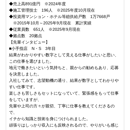
◆売上高891億円 ※2024年度
◆施工管理技士 196人 ※2025年度10月現在
◆投資用マンション・ホテル等総供給戸数 1万7668戸
※2015年10月～2025年9月現在 累計実績
◆従業員数 651人 ※2025年9月現在
◆拠点数 20拠点
【先輩インタビュー】
■小手指店 N・S 3年目
結果がわかりやすい数字として見える仕事がしたいと思い、
この仕事を選びました。
地元で働きたいという気持ちと、親からの勧めもあり、応募
を決意しました。
入社してみて、志望動機の通り、結果が数字としてわかりや
すい仕事です。
楽しさも苦しさもセットになっていて、緊張感をもって仕事
をしていますが、
先輩や上司の方々が親切、丁寧に仕事を教えてくださるの
で、
イチから知識と技術を身につけられました。
頑張りはしっかり収入にも反映されるので、やりがいも感じ