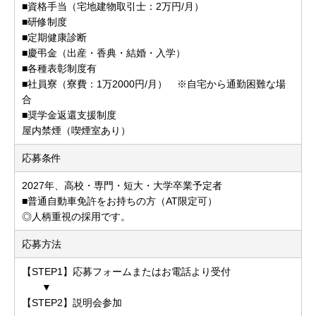
■資格手当（宅地建物取引士：2万円/月）
■研修制度
■定期健康診断
■慶弔金（出産・香典・結婚・入学）
■各種表彰制度有
■社員寮（寮費：1万2000円/月） ※自宅から通勤困難な場
合
■奨学金返還支援制度
屋内禁煙（喫煙室あり）
応募条件
2027年、高校・専門・短大・大学卒業予定者
■普通自動車免許をお持ちの方（AT限定可）
◎人柄重視の採用です。
応募方法
【STEP1】応募フォームまたはお電話より受付
▼
【STEP2】説明会参加