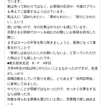
ています。
家は売って終わりではなく、お客様の生活や、今後のプラン
も考えてご提案するよう心けています。
私は人に「認められたい」「褒められたい」「頼りにされた
い」という
想いが強いので、今の仕事はやりがいを感じています。
旦那さまが持病でローンを組むのが難しいお客様を担当した
際に、
まずはローンの不安を取り除きましょうと、親身になって接
客を行うことで
「家探しはあなたにしかお願いしないよ」と言っていただけ
た時はとても嬉しかったです。
■東久留米支店 K・F 4年目
大学4年生の頃は特にやりたいこともなかったのですが、友達
がしっかり
就職活動をしていて焦りを感じ、とりあえず「合同説明会」
に参加してみました。
やりたいことが明確ではなかったので、せっかく仕事をする
なら頑張った分、
対価を得られる業種を選びたいと思い、営業職で探し始めま
した。