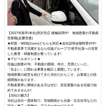
【2027年新卒/本社(所沢市)】積極採用中! 地域密着の不動産
営業職(反響営業)
★対面・WEB(Zoom)どちらも対応★会社説明会随時受付中!
不動産業界で活躍するなら住協グループで!若手社員への充実
した教育・研修制度が整っています!
★アピールポイント★
住協は創業47年、不動産の開発、仲介、売買といった、
「住まい」に関わる事業を幅広く展開しています。
地域密着の経営を続けてきた当社だからこそ、お客様との信
頼関係があります。
不動産業界に興味がある方はぜひ、安定基盤のある住協で始
めてみませんか!
【当社の魅力】
当社は自社一貫体制で、宅地開発から分譲・注文住宅などの
設計・施工・保険や、アフターサービスまで