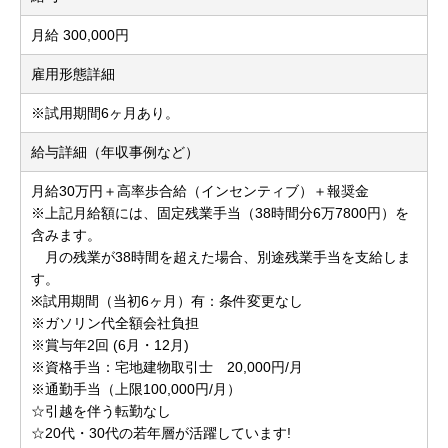
月給 300,000円
雇用形態詳細
※試用期間6ヶ月あり。
給与詳細（年収事例など）
月給30万円＋高率歩合給（インセンティブ）＋報奨金
※上記月給額には、固定残業手当（38時間分6万7800円）を
含みます。
月の残業が38時間を超えた場合、別途残業手当を支給しま
す。
※試用期間（当初6ヶ月）有：条件変更なし
※ガソリン代全額会社負担
※賞与年2回 (6月・12月)
※資格手当：宅地建物取引士 20,000円/月
※通勤手当（上限100,000円/月）
☆引越を伴う転勤なし
☆20代・30代の若年層が活躍しています!