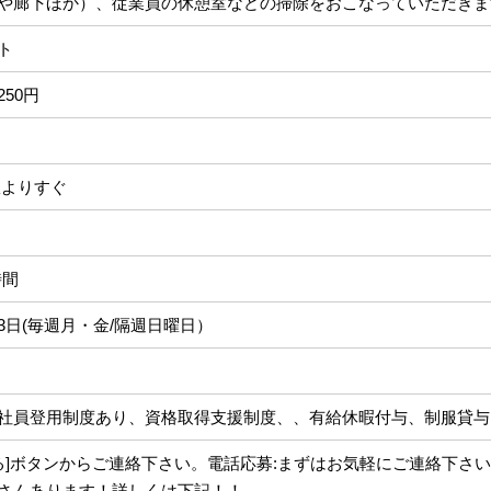
や廊下ほか）、従業員の休憩室などの掃除をおこなっていただきま
ト
,250円
駅よりすぐ
時間
3日(毎週月・金/隔週日曜日）
社員登用制度あり、資格取得支援制度、、有給休暇付与、制服貸与
募する]ボタンからご連絡下さい。電話応募:まずはお気軽にご連絡下さ
さんあります！詳しくは下記！！