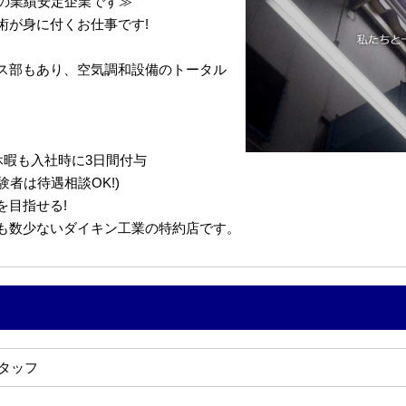
上の業績安定企業です≫
術が身に付くお仕事です!
ス部もあり、空気調和設備のトータル
。
休暇も入社時に3日間付与
験者は待遇相談OK!)
を目指せる!
も数少ないダイキン工業の特約店です。
タッフ