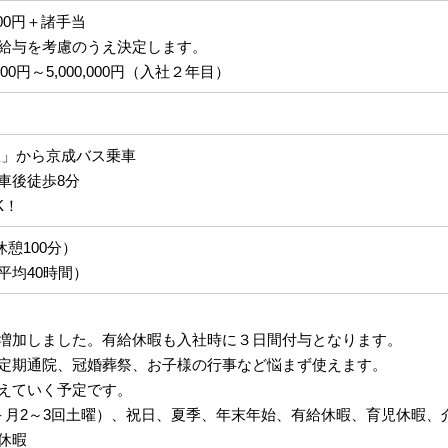
,000円＋諸手当
給与を考慮のうえ決定します。
000円～5,000,000円（入社２年目）
駅」から京成バス乗車
車後徒歩8分
K！
休憩100分）
平均40時間）
】
増加しました。有給休暇も入社時に３日間付与となります。
定期通院、冠婚葬祭、お子様の行事など悩まず使えます。
えていく予定です。
＋月2～3回土曜）、祝日、夏季、年末年始、有給休暇、育児休暇、
休暇