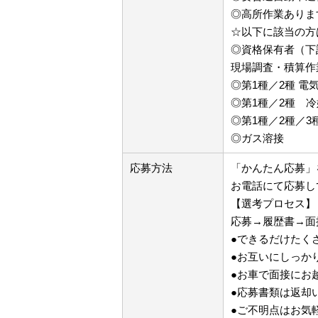
◎高所作業ありま
☆以下に該当の方
◎資格保有者（下
現場調査・積算作
◎第1種／2種 電
◎第1種／2種 
◎第1種／2種／3
◎ガス溶接
応募方法
「かんたん応募」
お電話にて応募し
【選考プロセス】
応募→履歴書→面
●できるだけたく
●お互いにしっか
●お車で面接にお
●応募書類は返却
●ご不明点はお気