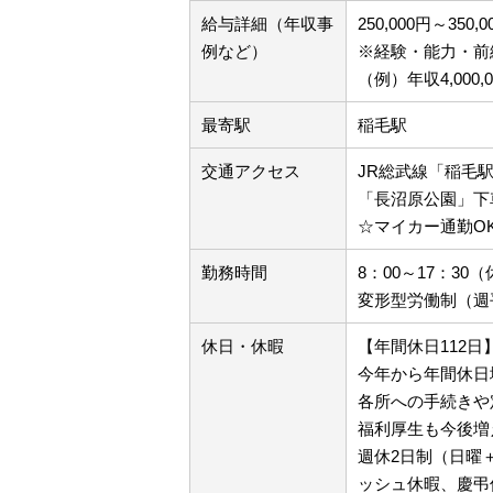
給与詳細（年収事
250,000円～350
例など）
※経験・能力・前
（例）年収4,000,
最寄駅
稲毛駅
交通アクセス
JR総武線「稲毛
「長沼原公園」下
☆マイカー通勤O
勤務時間
8：00～17：30（
変形型労働制（週
休日・休暇
【年間休日112日
今年から年間休日
各所への手続きや
福利厚生も今後増
週休2日制（日曜
ッシュ休暇、慶弔