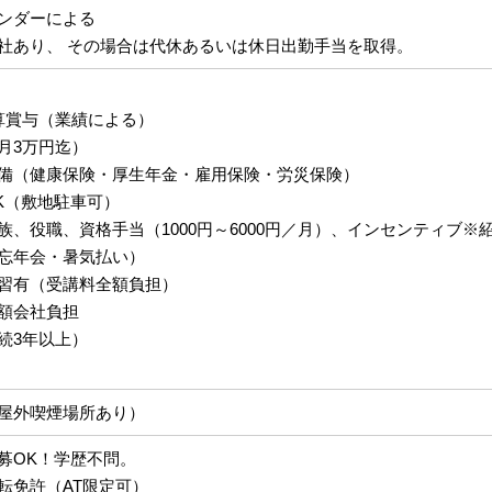
ンダーによる
社あり、 その場合は代休あるいは休日出勤手当を取得。
算賞与（業績による）
月3万円迄）
備（健康保険・厚生年金・雇用保険・労災保険）
K（敷地駐車可）
族、役職、資格手当（1000円～6000円／月）、インセンティブ
忘年会・暑気払い）
習有（受講料全額負担）
額会社負担
続3年以上）
屋外喫煙場所あり）
募OK！学歴不問。
転免許（AT限定可）