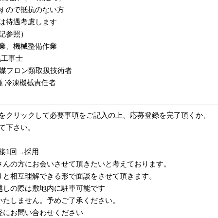
すので抵抗のない方
は待遇考慮します
記参照）
業、機械整備作業
気工事士
冷媒フロン類取扱技術者
種 冷凍機械責任者
をクリックして必要事項をご記入の上、応募登録を完了頂くか、
て下さい。
接1回→採用
さんの方にお会いさせて頂きたいと考えております。
りと相互理解できる形で面談をさせて頂きます。
越しの際は敷地内に駐車可能です
いたしません。予めご了承ください。
軽にお問い合わせください