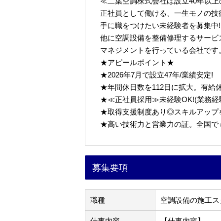
≪二葉空調株式会社は設立40年以
正社員として働ける、一生モノの技
手に職をつけたい未経験者を募集中!
他に空調設備を整備修理するサービ
マネジメントを行っている会社です
★アピールポイント★
★2026年7月で設立47年/業績安定!
★年間休日数を112日に拡大。有給
★≪正社員採用≫未経験OK!(業務経
★取得支援制度あり◎スキルアップ
★高い技術力と営業力の証。全国で
募集要項
職種
空調設備の施工ス
仕事内容
【仕事内容】