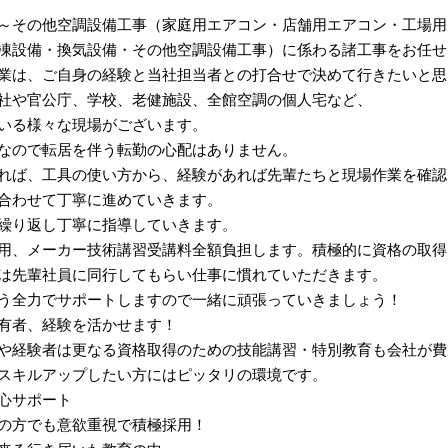
～その他空調設備工事（家庭用エアコン・店舗用エアコン・工場用
凍設備・換気設備・その他空調設備工事）に係わる諸工事をお任せ
業は、ご自身の経験と当社担当者との打合せで決めて行きたいと思
社や官公庁、学校、老健施設、全館空調の個人宅など、
いる様々な現場がございます。
なので転居を伴う転勤の心配はありません。
れば、工具の使い方から、経験があれば先輩たちと現場作業を確認
合わせて丁寧に進めていきます。
繰り返し丁寧に指導していきます。
用、メーカー技術講習受講料全額負担します。積極的に資格の取得
は先輩社員に同行してもらい仕事に慣れていただきます。
う全力でサポートしますので一緒に頑張っていきましょう！
有者、経験を活かせます！
や経験者は更なる資格取得のための技能講習・特別教育も会社が費
スキルアップしたい方にはピッタリの環境です。
心サポート
の方でも意欲重視で積極採用！