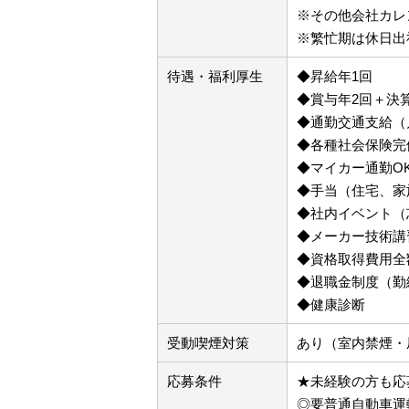
※その他会社カレ
※繁忙期は休日出
待遇・福利厚生
◆昇給年1回
◆賞与年2回＋決
◆通勤交通支給（
◆各種社会保険完
◆マイカー通勤O
◆手当（住宅、家
◆社内イベント（
◆メーカー技術講
◆資格取得費用全
◆退職金制度（勤
◆健康診断
受動喫煙対策
あり（室内禁煙・
応募条件
★未経験の方も応
◎要普通自動車運