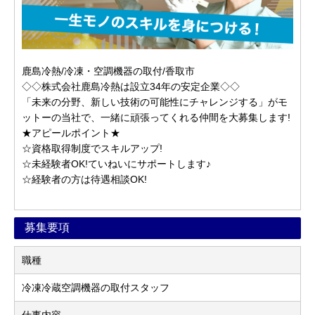
鹿島冷熱/冷凍・空調機器の取付/香取市
◇◇株式会社鹿島冷熱は設立34年の安定企業◇◇
「未来の分野、新しい技術の可能性にチャレンジする」がモ
ットーの当社で、一緒に頑張ってくれる仲間を大募集します!
★アピールポイント★
☆資格取得制度でスキルアップ!
☆未経験者OK!ていねいにサポートします♪
☆経験者の方は待遇相談OK!
募集要項
職種
冷凍冷蔵空調機器の取付スタッフ