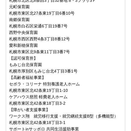
札幌市北区北8条西3丁目32番地 8・3プラザ3Ｆ
元町保育園
札幌市東区北27条東19丁目6番10号
南郷保育園
札幌市白石区栄通6丁目19番7号
西野中央保育園
札幌市西区西野4条3丁目8番12号
愛和新穂保育園
札幌市東区北9条東11丁目3番7号
【認可保育所】
もみじ台北保育園
札幌市厚別区もみじ台北4丁目3番1号
【高齢者福祉事業】
セボラ・コリーナ 特別養護老人ホーム
札幌市東区北42条東19丁目1-10
ケアハウス慈照 軽費老人ホーム
札幌市東区北42条東18丁目3-2
【障がい者支援事業】
ワークス翔 就労移行支援・就労継続支援B型（多機能型）
札幌市東区北42条東18丁目3-1
サポートinサッポロ 共同生活援助事業