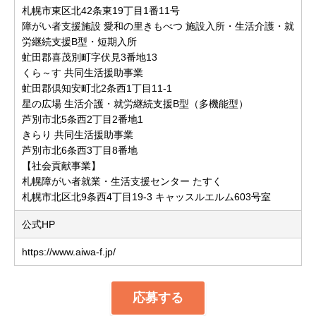
札幌市東区北42条東19丁目1番11号
障がい者支援施設 愛和の里きもべつ 施設入所・生活介護・就
労継続支援B型・短期入所
虻田郡喜茂別町字伏見3番地13
くら～す 共同生活援助事業
虻田郡倶知安町北2条西1丁目11-1
星の広場 生活介護・就労継続支援B型（多機能型）
芦別市北5条西2丁目2番地1
きらり 共同生活援助事業
芦別市北6条西3丁目8番地
【社会貢献事業】
札幌障がい者就業・生活支援センター たすく
札幌市北区北9条西4丁目19-3 キャッスルエルム603号室
公式HP
https://www.aiwa-f.jp/
応募する