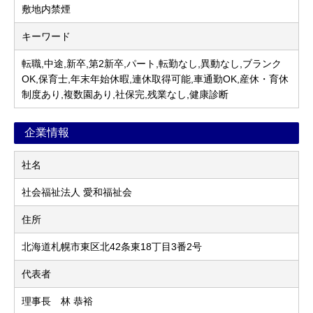
敷地内禁煙
キーワード
転職,中途,新卒,第2新卒,パート,転勤なし,異動なし,ブランク
OK,保育士,年末年始休暇,連休取得可能,車通勤OK,産休・育休
制度あり,複数園あり,社保完,残業なし,健康診断
企業情報
社名
社会福祉法人 愛和福祉会
住所
北海道札幌市東区北42条東18丁目3番2号
代表者
理事長 林 恭裕