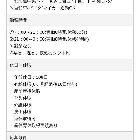
・北海道中央バス「もみじ台西7丁目」下車 徒歩7分
※自転車/バイク/マイカー通勤OK
勤務時間
①7：00～21：00(実働8時間/休憩60分)
②21：00～9：00(実働8時間/休憩4時間)
※残業なし
※早番、遅番、夜勤のシフト制
休日・休暇
・年間休日：108日
・有給休暇(6ヶ月経過後10日付与)
・産前産後休暇
・育児休暇
・介護休暇
・慶弔休暇
・連休取得可
・産休育休取得実績あり
応募条件