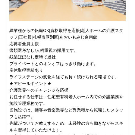
異業種からの転職OK|資格取得を応援|老人ホームの介護スタ
ッフ|正社員|札幌市厚別区|あおいもみじ台南館
応募者全員面接
書類選考なし!人柄重視の採用です。
残業ほぼなし定時で退社
プライベートとのオンオフはっきり働けます。
産休取得実績あり
ライフステージの変化を経ても長く続けられる職場です。
★アピールポイント★
介護業界へのチャレンジを応援
お任せする仕事は、住宅型有料老人ホーム内での介護業務や
施設管理業務です。
当施設では、接客や音楽業界など異業種から転職したスタッ
フも活躍中。
先輩がついてお教えするため、未経験の方も働きながらスキ
ルを習得していただけます。