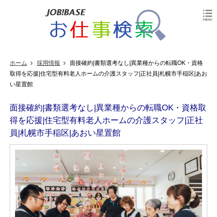
ホーム
採用情報
面接確約|書類選考なし|異業種からの転職OK・資格
取得を応援|住宅型有料老人ホームの介護スタッフ|正社員|札幌市手稲区|あお
い星置館
面接確約|書類選考なし|異業種からの転職OK・資格取
得を応援|住宅型有料老人ホームの介護スタッフ|正社
員|札幌市手稲区|あおい星置館