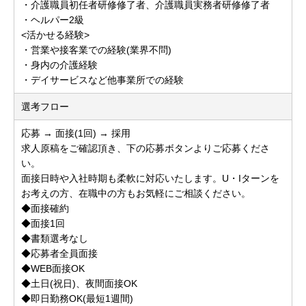
・介護職員初任者研修修了者、介護職員実務者研修修了者
・ヘルパー2級
<活かせる経験>
・営業や接客業での経験(業界不問)
・身内の介護経験
・デイサービスなど他事業所での経験
選考フロー
応募 → 面接(1回) → 採用
求人原稿をご確認頂き、下の応募ボタンよりご応募くださ
い。
面接日時や入社時期も柔軟に対応いたします。U・Iターンを
お考えの方、在職中の方もお気軽にご相談ください。
◆面接確約
◆面接1回
◆書類選考なし
◆応募者全員面接
◆WEB面接OK
◆土日(祝日)、夜間面接OK
◆即日勤務OK(最短1週間)