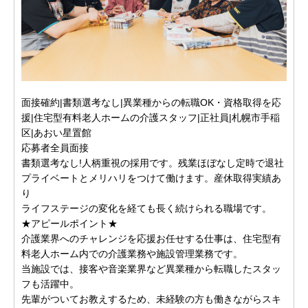
面接確約|書類選考なし|異業種からの転職OK・資格取得を応
援|住宅型有料老人ホームの介護スタッフ|正社員|札幌市手稲
区|あおい星置館
応募者全員面接
書類選考なし!人柄重視の採用です。残業ほぼなし定時で退社
プライベートとメリハリをつけて働けます。産休取得実績あ
り
ライフステージの変化を経ても長く続けられる職場です。
★アピールポイント★
介護業界へのチャレンジを応援お任せする仕事は、住宅型有
料老人ホーム内での介護業務や施設管理業務です。
当施設では、接客や音楽業界など異業種から転職したスタッ
フも活躍中。
先輩がついてお教えするため、未経験の方も働きながらスキ