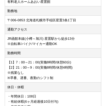
有料老人ホームあおい星置館
勤務地
〒006-0853 北海道札幌市手稲区星置3条1丁目
通勤アクセス
JR函館本線(小樽～旭川) 星置駅から徒歩13分
※自転車/バイク/マイカー通勤OK
勤務時間
【1】7：00～21：00(実働8時間/休憩60分)
【2】21：00～9：00(実働8時間/休憩4時間)
※残業なし
※早番、遅番、夜勤のシフト制
休日・休暇
・年間休日：108日
・有給休暇(6ヶ月経過後10日付与)