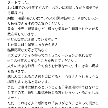
タートでした。
2人1組でのお仕事ですので、お互いに相談しながら成長でき
る環境です。
納棺、湯灌(湯かん)についての知識や技術は、研修でしっか
り勉強できますのでご安心ください。
飲食・小売・運送業など、様々な業界から転職された方が多
数在籍しています。
✅どんな方が活躍していますか？
お仕事に対し誠実に向き合える方
臨機応変な対応が可能な方
ホスピタリティを持ってコミュニケーションが取れる方
✅この仕事の大変なところを教えてください。
人生の大きな節目に立ち会うお仕事なので、中には辛い現場
もあります。
悲しみにくれるご遺族を目にすると、心揺さぶられるような
場面も多くあると思います。
また、ご遺体に触れるということも日常生活の中ではないこ
とですので、最初は抵抗を感じる方もいらっしゃるかもしれ
ません。
ただ、これほど人に感謝され「ありがとう」と言って頂ける