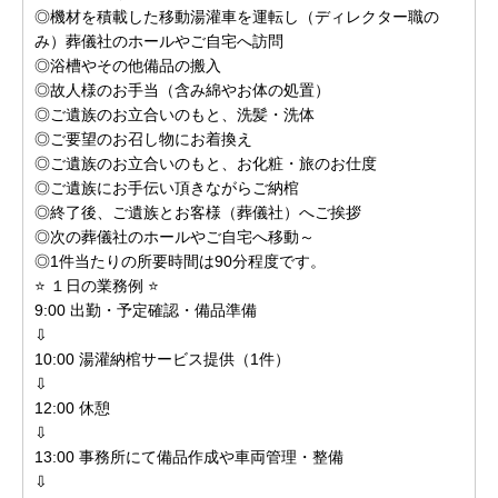
◎機材を積載した移動湯灌車を運転し（ディレクター職の
み）葬儀社のホールやご自宅へ訪問
◎浴槽やその他備品の搬入
◎故人様のお手当（含み綿やお体の処置）
◎ご遺族のお立合いのもと、洗髪・洗体
◎ご要望のお召し物にお着換え
◎ご遺族のお立合いのもと、お化粧・旅のお仕度
◎ご遺族にお手伝い頂きながらご納棺
◎終了後、ご遺族とお客様（葬儀社）へご挨拶
◎次の葬儀社のホールやご自宅へ移動～
◎1件当たりの所要時間は90分程度です。
⭐ １日の業務例 ⭐
9:00 出勤・予定確認・備品準備
⇩
10:00 湯灌納棺サービス提供（1件）
⇩
12:00 休憩
⇩
13:00 事務所にて備品作成や車両管理・整備
⇩