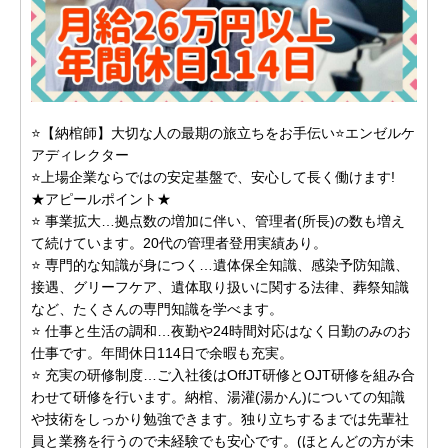
⭐【納棺師】大切な人の最期の旅立ちをお手伝い⭐エンゼルケ
アディレクター
⭐上場企業ならではの安定基盤で、安心して長く働けます!
★アピールポイント★
⭐ 事業拡大…拠点数の増加に伴い、管理者(所長)の数も増え
て続けています。20代の管理者登用実績あり。
⭐ 専門的な知識が身につく…遺体保全知識、感染予防知識、
接遇、グリーフケア、遺体取り扱いに関する法律、葬祭知識
など、たくさんの専門知識を学べます。
⭐ 仕事と生活の調和…夜勤や24時間対応はなく日勤のみのお
仕事です。年間休日114日で余暇も充実。
⭐ 充実の研修制度…ご入社後はOffJT研修とOJT研修を組み合
わせて研修を行います。納棺、湯灌(湯かん)についての知識
や技術をしっかり勉強できます。独り立ちするまでは先輩社
員と業務を行うので未経験でも安心です。(ほとんどの方が未