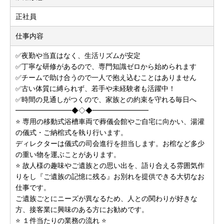
正社員
仕事内容
✅夜勤や当直はなく、生活リズムが安定
✅丁寧な研修があるので、専門知識ゼロから始められます
✅チームで助け合うので一人で抱え込むことはありません
✅古い体質に縛られず、若手や未経験者も活躍中！
✅時間の見通しがつくので、家族との約束を守れる毎日へ
━━━━━━━━◆◇◆━━━━━━━━
⭐ 専用の移動式浴槽車両で葬儀会館やご自宅に向かい、湯灌
の儀式・ご納棺式を執り行います。
ディレクターは儀式の司会進行を担当します。お棺など多少
の重い物を運ぶことがあります。
⭐ 故人様の趣味やご遺族との思い出を、語り合える雰囲気作
りをし『ご遺族の記憶に残る』お別れを提供できる大切なお
仕事です。
ご遺族ごとにニーズが異なるため、人との関わりが好きな
方、接客業に興味のある方にお勧めです。
⭐ １件当たりの業務の流れ ⭐