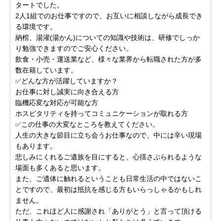
タートでした。
2人1組でのお仕事ですので、お互いに相談しながら成長でき
る環境です。
納棺、湯灌(湯かん)についての知識や技術は、研修でしっか
り勉強できますのでご安心ください。
飲食・小売・運送業など、様々な業界から転職された方が多
数在籍しています。
✅どんな方が活躍していますか？
お仕事に対し誠実に向き合える方
臨機応変な対応が可能な方
ホスピタリティを持ってコミュニケーションが取れる方
✅この仕事の大変なところを教えてください。
人生の大きな節目に立ち会うお仕事なので、中には辛い現場
もあります。
悲しみにくれるご遺族を目にすると、心揺さぶられるような
場面も多くあると思います。
また、ご遺体に触れるということも日常生活の中ではないこ
とですので、最初は抵抗を感じる方もいらっしゃるかもしれ
ません。
ただ、これほど人に感謝され「ありがとう」と言って頂ける