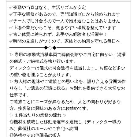
✅夜勤や当直はなく、生活リズムが安定
✅丁寧な研修があるので、専門知識ゼロから始められます
✅チームで助け合うので一人で抱え込むことはありません
✅上場企業だからこそ、働きやすい環境を整えています
✅古い体質に縛られず、若手や未経験者も活躍中！
✅時間の見通しがつくので、家族との約束を守れる毎日へ
━━━━━━━━◆◇◆━━━━━━━━
✨ 専用の移動式浴槽車両で葬儀会館やご自宅に向かい、湯灌
の儀式・ご納棺式を執り行います。
ディレクターは儀式の司会進行を担当します。お棺など多少
の重い物を運ぶことがあります。
✨ 故人様の趣味やご遺族との思い出を、語り合える雰囲気作
りをし『ご遺族の記憶に残る』お別れを提供できる大切なお
仕事です。
ご遺族ごとにニーズが異なるため、人との関わりが好きな
方、接客業に興味のある方にお勧めです。
✨ １件当たりの業務の流れ ✨
◎機材を積載した移動湯灌車を運転し（ディレクター職の
み）葬儀社のホールやご自宅へ訪問
◎浴槽やその他備品の搬入