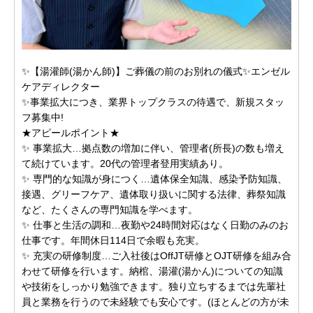
✨【湯灌師(湯かん師)】ご葬儀の前のお別れの儀式✨エンゼル
ケアディレクター
✨事業拡大につき、業界トップクラスの待遇で、新規スタッ
フ募集中!
★アピールポイント★
✨ 事業拡大…拠点数の増加に伴い、管理者(所長)の数も増え
て続けています。20代の管理者登用実績あり。
✨ 専門的な知識が身につく…遺体保全知識、感染予防知識、
接遇、グリーフケア、遺体取り扱いに関する法律、葬祭知識
など、たくさんの専門知識を学べます。
✨ 仕事と生活の調和…夜勤や24時間対応はなく日勤のみのお
仕事です。年間休日114日で余暇も充実。
✨ 充実の研修制度…ご入社後はOffJT研修とOJT研修を組み合
わせて研修を行います。納棺、湯灌(湯かん)についての知識
や技術をしっかり勉強できます。独り立ちするまでは先輩社
員と業務を行うので未経験でも安心です。(ほとんどの方が未