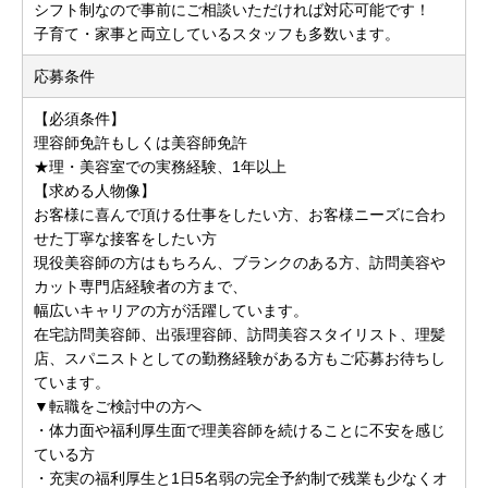
シフト制なので事前にご相談いただければ対応可能です！
子育て・家事と両立しているスタッフも多数います。
応募条件
【必須条件】
理容師免許もしくは美容師免許
★理・美容室での実務経験、1年以上
【求める人物像】
お客様に喜んで頂ける仕事をしたい方、お客様ニーズに合わ
せた丁寧な接客をしたい方
現役美容師の方はもちろん、ブランクのある方、訪問美容や
カット専門店経験者の方まで、
幅広いキャリアの方が活躍しています。
在宅訪問美容師、出張理容師、訪問美容スタイリスト、理髪
店、スパニストとしての勤務経験がある方もご応募お待ちし
ています。
▼転職をご検討中の方へ
・体力面や福利厚生面で理美容師を続けることに不安を感じ
ている方
・充実の福利厚生と1日5名弱の完全予約制で残業も少なくオ