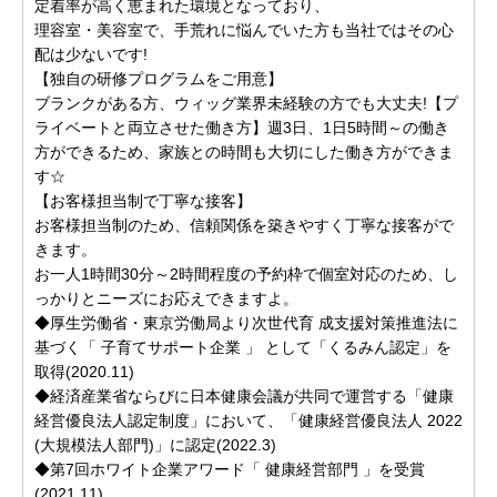
定着率が高く恵まれた環境となっており、
理容室・美容室で、手荒れに悩んでいた方も当社ではその心
配は少ないです!
【独自の研修プログラムをご用意】
ブランクがある方、ウィッグ業界未経験の方でも大丈夫!【プ
ライベートと両立させた働き方】週3日、1日5時間～の働き
方ができるため、家族との時間も大切にした働き方ができま
す☆
【お客様担当制で丁寧な接客】
お客様担当制のため、信頼関係を築きやすく丁寧な接客がで
きます。
お一人1時間30分～2時間程度の予約枠で個室対応のため、し
っかりとニーズにお応えできますよ。
◆厚生労働省・東京労働局より次世代育 成支援対策推進法に
基づく「 子育てサポート企業 」 として「くるみん認定」を
取得(2020.11)
◆経済産業省ならびに日本健康会議が共同で運営する「健康
経営優良法人認定制度」において、「健康経営優良法人 2022
(大規模法人部門)」に認定(2022.3)
◆第7回ホワイト企業アワード「 健康経営部門 」を受賞
(2021.11)