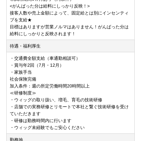
<がんばった分は給料にしっかり反映！>
接客人数や売上金額によって、固定給とは別にインセンティ
ブを支給★
目標はありますが営業ノルマはありません！がんばった分は
給料にしっかりと反映されます！
待遇・福利厚生
・交通費全額支給（車通勤相談可）
・賞与年2回（7月・12月）
・家族手当
社会保険完備
加入条件：週の所定労働時間20時間以上
≪研修制度≫
・ウィッグの取り扱い、増毛、育毛の技術研修
・店舗での実務研修とリモートで本社と繋ぐ技術研修を受け
ていただきます
・研修は勤務時間内に行います
・ウィッグ未経験でもご安心ください
勤務地