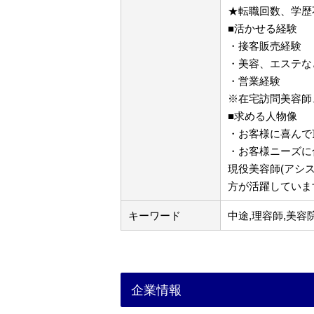
★転職回数、学歴
■活かせる経験
・接客販売経験
・美容、エステな
・営業経験
※在宅訪問美容師
■求める人物像
・お客様に喜んで
・お客様ニーズに
現役美容師(アシ
方が活躍していま
キーワード
中途,理容師,美容
企業情報