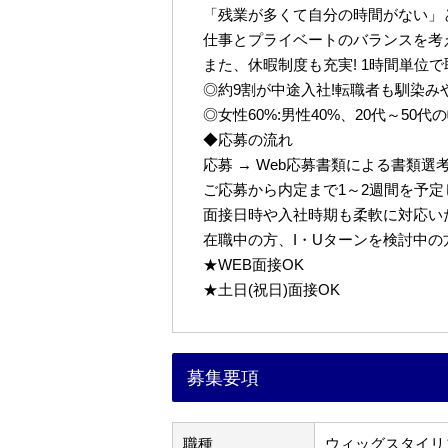
「残業が多くて自分の時間がない」
仕事とプライベートのバランスを考
また、休暇制度も充実! 1時間単位
◎約9割が中途入社!転職者も馴染み
◎女性60%:男性40%、20代～50
◆応募の流れ
応募 → Web応募書類による書類選考 
ご応募から内定まで1～2週間を予
面接日時や入社時期も柔軟に対応い
在職中の方、I・Uターンを検討中
★WEB面接OK
★土日(祝日)面接OK
募集要項
職種
ウィッグスタイリ