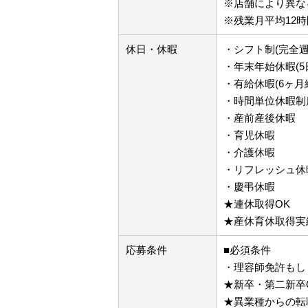
※店舗により異な
※残業月平均12時
休日・休暇
・シフト制(完全週
・年末年始休暇(5
・有給休暇(6ヶ月
・時間単位休暇制
・産前産後休暇
・育児休暇
・介護休暇
・リフレッシュ休暇
・慶弔休暇
★連休取得OK
★産休育休取得実
応募条件
■必須条件
・理容師免許もし
★新卒・第二新卒
★異業種からの転