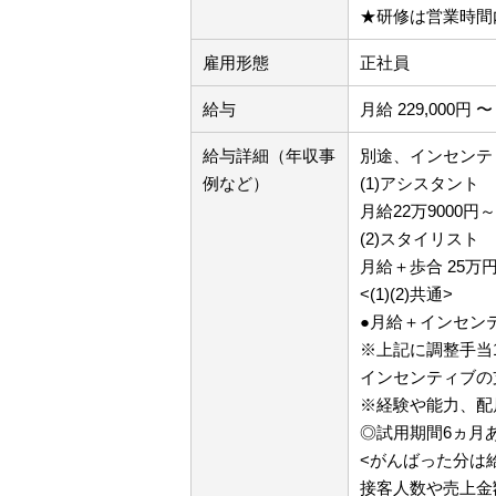
★研修は営業時間
雇用形態
正社員
給与
月給 229,000円 〜 
給与詳細（年収事
別途、インセンテ
例など）
(1)アシスタント
月給22万9000
(2)スタイリスト
月給＋歩合 25万
<(1)(2)共通>
●月給＋インセン
※上記に調整手当
インセンティブの
※経験や能力、配
◎試用期間6ヵ月
<がんばった分は
接客人数や売上金