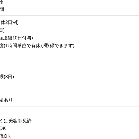
る
間
休2日制)
日)
経過後10日付与)
度(1時間単位で有休が取得できます)
(3日)
績あり
くは美容師免許
OK
職OK