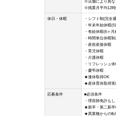
※店舗により異な
※残業月平均12時
休日・休暇
・シフト制(完全週
・年末年始休暇(5
・有給休暇(6ヶ月
・時間単位休暇制
・産前産後休暇
・育児休暇
・介護休暇
・リフレッシュ休暇
・慶弔休暇
★連休取得OK
★産休育休取得実
応募条件
■必須条件
・理容師免許もし
★新卒・第二新卒
★異業種からの転