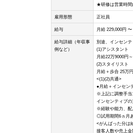
★研修は営業時間
雇用形態
正社員
給与
月給 229,000円 〜 
給与詳細（年収事
別途、インセンテ
例など）
(1)アシスタント
月給22万9000
(2)スタイリスト
月給＋歩合 25万
<(1)(2)共通>
●月給＋インセン
※上記に調整手当
インセンティブの
※経験や能力、配
◎試用期間6ヵ月
<がんばった分は
接客人数や売上金