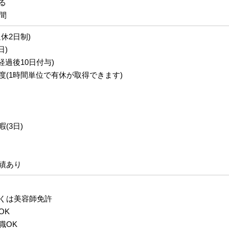
る
間
休2日制)
日)
経過後10日付与)
度(1時間単位で有休が取得できます)
(3日)
績あり
くは美容師免許
OK
職OK