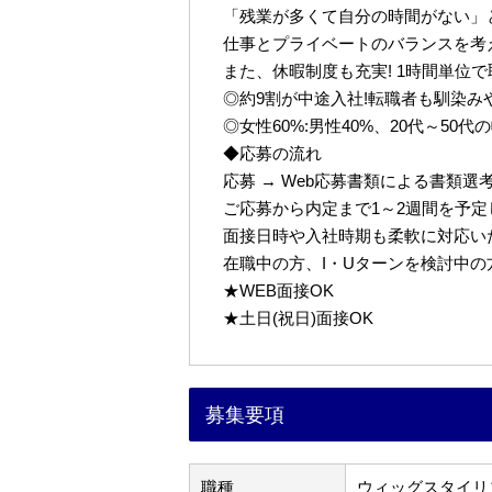
「残業が多くて自分の時間がない」
仕事とプライベートのバランスを考
また、休暇制度も充実! 1時間単位
◎約9割が中途入社!転職者も馴染み
◎女性60%:男性40%、20代～50
◆応募の流れ
応募 → Web応募書類による書類選考 
ご応募から内定まで1～2週間を予
面接日時や入社時期も柔軟に対応い
在職中の方、I・Uターンを検討中
★WEB面接OK
★土日(祝日)面接OK
募集要項
職種
ウィッグスタイリ