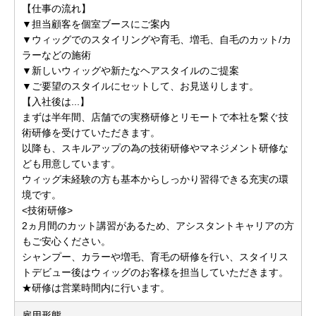
【仕事の流れ】
▼担当顧客を個室ブースにご案内
▼ウィッグでのスタイリングや育毛、増毛、自毛のカット/カ
ラーなどの施術
▼新しいウィッグや新たなヘアスタイルのご提案
▼ご要望のスタイルにセットして、お見送りします。
【入社後は...】
まずは半年間、店舗での実務研修とリモートで本社を繋ぐ技
術研修を受けていただきます。
以降も、スキルアップの為の技術研修やマネジメント研修な
ども用意しています。
ウィッグ未経験の方も基本からしっかり習得できる充実の環
境です。
<技術研修>
2ヵ月間のカット講習があるため、アシスタントキャリアの方
もご安心ください。
シャンプー、カラーや増毛、育毛の研修を行い、スタイリス
トデビュー後はウィッグのお客様を担当していただきます。
★研修は営業時間内に行います。
雇用形態