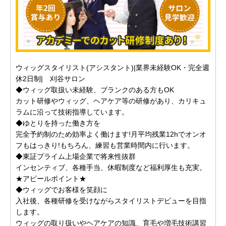
ウィッグスタイリスト(アシスタント)|業界未経験OK・完全週
休2日制| 刈谷サロン
◆ウィッグ取扱い未経験、ブランクのある方もOK
カット研修やウィッグ、ヘアケア等の研修があり、カリキュ
ラムに沿って技術指導しています。
◆ゆとりを持った働き方を
完全予約制のため効率よく働けます!月平均残業12hでオンオ
フもはっきり!もちろん、練習も営業時間内に行います。
◆東証プライム上場企業で将来性抜群
インセンティブ、各種手当、休暇制度など福利厚生も充実。
★アピールポイント★
◆ウィッグでお客様を笑顔に
入社後、各種研修を受けながらスタイリストデビューを目指
します。
ウィッグの取り扱いやヘアケアの知識、育毛や増毛技術講習