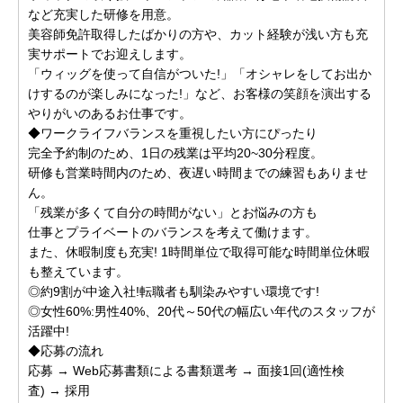
など充実した研修を用意。
美容師免許取得したばかりの方や、カット経験が浅い方も充
実サポートでお迎えします。
「ウィッグを使って自信がついた!」「オシャレをしてお出か
けするのが楽しみになった!」など、お客様の笑顔を演出する
やりがいのあるお仕事です。
◆ワークライフバランスを重視したい方にぴったり
完全予約制のため、1日の残業は平均20~30分程度。
研修も営業時間内のため、夜遅い時間までの練習もありませ
ん。
「残業が多くて自分の時間がない」とお悩みの方も
仕事とプライベートのバランスを考えて働けます。
また、休暇制度も充実! 1時間単位で取得可能な時間単位休暇
も整えています。
◎約9割が中途入社!転職者も馴染みやすい環境です!
◎女性60%:男性40%、20代～50代の幅広い年代のスタッフが
活躍中!
◆応募の流れ
応募 → Web応募書類による書類選考 → 面接1回(適性検
査) → 採用