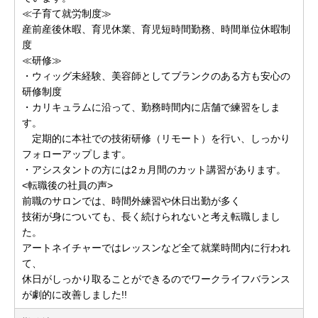
≪子育て就労制度≫
産前産後休暇、育児休業、育児短時間勤務、時間単位休暇制
度
≪研修≫
・ウィッグ未経験、美容師としてブランクのある方も安心の
研修制度
・カリキュラムに沿って、勤務時間内に店舗で練習をしま
す。
定期的に本社での技術研修（リモート）を行い、しっかり
フォローアップします。
・アシスタントの方には2ヵ月間のカット講習があります。
<転職後の社員の声>
前職のサロンでは、時間外練習や休日出勤が多く
技術が身についても、長く続けられないと考え転職しまし
た。
アートネイチャーではレッスンなど全て就業時間内に行われ
て、
休日がしっかり取ることができるのでワークライフバランス
が劇的に改善しました!!