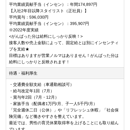
平均業績貢献手当（インセン）：年間174,897円
【入社2年目以降スタイリスト（正社員）】
平均賞与：596,030円
平均業績貢献手当（インセン）：395,907円
※2022年度実績
<がんばった分は給料にしっかり反映！>
接客人数や売上金額によって、固定給とは別にインセンティ
ブを支給★
目標はありますが営業ノルマはありません！がんばった分は
給料にしっかりと反映されます！
待遇・福利厚生
・交通費全額支給（車通勤相談可）
・給与改定年1回（7月）
・賞与年2回（7月・12月）
・家族手当（配偶者1万円/月、子一人5千円/月）
「完全週休二日（公休）」や「リフレッシュ休暇」「社会保
険完備」など働きやすさを整えています。
最近では、男性の育児休業取得率を上げることにも取り組ん
でいます。