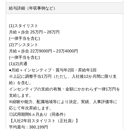
給与詳細（年収事例など）
(1)スタイリスト
月給＋歩合 25万円～28万円
(一律手当を含む)
(2)アシスタント
月給＋歩合 22万9000円～23万4000円
(一律手当を含む)
(1)(2)共通
●月給＋インセンティブ・賞与年2回・昇給年1回
※上記に調整手当1万円（ただし、入社後12か月間に限り支
給）を含む。
インセンティブの支給の有無・金額にかかわらず一律1万円を
支給します。
※経験や能力、配属地域等により決定。実績、人事評価等に
応じて年次昇給します。
◎試用期間6ヵ月あり（同条件）
【入社2年目スタイリスト（正社員）】
平均賞与：380,199円