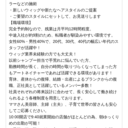
ラーなどの施術
・新しいウィッグや新たなヘアスタイルのご提案
・ご要望のスタイルにセットして、お見送りします
【職場環境】
完全予約制なので、残業は月平均12時間程度。
中途入社が約9割のため、転職者が馴染みやすい環境です。
女性60%・男性40%で、20代、30代、40代の幅広い年代のス
タッフが活躍中！
ウィッグ業界未経験の方でも大丈夫！
以前シャンプー担当で手荒れに悩んでいた方、
勤務時間が長く、自分の時間が取りづらくなってしまった方
もアートネイチャーであれば活躍できる環境があります！
育休、産休からの復帰、結婚・出産によるブランクからの復
職、正社員として活躍しているメンバー多数！
社員それぞれの将来設計に合わせて、長く安心して働き続け
られるよう各種制度を用意しております。
ママさん美容師、主婦（主夫）、子育て世帯の皆さんも安心
してご応募ください。
10:00開店で9:40就業開始の店舗がほとんどの為、朝ゆっくり
めの出勤が可能！