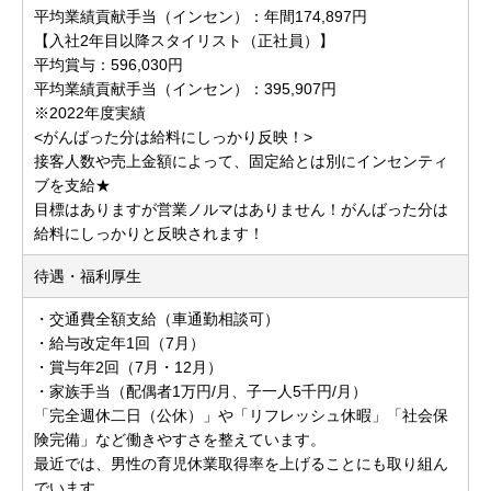
平均業績貢献手当（インセン）：年間174,897円
【入社2年目以降スタイリスト（正社員）】
平均賞与：596,030円
平均業績貢献手当（インセン）：395,907円
※2022年度実績
<がんばった分は給料にしっかり反映！>
接客人数や売上金額によって、固定給とは別にインセンティ
ブを支給★
目標はありますが営業ノルマはありません！がんばった分は
給料にしっかりと反映されます！
待遇・福利厚生
・交通費全額支給（車通勤相談可）
・給与改定年1回（7月）
・賞与年2回（7月・12月）
・家族手当（配偶者1万円/月、子一人5千円/月）
「完全週休二日（公休）」や「リフレッシュ休暇」「社会保
険完備」など働きやすさを整えています。
最近では、男性の育児休業取得率を上げることにも取り組ん
でいます。