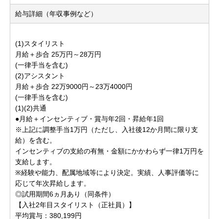
給与詳細（年収事例など）
(1)スタイリスト
月給＋歩合 25万円～28万円
(一律手当を含む)
(2)アシスタント
月給＋歩合 22万9000円～23万4000円
(一律手当を含む)
(1)(2)共通
●月給＋インセンティブ・賞与年2回・昇給年1回
※上記に調整手当1万円（ただし、入社後12か月間に限り支
給）を含む。
インセンティブの支給の有無・金額にかかわらず一律1万円を
支給します。
※経験や能力、配属地域等により決定。実績、人事評価等に
応じて年次昇給します。
◎試用期間6ヵ月あり（同条件）
【入社2年目スタイリスト（正社員）】
平均賞与：380,199円