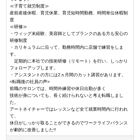
≪子育て就労制度≫
産前産後休暇、育児休業、育児短時間勤務、時間単位休暇制
度
≪研修≫
・ウィッグ未経験、美容師としてブランクのある方も安心の
研修制度
・カリキュラムに沿って、勤務時間内に店舗で練習をしま
す。
定期的に本社での技術研修（リモート）を行い、しっかり
フォローアップします。
・アシスタントの方には2ヵ月間のカット講習があります。
<転職後の社員の声>
前職のサロンでは、時間外練習や休日出勤が多く
技術が身についても、長く続けられないと考え転職しまし
た。
アートネイチャーではレッスンなど全て就業時間内に行われ
て、
休日がしっかり取ることができるのでワークライフバランス
が劇的に改善しました!!