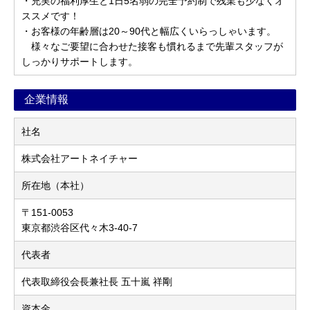
・充実の福利厚生と1日5名弱の完全予約制で残業も少なくオ
ススメです！
・お客様の年齢層は20～90代と幅広くいらっしゃいます。
様々なご要望に合わせた接客も慣れるまで先輩スタッフが
しっかりサポートします。
企業情報
社名
株式会社アートネイチャー
所在地（本社）
〒151-0053
東京都渋谷区代々木3-40-7
代表者
代表取締役会長兼社長 五十嵐 祥剛
資本金