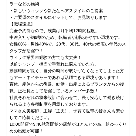
ラーなどの施術
・新しいウィッグや新たなヘアスタイルのご提案
・ご要望のスタイルにセットして、お見送りします
【職場環境】
完全予約制なので、残業は月平均12時間程度。
中途入社が約9割のため、転職者が馴染みやすい環境です。
女性60%・男性40%で、20代、30代、40代の幅広い年代のス
タッフが活躍中！
ウィッグ業界未経験の方でも大丈夫！
以前シャンプー担当で手荒れに悩んでいた方、
勤務時間が長く、自分の時間が取りづらくなってしまった方
もアートネイチャーであれば活躍できる環境があります！
育休、産休からの復帰、結婚・出産によるブランクからの復
職、正社員として活躍しているメンバー多数！
社員それぞれの将来設計に合わせて、長く安心して働き続け
られるよう各種制度を用意しております。
ママさん美容師、主婦（主夫）、子育て世帯の皆さんも安心
してご応募ください。
10:00開店で9:40就業開始の店舗がほとんどの為、朝ゆっくり
めの出勤が可能！