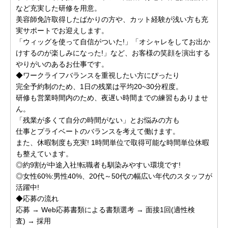
など充実した研修を用意。
美容師免許取得したばかりの方や、カット経験が浅い方も充
実サポートでお迎えします。
「ウィッグを使って自信がついた!」「オシャレをしてお出か
けするのが楽しみになった!」など、お客様の笑顔を演出する
やりがいのあるお仕事です。
◆ワークライフバランスを重視したい方にぴったり
完全予約制のため、1日の残業は平均20~30分程度。
研修も営業時間内のため、夜遅い時間までの練習もありませ
ん。
「残業が多くて自分の時間がない」とお悩みの方も
仕事とプライベートのバランスを考えて働けます。
また、休暇制度も充実! 1時間単位で取得可能な時間単位休暇
も整えています。
◎約9割が中途入社!転職者も馴染みやすい環境です!
◎女性60%:男性40%、20代～50代の幅広い年代のスタッフが
活躍中!
◆応募の流れ
応募 → Web応募書類による書類選考 → 面接1回(適性検
査) → 採用