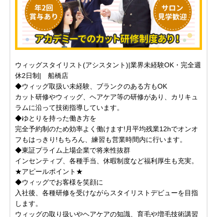
ウィッグスタイリスト(アシスタント)|業界未経験OK・完全週
休2日制| 船橋店
◆ウィッグ取扱い未経験、ブランクのある方もOK
カット研修やウィッグ、ヘアケア等の研修があり、カリキュ
ラムに沿って技術指導しています。
◆ゆとりを持った働き方を
完全予約制のため効率よく働けます!月平均残業12hでオンオ
フもはっきり!もちろん、練習も営業時間内に行います。
◆東証プライム上場企業で将来性抜群
インセンティブ、各種手当、休暇制度など福利厚生も充実。
★アピールポイント★
◆ウィッグでお客様を笑顔に
入社後、各種研修を受けながらスタイリストデビューを目指
します。
ウィッグの取り扱いやヘアケアの知識、育毛や増毛技術講習