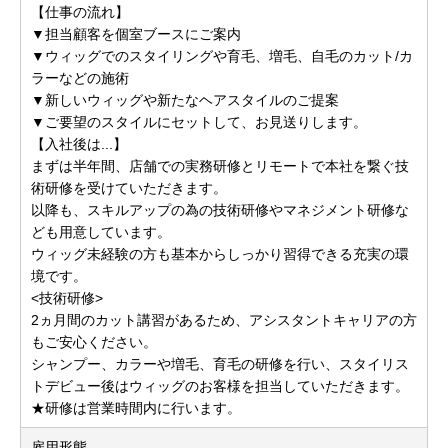
【仕事の流れ】
▼担当顧客を個室ブースにご案内
▼ウィッグでのスタイリングや育毛、増毛、自毛のカット/カ
ラーなどの施術
▼新しいウィッグや新たなヘアスタイルのご提案
▼ご要望のスタイルにセットして、お見送りします。
【入社後は...】
まずは半年間、店舗での実務研修とリモートで本社を繋ぐ技
術研修を受けていただきます。
以降も、スキルアップの為の技術研修やマネジメント研修な
ども用意しています。
ウィッグ未経験の方も基本からしっかり習得できる充実の環
境です。
<技術研修>
2ヵ月間のカット講習があるため、アシスタントキャリアの方
もご安心ください。
シャンプー、カラーや増毛、育毛の研修を行い、スタイリス
トデビュー後はウィッグのお客様を担当していただきます。
★研修は営業時間内に行います。
雇用形態