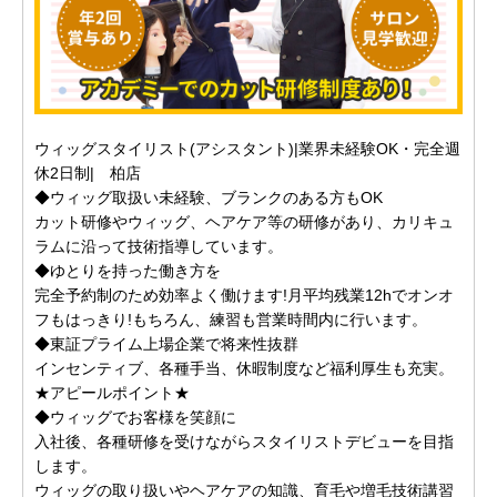
ウィッグスタイリスト(アシスタント)|業界未経験OK・完全週
休2日制| 柏店
◆ウィッグ取扱い未経験、ブランクのある方もOK
カット研修やウィッグ、ヘアケア等の研修があり、カリキュ
ラムに沿って技術指導しています。
◆ゆとりを持った働き方を
完全予約制のため効率よく働けます!月平均残業12hでオンオ
フもはっきり!もちろん、練習も営業時間内に行います。
◆東証プライム上場企業で将来性抜群
インセンティブ、各種手当、休暇制度など福利厚生も充実。
★アピールポイント★
◆ウィッグでお客様を笑顔に
入社後、各種研修を受けながらスタイリストデビューを目指
します。
ウィッグの取り扱いやヘアケアの知識、育毛や増毛技術講習