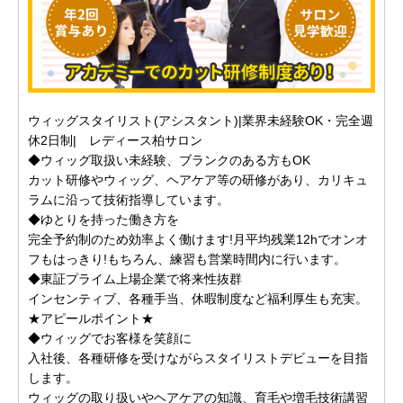
ウィッグスタイリスト(アシスタント)|業界未経験OK・完全週
休2日制| レディース柏サロン
◆ウィッグ取扱い未経験、ブランクのある方もOK
カット研修やウィッグ、ヘアケア等の研修があり、カリキュ
ラムに沿って技術指導しています。
◆ゆとりを持った働き方を
完全予約制のため効率よく働けます!月平均残業12hでオンオ
フもはっきり!もちろん、練習も営業時間内に行います。
◆東証プライム上場企業で将来性抜群
インセンティブ、各種手当、休暇制度など福利厚生も充実。
★アピールポイント★
◆ウィッグでお客様を笑顔に
入社後、各種研修を受けながらスタイリストデビューを目指
します。
ウィッグの取り扱いやヘアケアの知識、育毛や増毛技術講習