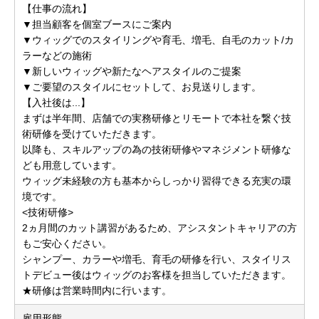
【仕事の流れ】
▼担当顧客を個室ブースにご案内
▼ウィッグでのスタイリングや育毛、増毛、自毛のカット/カ
ラーなどの施術
▼新しいウィッグや新たなヘアスタイルのご提案
▼ご要望のスタイルにセットして、お見送りします。
【入社後は...】
まずは半年間、店舗での実務研修とリモートで本社を繋ぐ技
術研修を受けていただきます。
以降も、スキルアップの為の技術研修やマネジメント研修な
ども用意しています。
ウィッグ未経験の方も基本からしっかり習得できる充実の環
境です。
<技術研修>
2ヵ月間のカット講習があるため、アシスタントキャリアの方
もご安心ください。
シャンプー、カラーや増毛、育毛の研修を行い、スタイリス
トデビュー後はウィッグのお客様を担当していただきます。
★研修は営業時間内に行います。
雇用形態