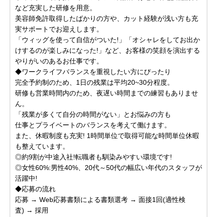
など充実した研修を用意。
美容師免許取得したばかりの方や、カット経験が浅い方も充
実サポートでお迎えします。
「ウィッグを使って自信がついた!」「オシャレをしてお出か
けするのが楽しみになった!」など、お客様の笑顔を演出する
やりがいのあるお仕事です。
◆ワークライフバランスを重視したい方にぴったり
完全予約制のため、1日の残業は平均20~30分程度。
研修も営業時間内のため、夜遅い時間までの練習もありませ
ん。
「残業が多くて自分の時間がない」とお悩みの方も
仕事とプライベートのバランスを考えて働けます。
また、休暇制度も充実! 1時間単位で取得可能な時間単位休暇
も整えています。
◎約9割が中途入社!転職者も馴染みやすい環境です!
◎女性60%:男性40%、20代～50代の幅広い年代のスタッフが
活躍中!
◆応募の流れ
応募 → Web応募書類による書類選考 → 面接1回(適性検
査) → 採用