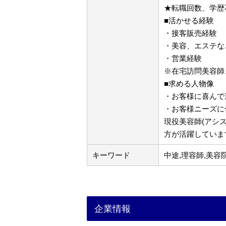
★転職回数、学歴
■活かせる経験
・接客販売経験
・美容、エステな
・営業経験
※在宅訪問美容師
■求める人物像
・お客様に喜んで
・お客様ニーズに
現役美容師(アシ
方が活躍していま
キーワード
中途,理容師,美容
企業情報