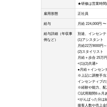
★研修は営業時間
雇用形態
正社員
給与
月給 224,000円 〜 
給与詳細（年収事
別途、インセンテ
例など）
(1)アシスタント
月給22万9000
(2)スタイリスト
月給＋歩合 25万
<(1)(2)共通>
●月給＋インセン
※上記に調整手当
インセンティブの
※経験や能力、配
◎試用期間6ヵ月
<がんばった分は
接客人数や売上金