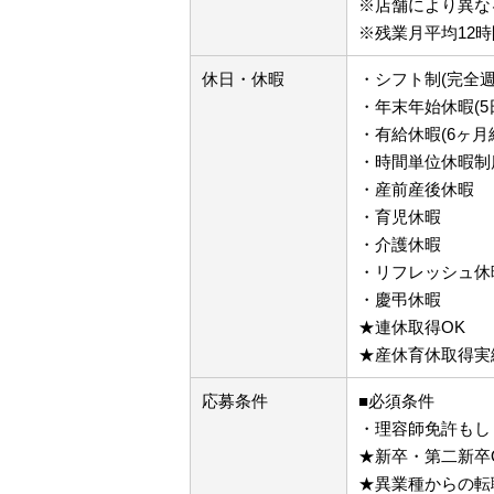
※店舗により異な
※残業月平均12時
休日・休暇
・シフト制(完全週
・年末年始休暇(5
・有給休暇(6ヶ月
・時間単位休暇制
・産前産後休暇
・育児休暇
・介護休暇
・リフレッシュ休暇
・慶弔休暇
★連休取得OK
★産休育休取得実
応募条件
■必須条件
・理容師免許もし
★新卒・第二新卒
★異業種からの転