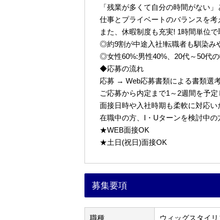
「残業が多くて自分の時間がない」
仕事とプライベートのバランスを考
また、休暇制度も充実! 1時間単位
◎約9割が中途入社!転職者も馴染み
◎女性60%:男性40%、20代～50
◆応募の流れ
応募 → Web応募書類による書類選考 
ご応募から内定まで1～2週間を予
面接日時や入社時期も柔軟に対応い
在職中の方、I・Uターンを検討中
★WEB面接OK
★土日(祝日)面接OK
募集要項
職種
ウィッグスタイリ