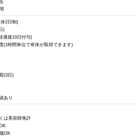
る
間
休2日制)
日)
経過後10日付与)
度(1時間単位で有休が取得できます)
(3日)
績あり
くは美容師免許
OK
職OK