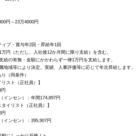
00円～23万4000円
ティブ・賞与年2回・昇給年1回
1万円（ただし、入社後12か月間に限り支給）を含む。
支給の有無・金額にかかわらず一律1万円を支給します。
属地域等により決定。実績、人事評価等に応じて年次昇給します。
あり（同条件）
イリスト（正社員）】
9円
インセン）：年間174,897円
スタイリスト（正社員）】
0円
インセン）：395,907円
給料にしっかり反映！>