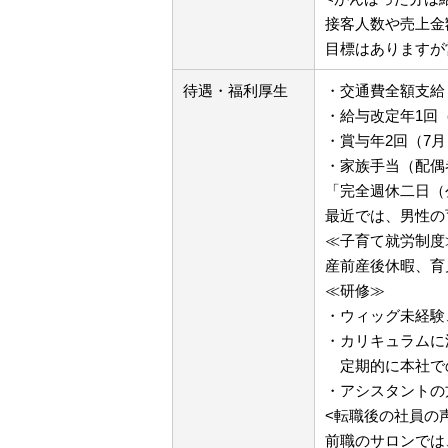
接客人数や売上金
目標はありますが
待遇・福利厚生
・交通費全額支給
・給与改定年1回
・賞与年2回（7月
・家族手当（配偶者
「完全週休二日（
最近では、男性の
≪子育て就労制度
産前産後休暇、育
≪研修≫
・ウィッグ未経験
・カリキュラムに
定期的に本社で
・アシスタントの
<転職後の社員の
前職のサロンでは