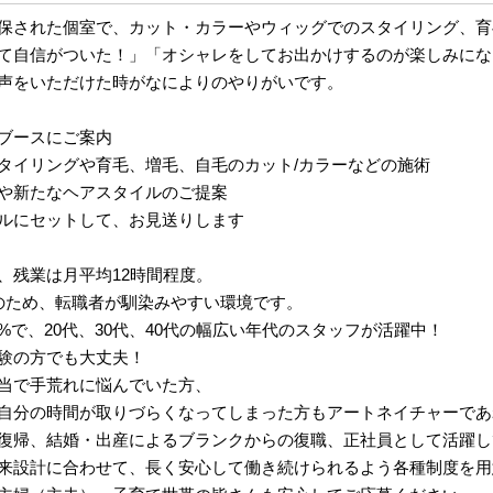
保された個室で、カット・カラーやウィッグでのスタイリング、育
て自信がついた！」「オシャレをしてお出かけするのが楽しみにな
声をいただけた時がなによりのやりがいです。
ブースにご案内
タイリングや育毛、増毛、自毛のカット/カラーなどの施術
や新たなヘアスタイルのご提案
ルにセットして、お見送りします
、残業は月平均12時間程度。
のため、転職者が馴染みやすい環境です。
0%で、20代、30代、40代の幅広い年代のスタッフが活躍中！
験の方でも大丈夫！
当で手荒れに悩んでいた方、
自分の時間が取りづらくなってしまった方もアートネイチャーであ
復帰、結婚・出産によるブランクからの復職、正社員として活躍し
来設計に合わせて、長く安心して働き続けられるよう各種制度を用