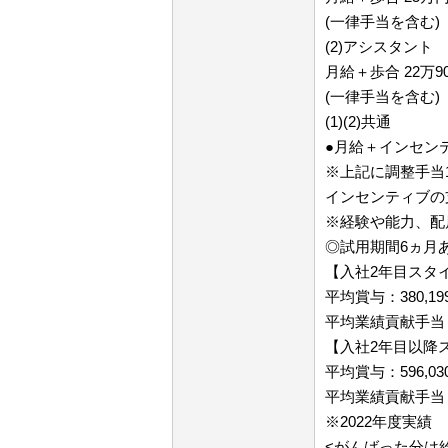
(一律手当を含む)
(2)アシスタント
月給＋歩合 22万90
(一律手当を含む)
(1)(2)共通
●月給＋インセン
※上記に調整手当
インセンティブの
※経験や能力、配
◎試用期間6ヵ月
【入社2年目スタ
平均賞与：380,19
平均業績貢献手当（
【入社2年目以降
平均賞与：596,03
平均業績貢献手当（
※2022年度実績
<がんばった分は