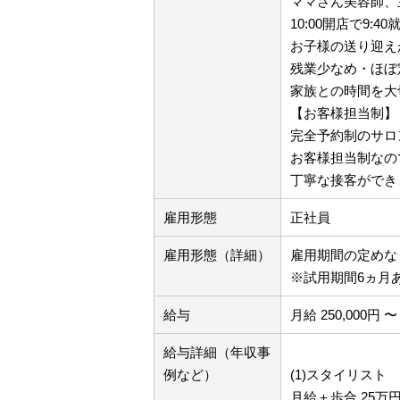
ママさん美容師、
10:00開店で9
お子様の送り迎え
残業少なめ・ほぼ
家族との時間を大
【お客様担当制】
完全予約制のサロ
お客様担当制なの
丁寧な接客ができ
雇用形態
正社員
雇用形態（詳細）
雇用期間の定め
※試用期間6ヵ月
給与
月給 250,000円 〜 
給与詳細（年収事
例など）
(1)スタイリスト
月給＋歩合 25万