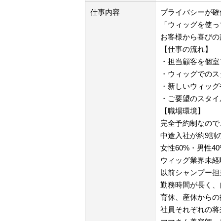
仕事内容
プライバシーが確
「ウィッグを使っ
お客様から喜びの
【仕事の流れ】
・担当顧客を個室
・ウィッグでのス
・新しいウィッグ
・ご要望のスタイ
【職場環境】
完全予約制なので
中途入社が約9割
女性60%・男性4
ウィッグ業界未経
以前シャンプー担
勤務時間が長く、
育休、産休からの
社員それぞれの将