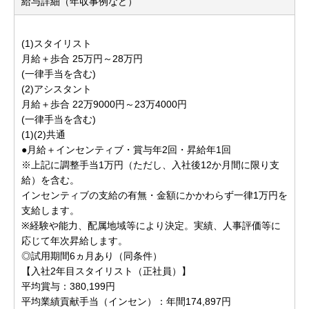
給与詳細（年収事例など）
(1)スタイリスト
月給＋歩合 25万円～28万円
(一律手当を含む)
(2)アシスタント
月給＋歩合 22万9000円～23万4000円
(一律手当を含む)
(1)(2)共通
●月給＋インセンティブ・賞与年2回・昇給年1回
※上記に調整手当1万円（ただし、入社後12か月間に限り支
給）を含む。
インセンティブの支給の有無・金額にかかわらず一律1万円を
支給します。
※経験や能力、配属地域等により決定。実績、人事評価等に
応じて年次昇給します。
◎試用期間6ヵ月あり（同条件）
【入社2年目スタイリスト（正社員）】
平均賞与：380,199円
平均業績貢献手当（インセン）：年間174,897円