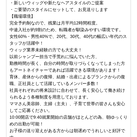
・新しいウィッグや新たなヘアスタイルのご提案
・ご要望のスタイルにセットして、お見送りします
【職場環境】
完全予約制なので、残業は月平均12時間程度。
中途入社が約9割のため、転職者が馴染みやすい環境です。
女性60%・男性40%で、20代、30代、40代の幅広い年代のス
タッフが活躍中！
ウィッグ業界未経験の方でも大丈夫！
以前シャンプー担当で手荒れに悩んでいた方、
勤務時間が長く、自分の時間が取りづらくなってしまった方
もアートネイチャーであれば活躍できる環境があります！
育休、産休からの復帰、結婚・出産によるブランクからの復
職、正社員として活躍しているメンバー多数！
社員それぞれの将来設計に合わせて、長く安心して働き続け
られるよう各種制度を用意しております。
ママさん美容師、主婦（主夫）、子育て世帯の皆さんも安心
してご応募ください。
10:00開店で9:40就業開始の店舗がほとんどの為、朝ゆっくり
めの出勤が可能！
お子様の送り迎えがある方からは朝遅めでうれしいと好評で