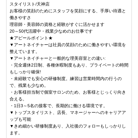
スタイリスト/天神店
お客様の笑顔のためにスタッフを笑顔にする、手厚い待遇と
働きやすさ
理容師・美容師の資格と経験がすぐに活かせます
20～50代活躍中・残業少なめのお仕事です
★アピールポイント★
▼アートネイチャーは社員の笑顔のために働きやすい環境を
整えています。
▼アートネイチャーと一般的な理美容室との違い:
・完全週休2日制、各種休暇制度もあり、プライベートの時間
もしっかり確保!
・未経験でも安心の研修制度。練習は営業時間内の行うの
で、残業も少なめ。
・お客様担当制で個室サロンのため、お客様とじっくり向き
合える。
・1日3～5名の接客で、長期的に働ける環境です。
▼トップスタイリスト、店長、マネージャーへのキャリアア
ップも可能
▼きめ細かい研修制度あり、入社後のフォローもしっかりし
ます。