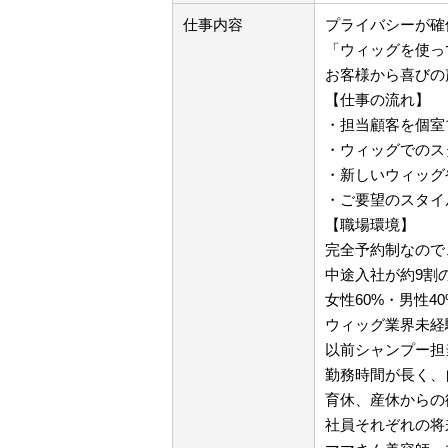
仕事内容
プライバシーが確
「ウィッグを使っ
お客様から喜びの
【仕事の流れ】
・担当顧客を個室
・ウィッグでのス
・新しいウィッグ
・ご要望のスタイ
【職場環境】
完全予約制なので
中途入社が約9割
女性60%・男性4
ウィッグ業界未経
以前シャンプー担
勤務時間が長く、
育休、産休からの
社員それぞれの将