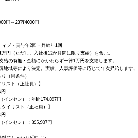
00円～23万4000円
ティブ・賞与年2回・昇給年1回
1万円（ただし、入社後12か月間に限り支給）を含む。
支給の有無・金額にかかわらず一律1万円を支給します。
属地域等により決定。実績、人事評価等に応じて年次昇給します。
あり（同条件）
イリスト（正社員）】
9円
インセン）：年間174,897円
スタイリスト（正社員）】
0円
インセン）：395,907円
給料にしっかり反映！>