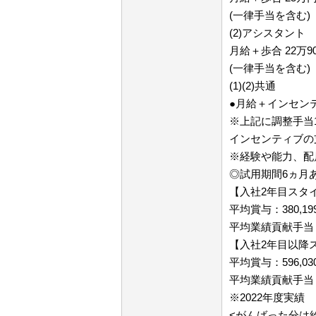
(一律手当を含む)
(2)アシスタント
月給＋歩合 22万90
(一律手当を含む)
(1)(2)共通
●月給＋インセン
※上記に調整手当
インセンティブの
※経験や能力、配
◎試用期間6ヵ月
【入社2年目スタ
平均賞与：380,19
平均業績貢献手当（
【入社2年目以降
平均賞与：596,03
平均業績貢献手当（
※2022年度実績
<がんばった分は