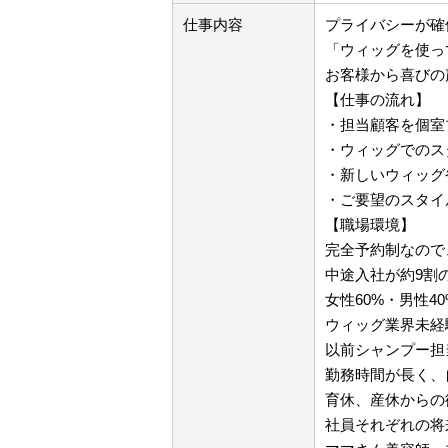
仕事内容
プライバシーが確
「ウィッグを使っ
お客様から喜びの
【仕事の流れ】
・担当顧客を個室
・ウィッグでのス
・新しいウィッグ
・ご要望のスタイ
【職場環境】
完全予約制なので
中途入社が約9割
女性60%・男性4
ウィッグ業界未経
以前シャンプー担
勤務時間が長く、
育休、産休からの
社員それぞれの将