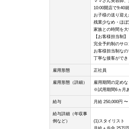
ママさん美容師、
10:00開店で9
お子様の送り迎え
残業少なめ・ほぼ
家族との時間を大
【お客様担当制】
完全予約制のサロ
お客様担当制なの
丁寧な接客ができ
雇用形態
正社員
雇用形態（詳細）
雇用期間の定め
※試用期間6ヵ月
給与
月給 250,000円 〜 
給与詳細（年収事
例など）
(1)スタイリスト
月給＋歩合 25万