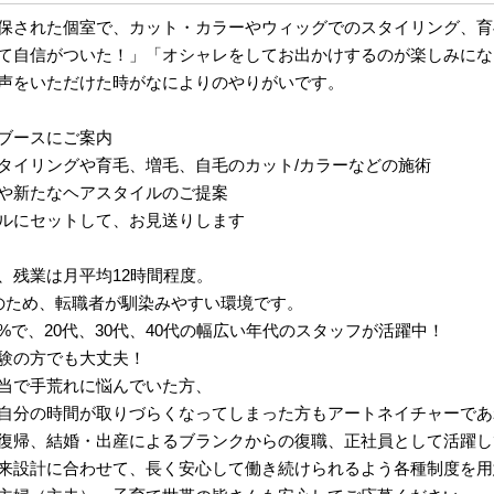
保された個室で、カット・カラーやウィッグでのスタイリング、育
て自信がついた！」「オシャレをしてお出かけするのが楽しみにな
声をいただけた時がなによりのやりがいです。
ブースにご案内
タイリングや育毛、増毛、自毛のカット/カラーなどの施術
や新たなヘアスタイルのご提案
ルにセットして、お見送りします
、残業は月平均12時間程度。
のため、転職者が馴染みやすい環境です。
0%で、20代、30代、40代の幅広い年代のスタッフが活躍中！
験の方でも大丈夫！
当で手荒れに悩んでいた方、
自分の時間が取りづらくなってしまった方もアートネイチャーであ
復帰、結婚・出産によるブランクからの復職、正社員として活躍し
来設計に合わせて、長く安心して働き続けられるよう各種制度を用