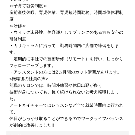
≪子育て就労制度≫
産前産後休暇、育児休業、育児短時間勤務、時間単位休暇制
度
≪研修≫
・ウィッグ未経験、美容師としてブランクのある方も安心の
研修制度
・カリキュラムに沿って、勤務時間内に店舗で練習をしま
す。
定期的に本社での技術研修（リモート）を行い、しっかり
フォローアップします。
・アシスタントの方には2ヵ月間のカット講習があります。
<転職後の社員の声>
前職のサロンでは、時間外練習や休日出勤が多く
技術が身についても、長く続けられないと考え転職しまし
た。
アートネイチャーではレッスンなど全て就業時間内に行われ
て、
休日がしっかり取ることができるのでワークライフバランス
が劇的に改善しました!!