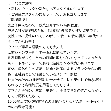
ラーなどの施術
・新しいウィッグや新たなヘアスタイルのご提案
・ご要望のスタイルにセットして、お見送りします
【職場環境】
完全予約制なので、残業は月平均12時間程度。
中途入社が約9割のため、転職者が馴染みやすい環境です。
女性60%・男性40%で、20代、30代、40代の幅広い年代のス
タッフが活躍中！
ウィッグ業界未経験の方でも大丈夫！
以前シャンプー担当で手荒れに悩んでいた方、
勤務時間が長く、自分の時間が取りづらくなってしまった方
もアートネイチャーであれば活躍できる環境があります！
育休、産休からの復帰、結婚・出産によるブランクからの復
職、正社員として活躍しているメンバー多数！
社員それぞれの将来設計に合わせて、長く安心して働き続け
られるよう各種制度を用意しております。
ママさん美容師、主婦（主夫）、子育て世帯の皆さんも安心
してご応募ください。
10:00開店で9:40就業開始の店舗がほとんどの為、朝ゆっくり
めの出勤が可能！