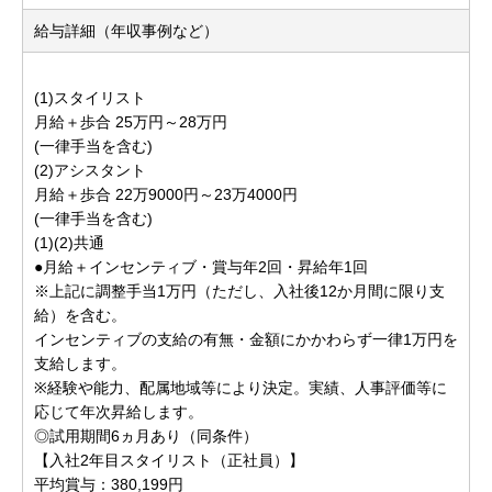
給与詳細（年収事例など）
(1)スタイリスト
月給＋歩合 25万円～28万円
(一律手当を含む)
(2)アシスタント
月給＋歩合 22万9000円～23万4000円
(一律手当を含む)
(1)(2)共通
●月給＋インセンティブ・賞与年2回・昇給年1回
※上記に調整手当1万円（ただし、入社後12か月間に限り支
給）を含む。
インセンティブの支給の有無・金額にかかわらず一律1万円を
支給します。
※経験や能力、配属地域等により決定。実績、人事評価等に
応じて年次昇給します。
◎試用期間6ヵ月あり（同条件）
【入社2年目スタイリスト（正社員）】
平均賞与：380,199円