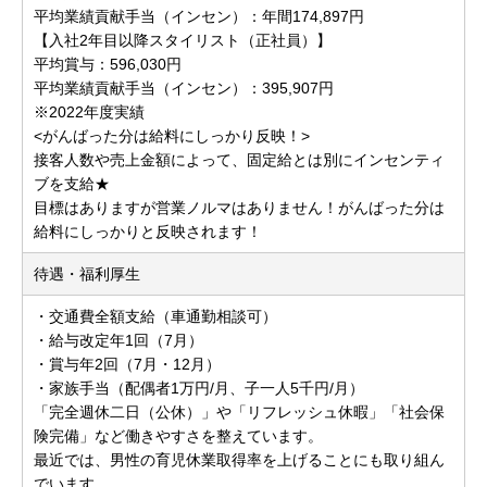
平均業績貢献手当（インセン）：年間174,897円
【入社2年目以降スタイリスト（正社員）】
平均賞与：596,030円
平均業績貢献手当（インセン）：395,907円
※2022年度実績
<がんばった分は給料にしっかり反映！>
接客人数や売上金額によって、固定給とは別にインセンティ
ブを支給★
目標はありますが営業ノルマはありません！がんばった分は
給料にしっかりと反映されます！
待遇・福利厚生
・交通費全額支給（車通勤相談可）
・給与改定年1回（7月）
・賞与年2回（7月・12月）
・家族手当（配偶者1万円/月、子一人5千円/月）
「完全週休二日（公休）」や「リフレッシュ休暇」「社会保
険完備」など働きやすさを整えています。
最近では、男性の育児休業取得率を上げることにも取り組ん
でいます。