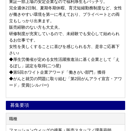
東証一部上場の安定企業なので福利厚生もバッチリ。
完全週休2日制、夏期冬期休暇、育児短縮勤務制度など、女性
が働きやすい環境を第一に考えており、プライベートとの両
立もしっかり出来ます。
販売経験のない方も大丈夫。
研修制度が充実しているので、未経験でも安心して始められ
るお仕事です。
女性を美しくすることに喜びを感じられる方、是非ご応募下
さい♪
◆厚生労働省が定める女性活躍推進法に基く企業として「え
るぼし」認定を取得(二つ星)
◆第5回ホワイト企業アワード「働きがい部門」獲得
◆がんと就労の問題に取り組む「第2回がんアライ宣言・アワ
ード」受賞(シルバー)
募集要項
職種
ファッションウィッグの接客・販売スタッフ／理美容師