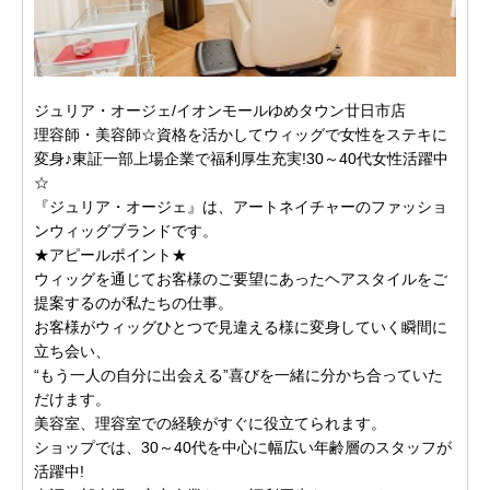
ジュリア・オージェ/イオンモールゆめタウン廿日市店
理容師・美容師☆資格を活かしてウィッグで女性をステキに
変身♪東証一部上場企業で福利厚生充実!30～40代女性活躍中
☆
『ジュリア・オージェ』は、アートネイチャーのファッショ
ンウィッグブランドです。
★アピールポイント★
ウィッグを通じてお客様のご要望にあったヘアスタイルをご
提案するのが私たちの仕事。
お客様がウィッグひとつで見違える様に変身していく瞬間に
立ち会い、
“もう一人の自分に出会える”喜びを一緒に分かち合っていた
だけます。
美容室、理容室での経験がすぐに役立てられます。
ショップでは、30～40代を中心に幅広い年齢層のスタッフが
活躍中!