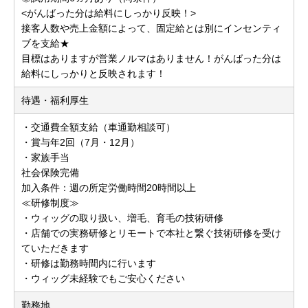
<がんばった分は給料にしっかり反映！>
接客人数や売上金額によって、固定給とは別にインセンティ
ブを支給★
目標はありますが営業ノルマはありません！がんばった分は
給料にしっかりと反映されます！
待遇・福利厚生
・交通費全額支給（車通勤相談可）
・賞与年2回（7月・12月）
・家族手当
社会保険完備
加入条件：週の所定労働時間20時間以上
≪研修制度≫
・ウィッグの取り扱い、増毛、育毛の技術研修
・店舗での実務研修とリモートで本社と繋ぐ技術研修を受け
ていただきます
・研修は勤務時間内に行います
・ウィッグ未経験でもご安心ください
勤務地