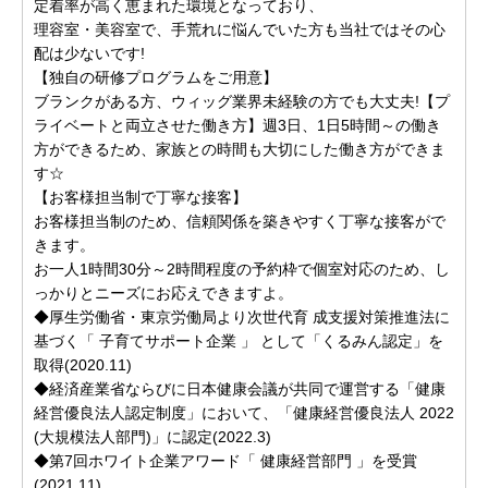
定着率が高く恵まれた環境となっており、
理容室・美容室で、手荒れに悩んでいた方も当社ではその心
配は少ないです!
【独自の研修プログラムをご用意】
ブランクがある方、ウィッグ業界未経験の方でも大丈夫!【プ
ライベートと両立させた働き方】週3日、1日5時間～の働き
方ができるため、家族との時間も大切にした働き方ができま
す☆
【お客様担当制で丁寧な接客】
お客様担当制のため、信頼関係を築きやすく丁寧な接客がで
きます。
お一人1時間30分～2時間程度の予約枠で個室対応のため、し
っかりとニーズにお応えできますよ。
◆厚生労働省・東京労働局より次世代育 成支援対策推進法に
基づく「 子育てサポート企業 」 として「くるみん認定」を
取得(2020.11)
◆経済産業省ならびに日本健康会議が共同で運営する「健康
経営優良法人認定制度」において、「健康経営優良法人 2022
(大規模法人部門)」に認定(2022.3)
◆第7回ホワイト企業アワード「 健康経営部門 」を受賞
(2021.11)