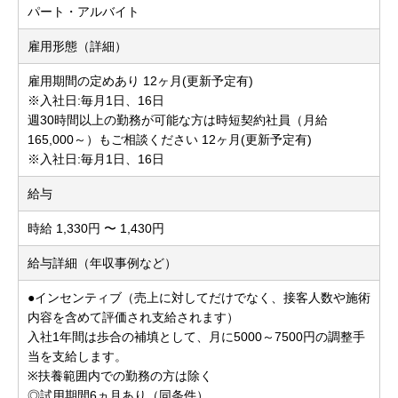
パート・アルバイト
雇用形態（詳細）
雇用期間の定めあり 12ヶ月(更新予定有)
※入社日:毎月1日、16日
週30時間以上の勤務が可能な方は時短契約社員（月給
165,000～）もご相談ください 12ヶ月(更新予定有)
※入社日:毎月1日、16日
給与
時給 1,330円 〜 1,430円
給与詳細（年収事例など）
●インセンティブ（売上に対してだけでなく、接客人数や施術
内容を含めて評価され支給されます）
入社1年間は歩合の補填として、月に5000～7500円の調整手
当を支給します。
※扶養範囲内での勤務の方は除く
◎試用期間6ヵ月あり（同条件）