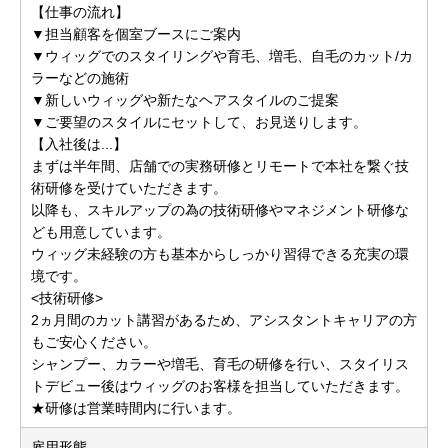
【仕事の流れ】
▼担当顧客を個室ブースにご案内
▼ウィッグでのスタイリングや育毛、増毛、自毛のカット/カ
ラーなどの施術
▼新しいウィッグや新たなヘアスタイルのご提案
▼ご要望のスタイルにセットして、お見送りします。
【入社後は...】
まずは半年間、店舗での実務研修とリモートで本社を繋ぐ技
術研修を受けていただきます。
以降も、スキルアップの為の技術研修やマネジメント研修な
ども用意しています。
ウィッグ未経験の方も基本からしっかり習得できる充実の環
境です。
<技術研修>
2ヵ月間のカット講習があるため、アシスタントキャリアの方
もご安心ください。
シャンプー、カラーや増毛、育毛の研修を行い、スタイリス
トデビュー後はウィッグのお客様を担当していただきます。
★研修は営業時間内に行います。
雇用形態