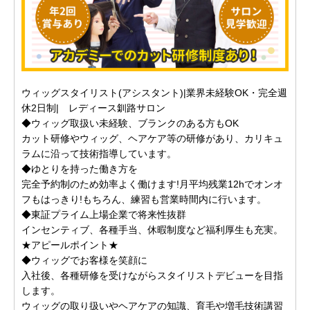
ウィッグスタイリスト(アシスタント)|業界未経験OK・完全週
休2日制| レディース釧路サロン
◆ウィッグ取扱い未経験、ブランクのある方もOK
カット研修やウィッグ、ヘアケア等の研修があり、カリキュ
ラムに沿って技術指導しています。
◆ゆとりを持った働き方を
完全予約制のため効率よく働けます!月平均残業12hでオンオ
フもはっきり!もちろん、練習も営業時間内に行います。
◆東証プライム上場企業で将来性抜群
インセンティブ、各種手当、休暇制度など福利厚生も充実。
★アピールポイント★
◆ウィッグでお客様を笑顔に
入社後、各種研修を受けながらスタイリストデビューを目指
します。
ウィッグの取り扱いやヘアケアの知識、育毛や増毛技術講習