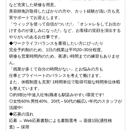
など充実した研修を用意。
美容師免許取得したばかりの方や、カット経験が浅い方も充
実サポートでお迎えします。
「ウィッグを使って自信がついた!」「オシャレをしてお出か
けするのが楽しみになった!」など、お客様の笑顔を演出する
やりがいのあるお仕事です。
◆ワークライフバランスを重視したい方にぴったり
完全予約制のため、1日の残業は平均20~30分程度。
研修も営業時間内のため、夜遅い時間までの練習もありませ
ん。
「残業が多くて自分の時間がない」とお悩みの方も
仕事とプライベートのバランスを考えて働けます。
また、休暇制度も充実! 1時間単位で取得可能な時間単位休暇
も整えています。
◎約9割が中途入社!転職者も馴染みやすい環境です!
◎女性60%:男性40%、20代～50代の幅広い年代のスタッフが
活躍中!
◆応募の流れ
応募 → Web応募書類による書類選考 → 面接1回(適性検
査) → 採用