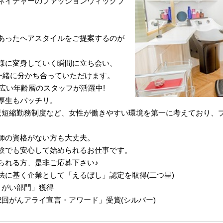
ネイチャーのファッションウィッグブ
あったヘアスタイルをご提案するのが
様に変身していく瞬間に立ち会い、
一緒に分かち合っていただけます。
幅広い年齢層のスタッフが活躍中!
厚生もバッチリ。
児短縮勤務制度など、女性が働きやすい環境を第一に考えており、
師の資格がない方も大丈夫。
験でも安心して始められるお仕事です。
られる方、是非ご応募下さい♪
法に基く企業として「えるぼし」認定を取得(二つ星)
きがい部門」獲得
回がんアライ宣言・アワード」受賞(シルバー)