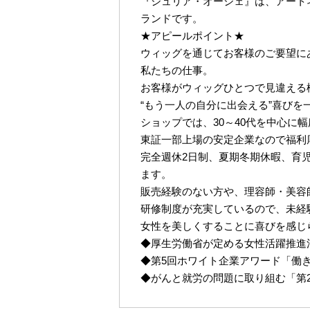
『ジュリア・オージェ』は、アート
ランドです。
★アピールポイント★
ウィッグを通じてお客様のご要望に
私たちの仕事。
お客様がウィッグひとつで見違える
“もう一人の自分に出会える”喜びを
ショップでは、30～40代を中心に
東証一部上場の安定企業なので福利
完全週休2日制、夏期冬期休暇、育
ます。
販売経験のない方や、理容師・美容
研修制度が充実しているので、未経
女性を美しくすることに喜びを感じ
◆厚生労働省が定める女性活躍推進
◆第5回ホワイト企業アワード「働
◆がんと就労の問題に取り組む「第2