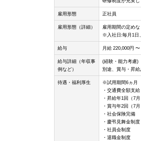
研修制度が充実し
雇用形態
正社員
雇用形態（詳細）
雇用期間の定め
※入社日:毎月1日
給与
月給 220,000円 〜 
給与詳細（年収事
(経験・能力考慮)
例など）
別途、賞与・昇給
待遇・福利厚生
※試用期間6ヵ月
・交通費全額支給
・昇給年1回（7月
・賞与年2回（7月
・社会保険完備
・慶弔見舞金制度
・社員会制度
・退職金制度