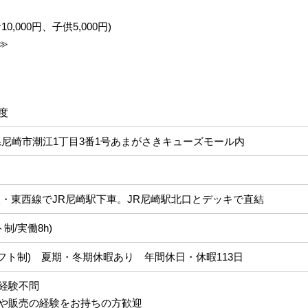
,000円、子供5,000円)
≫
度
 兵庫県尼崎市潮江1丁目3番1号あまがさきキューズモール内
線・東西線でJR尼崎駅下車。JR尼崎駅北口とデッキで直結
フト制/実働8h)
フト制) 夏期・冬期休暇あり 年間休日・休暇113日
経験不問
や販売の経験をお持ちの方歓迎