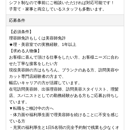
シフト制なので事前にご相談いただければ対応可能です！
子育て・家事と両立しているスタッフも多数います。
応募条件
【必須条件】
理容師免許もしくは美容師免許
★理・美容室での実務経験、1年以上
【求める人物像】
お客様に喜んで頂ける仕事をしたい方、お客様ニーズに合わ
せた丁寧な接客をしたい方
現役美容師の方はもちろん、ブランクのある方、訪問美容や
カット専門店経験者の方まで、
幅広いキャリアの方が活躍しています。
在宅訪問美容師、出張理容師、訪問美容スタイリスト、理髪
店、スパニストとしての勤務経験がある方もご応募お待ちし
ています。
▼転職をご検討中の方へ
・体力面や福利厚生面で理美容師を続けることに不安を感じ
ている方
・充実の福利厚生と1日5名弱の完全予約制で残業も少なくオ