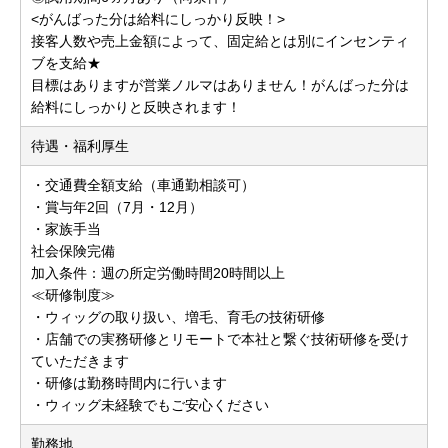
<がんばった分は給料にしっかり反映！>
接客人数や売上金額によって、固定給とは別にインセンティ
ブを支給★
目標はありますが営業ノルマはありません！がんばった分は
給料にしっかりと反映されます！
待遇・福利厚生
・交通費全額支給（車通勤相談可）
・賞与年2回（7月・12月）
・家族手当
社会保険完備
加入条件：週の所定労働時間20時間以上
≪研修制度≫
・ウィッグの取り扱い、増毛、育毛の技術研修
・店舗での実務研修とリモートで本社と繋ぐ技術研修を受け
ていただきます
・研修は勤務時間内に行います
・ウィッグ未経験でもご安心ください
勤務地