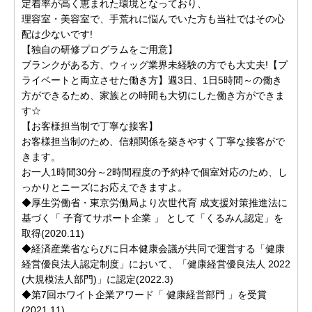
定着率が高く恵まれた環境となっており、
理容室・美容室で、手荒れに悩んでいた方も当社ではその心
配は少ないです!
【独自の研修プログラムをご用意】
ブランクがある方、ウィッグ業界未経験の方でも大丈夫!【プ
ライベートと両立させた働き方】週3日、1日5時間～の働き
方ができるため、家族との時間も大切にした働き方ができま
す☆
【お客様担当制で丁寧な接客】
お客様担当制のため、信頼関係を築きやすく丁寧な接客がで
きます。
お一人1時間30分～2時間程度の予約枠で個室対応のため、し
っかりとニーズにお応えできますよ。
◆厚生労働省・東京労働局より次世代育 成支援対策推進法に
基づく「 子育てサポート企業 」 として「くるみん認定」を
取得(2020.11)
◆経済産業省ならびに日本健康会議が共同で運営する「健康
経営優良法人認定制度」において、「健康経営優良法人 2022
(大規模法人部門)」に認定(2022.3)
◆第7回ホワイト企業アワード「 健康経営部門 」を受賞
(2021.11)