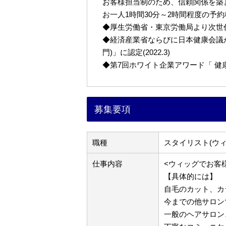
お客様担当制のため、信頼関係を築
お一人1時間30分～2時間程度の予
◆厚生労働省・東京労働局より次世代育
◆経済産業省ならびに日本健康会議が
門)」に認定(2022.3)
◆第7回ホワイト企業アワード「 健康経営
募集要項
職種
スタイリスト(ウ
仕事内容
<ウィッグでお客
【具体的には】
自毛のカット、カ
今までの他サロン
一般のヘアサロン