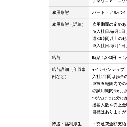
丁寧なコミュニケ
雇用形態
パート・アルバイ
雇用形態（詳細）
雇用期間の定めあり
※入社日:毎月1日
週30時間以上の勤
※入社日:毎月1日
給与
時給 1,380円 〜 1
給与詳細（年収事
●インセンティブ
例など）
入社1年間は歩合の
※扶養範囲内での
◎試用期間6ヵ月
<がんばった分は
接客人数や売上金
目標はありますが
待遇・福利厚生
・交通費全額支給