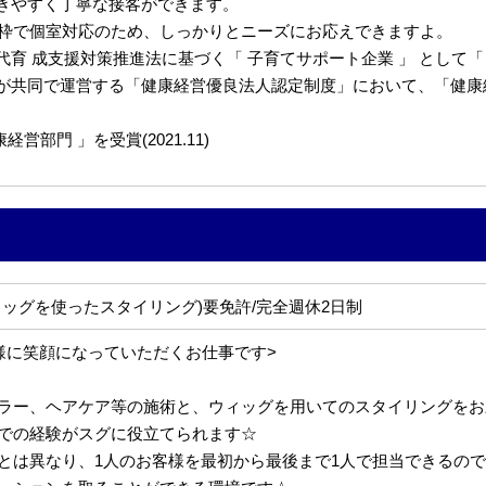
きやすく丁寧な接客ができます。
約枠で個室対応のため、しっかりとニーズにお応えできますよ。
 成支援対策推進法に基づく「 子育てサポート企業 」 として「くるみ
共同で運営する「健康経営優良法人認定制度」において、「健康経営優
部門 」を受賞(2021.11)
ィッグを使ったスタイリング)要免許/完全週休2日制
様に笑顔になっていただくお仕事です>
ラー、ヘアケア等の施術と、ウィッグを用いてのスタイリングをお
での経験がスグに役立てられます☆
とは異なり、1人のお客様を最初から最後まで1人で担当できるの