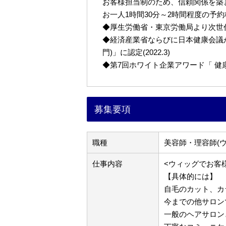
お客様担当制のため、信頼関係を築
お一人1時間30分～2時間程度の予
◆厚生労働省・東京労働局より次世代育
◆経済産業省ならびに日本健康会議が
門)」に認定(2022.3)
◆第7回ホワイト企業アワード「 健康経営
募集要項
職種
美容師・理容師(
仕事内容
<ウィッグでお客
【具体的には】
自毛のカット、カ
今までの他サロン
一般のヘアサロン