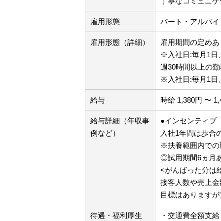
丁寧なコミュニケ
雇用形態
パート・アルバイ
雇用形態（詳細）
雇用期間の定めあり
※入社日:毎月1日
週30時間以上の勤
※入社日:毎月1日
給与
時給 1,380円 〜 1
給与詳細（年収事
●インセンティブ
例など）
入社1年間は歩合の
※扶養範囲内での
◎試用期間6ヵ月
<がんばった分は
接客人数や売上金
目標はありますが
待遇・福利厚生
・交通費全額支給