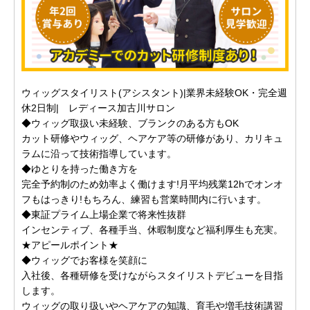
ウィッグスタイリスト(アシスタント)|業界未経験OK・完全週
休2日制| レディース加古川サロン
◆ウィッグ取扱い未経験、ブランクのある方もOK
カット研修やウィッグ、ヘアケア等の研修があり、カリキュ
ラムに沿って技術指導しています。
◆ゆとりを持った働き方を
完全予約制のため効率よく働けます!月平均残業12hでオンオ
フもはっきり!もちろん、練習も営業時間内に行います。
◆東証プライム上場企業で将来性抜群
インセンティブ、各種手当、休暇制度など福利厚生も充実。
★アピールポイント★
◆ウィッグでお客様を笑顔に
入社後、各種研修を受けながらスタイリストデビューを目指
します。
ウィッグの取り扱いやヘアケアの知識、育毛や増毛技術講習