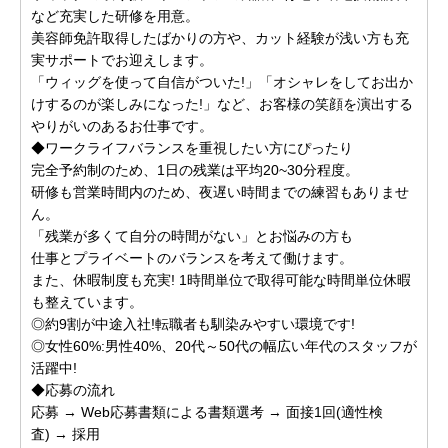
など充実した研修を用意。
美容師免許取得したばかりの方や、カット経験が浅い方も充
実サポートでお迎えします。
「ウィッグを使って自信がついた!」「オシャレをしてお出か
けするのが楽しみになった!」など、お客様の笑顔を演出する
やりがいのあるお仕事です。
◆ワークライフバランスを重視したい方にぴったり
完全予約制のため、1日の残業は平均20~30分程度。
研修も営業時間内のため、夜遅い時間までの練習もありませ
ん。
「残業が多くて自分の時間がない」とお悩みの方も
仕事とプライベートのバランスを考えて働けます。
また、休暇制度も充実! 1時間単位で取得可能な時間単位休暇
も整えています。
◎約9割が中途入社!転職者も馴染みやすい環境です!
◎女性60%:男性40%、20代～50代の幅広い年代のスタッフが
活躍中!
◆応募の流れ
応募 → Web応募書類による書類選考 → 面接1回(適性検
査) → 採用