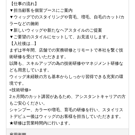
【仕事の流れ】
▼担当顧客を個室ブースにご案内
▼ウィッグでのスタイリングや育毛、増毛、自毛のカット/カ
ラーなどの施術
▼新しいウィッグや新たなヘアスタイルのご提案
▼ご要望のスタイルにセットして、お見送りします。
【入社後は...】
まずは半年間、店舗での実務研修とリモートで本社を繋ぐ技
術研修を受けていただきます。
以降も、スキルアップの為の技術研修やマネジメント研修な
ども用意しています。
ウィッグ未経験の方も基本からしっかり習得できる充実の環
境です。
<技術研修>
2ヵ月間のカット講習があるため、アシスタントキャリアの方
もご安心ください。
シャンプー、カラーや増毛、育毛の研修を行い、スタイリス
トデビュー後はウィッグのお客様を担当していただきます。
★研修は営業時間内に行います。
雇用形態