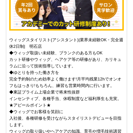
ウィッグスタイリスト(アシスタント)|業界未経験OK・完全週
休2日制| 明石店
◆ウィッグ取扱い未経験、ブランクのある方もOK
カット研修やウィッグ、ヘアケア等の研修があり、カリキュ
ラムに沿って技術指導しています。
◆ゆとりを持った働き方を
完全予約制のため効率よく働けます!月平均残業12hでオンオ
フもはっきり!もちろん、練習も営業時間内に行います。
◆東証プライム上場企業で将来性抜群
インセンティブ、各種手当、休暇制度など福利厚生も充実。
★アピールポイント★
◆ウィッグでお客様を笑顔に
入社後、各種研修を受けながらスタイリストデビューを目指
します。
ウィッグの取り扱いやヘアケアの知識、育毛や増毛技術講習