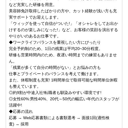
など充実した研修を用意。
美容師免許取得したばかりの方や、カット経験が浅い方も充
実サポートでお迎えします。
「ウィッグを使って自信がついた!」「オシャレをしてお出か
けするのが楽しみになった!」など、お客様の笑顔を演出する
やりがいのあるお仕事です。
◆ワークライフバランスを重視したい方にぴったり
完全予約制のため、1日の残業は平均20~30分程度。
研修も営業時間内のため、夜遅い時間までの練習もありませ
ん。
「残業が多くて自分の時間がない」とお悩みの方も
仕事とプライベートのバランスを考えて働けます。
また、休暇制度も充実! 1時間単位で取得可能な時間単位休暇
も整えています。
◎約9割が中途入社!転職者も馴染みやすい環境です!
◎女性60%:男性40%、20代～50代の幅広い年代のスタッフが
活躍中!
◆応募の流れ
応募 → Web応募書類による書類選考 → 面接1回(適性検
査) → 採用