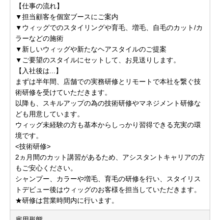
【仕事の流れ】
▼担当顧客を個室ブースにご案内
▼ウィッグでのスタイリングや育毛、増毛、自毛のカット/カ
ラーなどの施術
▼新しいウィッグや新たなヘアスタイルのご提案
▼ご要望のスタイルにセットして、お見送りします。
【入社後は...】
まずは半年間、店舗での実務研修とリモートで本社を繋ぐ技
術研修を受けていただきます。
以降も、スキルアップの為の技術研修やマネジメント研修な
ども用意しています。
ウィッグ未経験の方も基本からしっかり習得できる充実の環
境です。
<技術研修>
2ヵ月間のカット講習があるため、アシスタントキャリアの方
もご安心ください。
シャンプー、カラーや増毛、育毛の研修を行い、スタイリス
トデビュー後はウィッグのお客様を担当していただきます。
★研修は営業時間内に行います。
雇用形態