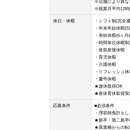
※店舗により異な
※残業月平均12時
休日・休暇
・シフト制(完全週
・年末年始休暇(5
・有給休暇(6ヶ月
・時間単位休暇制
・産前産後休暇
・育児休暇
・介護休暇
・リフレッシュ休暇
・慶弔休暇
★連休取得OK
★産休育休取得実
応募条件
■必須条件
・理容師免許もし
★新卒・第二新卒
★異業種からの転