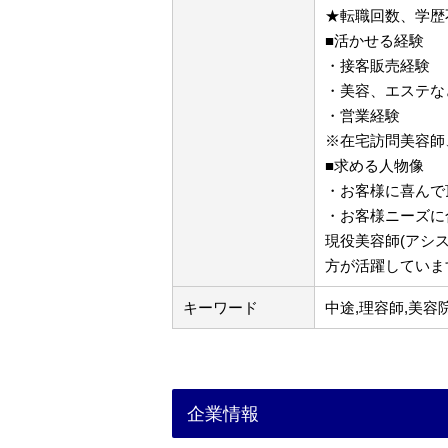
★転職回数、学歴
■活かせる経験
・接客販売経験
・美容、エステな
・営業経験
※在宅訪問美容師
■求める人物像
・お客様に喜んで
・お客様ニーズに
現役美容師(アシ
方が活躍していま
キーワード
中途,理容師,美容
企業情報