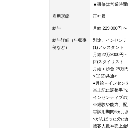
★研修は営業時間
雇用形態
正社員
給与
月給 229,000円 〜 
給与詳細（年収事
別途、インセンテ
例など）
(1)アシスタント
月給22万9000
(2)スタイリスト
月給＋歩合 25万
<(1)(2)共通>
●月給＋インセン
※上記に調整手当
インセンティブの
※経験や能力、配
◎試用期間6ヵ月
<がんばった分は
接客人数や売上金