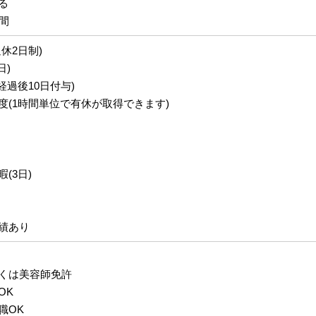
る
間
休2日制)
日)
経過後10日付与)
度(1時間単位で有休が取得できます)
(3日)
績あり
くは美容師免許
OK
職OK