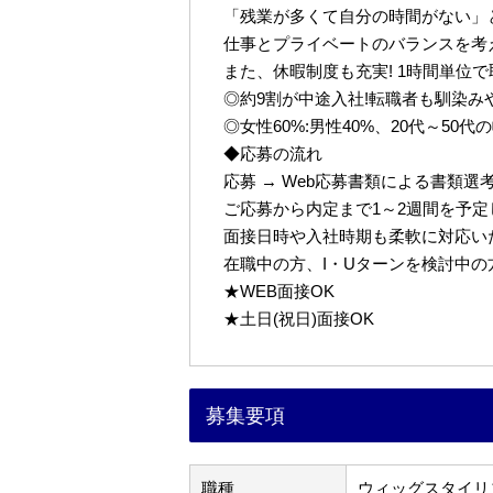
「残業が多くて自分の時間がない」
仕事とプライベートのバランスを考
また、休暇制度も充実! 1時間単位
◎約9割が中途入社!転職者も馴染み
◎女性60%:男性40%、20代～50
◆応募の流れ
応募 → Web応募書類による書類選考 
ご応募から内定まで1～2週間を予
面接日時や入社時期も柔軟に対応い
在職中の方、I・Uターンを検討中
★WEB面接OK
★土日(祝日)面接OK
募集要項
職種
ウィッグスタイリ