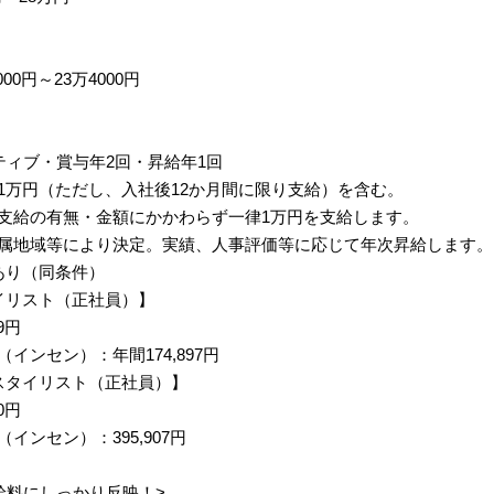
00円～23万4000円
ティブ・賞与年2回・昇給年1回
1万円（ただし、入社後12か月間に限り支給）を含む。
支給の有無・金額にかかわらず一律1万円を支給します。
属地域等により決定。実績、人事評価等に応じて年次昇給します。
あり（同条件）
イリスト（正社員）】
9円
インセン）：年間174,897円
スタイリスト（正社員）】
0円
インセン）：395,907円
給料にしっかり反映！>