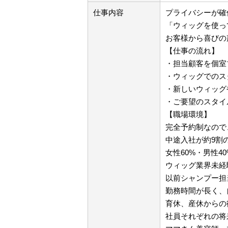
仕事内容
プライバシーが確
「ウィッグを使っ
お客様から喜びの
【仕事の流れ】
・担当顧客を個室
・ウィッグでのス
・新しいウィッグ
・ご要望のスタイ
【職場環境】
完全予約制なので
中途入社が約9割
女性60%・男性4
ウィッグ業界未経
以前シャンプー担
勤務時間が長く、
育休、産休からの
社員それぞれの将