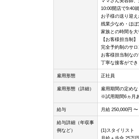
ママさん美容師、
10:00開店で9
お子様の送り迎え
残業少なめ・ほぼ
家族との時間を大
【お客様担当制】
完全予約制のサロ
お客様担当制なの
丁寧な接客ができ
雇用形態
正社員
雇用形態（詳細）
雇用期間の定め
※試用期間6ヵ月
給与
月給 250,000円 〜 
給与詳細（年収事
例など）
(1)スタイリスト
月給＋歩合 25万