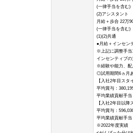
(一律手当を含む)
(2)アシスタント
月給＋歩合 22万90
(一律手当を含む)
(1)(2)共通
●月給＋インセン
※上記に調整手当
インセンティブの
※経験や能力、配
◎試用期間6ヵ月
【入社2年目スタ
平均賞与：380,19
平均業績貢献手当（
【入社2年目以降
平均賞与：596,03
平均業績貢献手当（
※2022年度実績
<がんばった分は