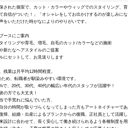
保された個室で、カット・カラーやウィッグでのスタイリング、育
て自信がついた！」「オシャレをしてお出かけするのが楽しみにな
声をいただけた時がなによりのやりがいです。
ブースにご案内
タイリングや育毛、増毛、自毛のカット/カラーなどの施術
や新たなヘアスタイルのご提案
ルにセットして、お見送りします
、残業は月平均12時間程度。
のため、転職者が馴染みやすい環境です。
0%で、20代、30代、40代の幅広い年代のスタッフが活躍中！
験の方でも大丈夫！
当で手荒れに悩んでいた方、
自分の時間が取りづらくなってしまった方もアートネイチャーであ
復帰、結婚・出産によるブランクからの復職、正社員として活躍し
来設計に合わせて、長く安心して働き続けられるよう各種制度を用