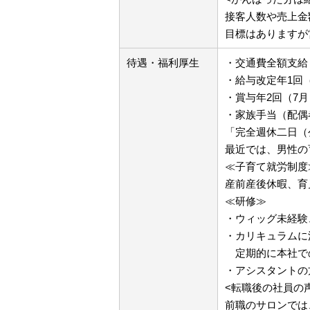
接客人数や売上金
目標はありますが
待遇・福利厚生
・交通費全額支給
・給与改定年1回
・賞与年2回（7月
・家族手当（配偶者
「完全週休二日（
最近では、男性の
≪子育て就労制度
産前産後休暇、育
≪研修≫
・ウィッグ未経験
・カリキュラムに
定期的に本社で
・アシスタントの
<転職後の社員の
前職のサロンでは