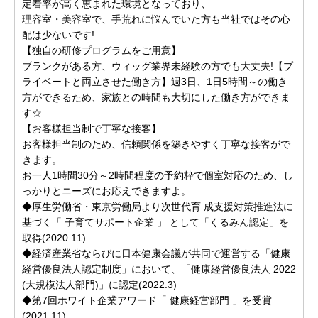
定着率が高く恵まれた環境となっており、
理容室・美容室で、手荒れに悩んでいた方も当社ではその心
配は少ないです!
【独自の研修プログラムをご用意】
ブランクがある方、ウィッグ業界未経験の方でも大丈夫!【プ
ライベートと両立させた働き方】週3日、1日5時間～の働き
方ができるため、家族との時間も大切にした働き方ができま
す☆
【お客様担当制で丁寧な接客】
お客様担当制のため、信頼関係を築きやすく丁寧な接客がで
きます。
お一人1時間30分～2時間程度の予約枠で個室対応のため、し
っかりとニーズにお応えできますよ。
◆厚生労働省・東京労働局より次世代育 成支援対策推進法に
基づく「 子育てサポート企業 」 として「くるみん認定」を
取得(2020.11)
◆経済産業省ならびに日本健康会議が共同で運営する「健康
経営優良法人認定制度」において、「健康経営優良法人 2022
(大規模法人部門)」に認定(2022.3)
◆第7回ホワイト企業アワード「 健康経営部門 」を受賞
(2021.11)