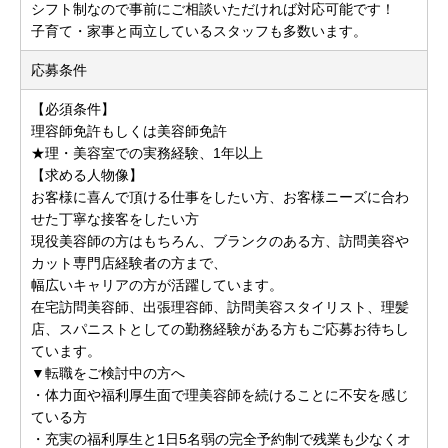
シフト制なので事前にご相談いただければ対応可能です！
子育て・家事と両立しているスタッフも多数います。
応募条件
【必須条件】
理容師免許もしくは美容師免許
★理・美容室での実務経験、1年以上
【求める人物像】
お客様に喜んで頂ける仕事をしたい方、お客様ニーズに合わ
せた丁寧な接客をしたい方
現役美容師の方はもちろん、ブランクのある方、訪問美容や
カット専門店経験者の方まで、
幅広いキャリアの方が活躍しています。
在宅訪問美容師、出張理容師、訪問美容スタイリスト、理髪
店、スパニストとしての勤務経験がある方もご応募お待ちし
ています。
▼転職をご検討中の方へ
・体力面や福利厚生面で理美容師を続けることに不安を感じ
ている方
・充実の福利厚生と1日5名弱の完全予約制で残業も少なくオ