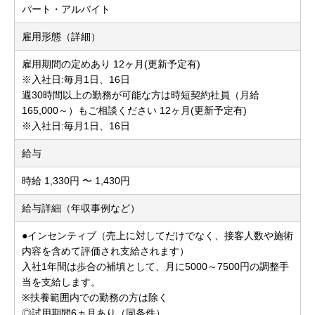
パート・アルバイト
雇用形態（詳細）
雇用期間の定めあり 12ヶ月(更新予定有)
※入社日:毎月1日、16日
週30時間以上の勤務が可能な方は時短契約社員（月給
165,000～）もご相談ください 12ヶ月(更新予定有)
※入社日:毎月1日、16日
給与
時給 1,330円 〜 1,430円
給与詳細（年収事例など）
●インセンティブ（売上に対してだけでなく、接客人数や施術
内容を含めて評価され支給されます）
入社1年間は歩合の補填として、月に5000～7500円の調整手
当を支給します。
※扶養範囲内での勤務の方は除く
◎試用期間6ヵ月あり（同条件）