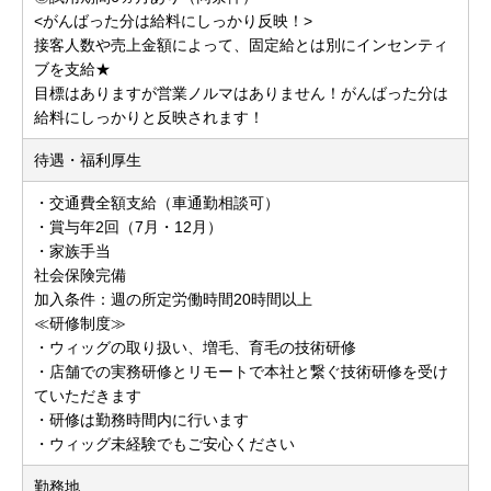
<がんばった分は給料にしっかり反映！>
接客人数や売上金額によって、固定給とは別にインセンティ
ブを支給★
目標はありますが営業ノルマはありません！がんばった分は
給料にしっかりと反映されます！
待遇・福利厚生
・交通費全額支給（車通勤相談可）
・賞与年2回（7月・12月）
・家族手当
社会保険完備
加入条件：週の所定労働時間20時間以上
≪研修制度≫
・ウィッグの取り扱い、増毛、育毛の技術研修
・店舗での実務研修とリモートで本社と繋ぐ技術研修を受け
ていただきます
・研修は勤務時間内に行います
・ウィッグ未経験でもご安心ください
勤務地