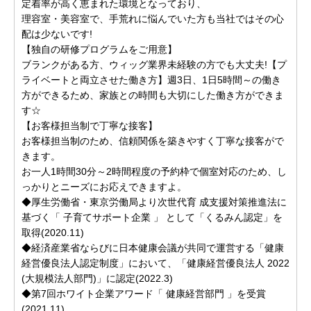
定着率が高く恵まれた環境となっており、
理容室・美容室で、手荒れに悩んでいた方も当社ではその心
配は少ないです!
【独自の研修プログラムをご用意】
ブランクがある方、ウィッグ業界未経験の方でも大丈夫!【プ
ライベートと両立させた働き方】週3日、1日5時間～の働き
方ができるため、家族との時間も大切にした働き方ができま
す☆
【お客様担当制で丁寧な接客】
お客様担当制のため、信頼関係を築きやすく丁寧な接客がで
きます。
お一人1時間30分～2時間程度の予約枠で個室対応のため、し
っかりとニーズにお応えできますよ。
◆厚生労働省・東京労働局より次世代育 成支援対策推進法に
基づく「 子育てサポート企業 」 として「くるみん認定」を
取得(2020.11)
◆経済産業省ならびに日本健康会議が共同で運営する「健康
経営優良法人認定制度」において、「健康経営優良法人 2022
(大規模法人部門)」に認定(2022.3)
◆第7回ホワイト企業アワード「 健康経営部門 」を受賞
(2021.11)