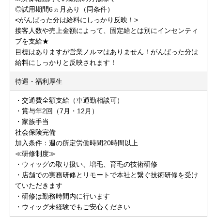
◎試用期間6ヵ月あり（同条件）
<がんばった分は給料にしっかり反映！>
接客人数や売上金額によって、固定給とは別にインセンティ
ブを支給★
目標はありますが営業ノルマはありません！がんばった分は
給料にしっかりと反映されます！
待遇・福利厚生
・交通費全額支給（車通勤相談可）
・賞与年2回（7月・12月）
・家族手当
社会保険完備
加入条件：週の所定労働時間20時間以上
≪研修制度≫
・ウィッグの取り扱い、増毛、育毛の技術研修
・店舗での実務研修とリモートで本社と繋ぐ技術研修を受け
ていただきます
・研修は勤務時間内に行います
・ウィッグ未経験でもご安心ください