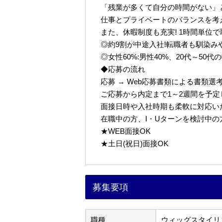
「残業が多くて自分の時間がない」
仕事とプライベートのバランスを考
また、休暇制度も充実! 1時間単位
◎約9割が中途入社!転職者も馴染み
◎女性60%:男性40%、20代～50
◆応募の流れ
応募 → Web応募書類による書類選考 
ご応募から内定まで1～2週間を予
面接日時や入社時期も柔軟に対応い
在職中の方、I・Uターンを検討中
★WEB面接OK
★土日(祝日)面接OK
募集要項
職種
ウィッグスタイリ