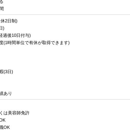
る
間
休2日制)
日)
経過後10日付与)
度(1時間単位で有休が取得できます)
(3日)
績あり
くは美容師免許
OK
職OK