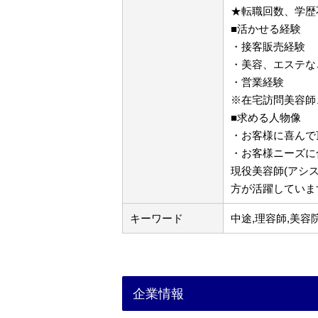
★転職回数、学歴
■活かせる経験
・接客販売経験
・美容、エステな
・営業経験
※在宅訪問美容師
■求める人物像
・お客様に喜んで
・お客様ニーズに
現役美容師(アシ
方が活躍していま
キーワード
中途,理容師,美容
企業情報