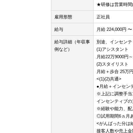
★研修は営業時間
雇用形態
正社員
給与
月給 224,000円 〜 
給与詳細（年収事
別途、インセンテ
例など）
(1)アシスタント
月給22万9000
(2)スタイリスト
月給＋歩合 25万
<(1)(2)共通>
●月給＋インセン
※上記に調整手当
インセンティブの
※経験や能力、配
◎試用期間6ヵ月
<がんばった分は
接客人数や売上金