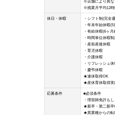
※店舗により異な
※残業月平均12時
休日・休暇
・シフト制(完全週
・年末年始休暇(5
・有給休暇(6ヶ月
・時間単位休暇制
・産前産後休暇
・育児休暇
・介護休暇
・リフレッシュ休暇
・慶弔休暇
★連休取得OK
★産休育休取得実
応募条件
■必須条件
・理容師免許もし
★新卒・第二新卒
★異業種からの転