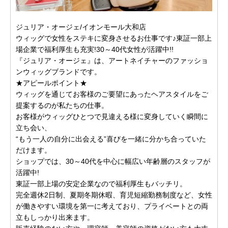
ジュリア・オージェ/イオンモール大和店
ウィッグで女性をステキに変身させるお仕事です♪東証一部上
場企業で福利厚生も充実!30～40代女性が活躍中!!
『ジュリア・オージェ』は、アートネイチャーのファッショ
ンウィッグブランドです。
★アピールポイント★
ウィッグを通じてお客様のご要望にあったヘアスタイルをご
提案するのが私たちの仕事。
お客様がウィッグひとつで見違える様に変身していく瞬間に
立ち会い、
“もう一人の自分に出会える”喜びを一緒に分かち合っていた
だけます。
ショップでは、30～40代を中心に幅広い年齢層のスタッフが
活躍中!
東証一部上場の安定企業なので福利厚生もバッチリ。
完全週休2日制、夏期冬期休暇、育児短縮勤務制度など、女性
が働きやすい環境を第一に考えており、プライベートとの両
立もしっかり出来ます。