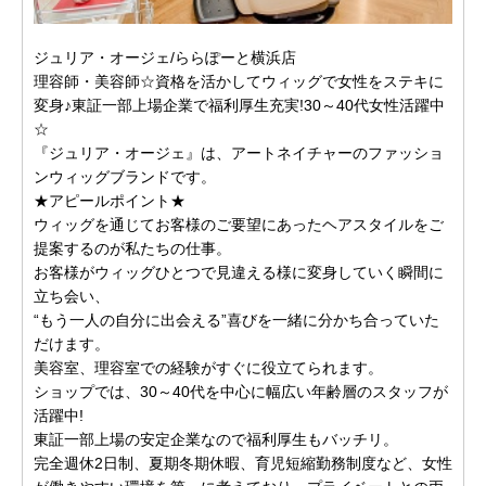
ジュリア・オージェ/ららぽーと横浜店
理容師・美容師☆資格を活かしてウィッグで女性をステキに
変身♪東証一部上場企業で福利厚生充実!30～40代女性活躍中
☆
『ジュリア・オージェ』は、アートネイチャーのファッショ
ンウィッグブランドです。
★アピールポイント★
ウィッグを通じてお客様のご要望にあったヘアスタイルをご
提案するのが私たちの仕事。
お客様がウィッグひとつで見違える様に変身していく瞬間に
立ち会い、
“もう一人の自分に出会える”喜びを一緒に分かち合っていた
だけます。
美容室、理容室での経験がすぐに役立てられます。
ショップでは、30～40代を中心に幅広い年齢層のスタッフが
活躍中!
東証一部上場の安定企業なので福利厚生もバッチリ。
完全週休2日制、夏期冬期休暇、育児短縮勤務制度など、女性