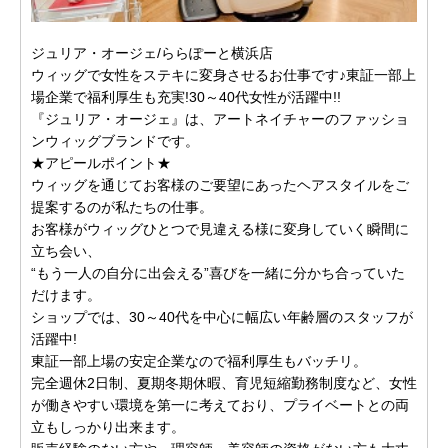
ジュリア・オージェ/ららぽーと横浜店
ウィッグで女性をステキに変身させるお仕事です♪東証一部上
場企業で福利厚生も充実!30～40代女性が活躍中!!
『ジュリア・オージェ』は、アートネイチャーのファッショ
ンウィッグブランドです。
★アピールポイント★
ウィッグを通じてお客様のご要望にあったヘアスタイルをご
提案するのが私たちの仕事。
お客様がウィッグひとつで見違える様に変身していく瞬間に
立ち会い、
“もう一人の自分に出会える”喜びを一緒に分かち合っていた
だけます。
ショップでは、30～40代を中心に幅広い年齢層のスタッフが
活躍中!
東証一部上場の安定企業なので福利厚生もバッチリ。
完全週休2日制、夏期冬期休暇、育児短縮勤務制度など、女性
が働きやすい環境を第一に考えており、プライベートとの両
立もしっかり出来ます。