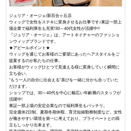
ジュリア・オージェ/新百合ヶ丘店
ウィッグで女性をステキに変身させるお仕事です♪東証一部上
場企業で福利厚生も充実!30～40代女性が活躍中!!
『ジュリア・オージェ』は、アートネイチャーのファッショ
ンウィッグブランドです。
★アピールポイント★
ウィッグを通じてお客様のご要望にあったヘアスタイルをご
提案するのが私たちの仕事。
お客様がウィッグひとつで見違える様に変身していく瞬間に
立ち会い、
“もう一人の自分に出会える”喜びを一緒に分かち合っていた
だけます。
ショップでは、30～40代を中心に幅広い年齢層のスタッフが
活躍中!
東証一部上場の安定企業なので福利厚生もバッチリ。
完全週休2日制、夏期冬期休暇、育児短縮勤務制度など、女性
が働きやすい環境を第一に考えており、プライベートとの両
立もしっかり出来ます。